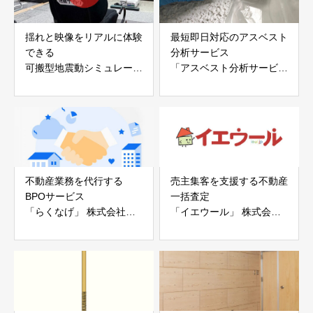
揺れと映像をリアルに体験
最短即日対応のアスベスト
できる
分析サービス
可搬型地震動シミュレータ
「アスベスト分析サービ
ー「地震ザブトン」
ス」 株式会社べスター
白山工業株式会社
不動産業務を代行する
売主集客を支援する不動産
BPOサービス
一括査定
「らくなげ」 株式会社い
「イエウール」 株式会社
えらぶGROUP
Speee