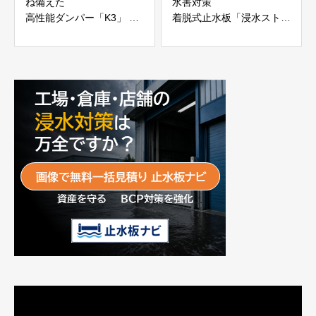
ね備えた
水害対策
高性能ダンパー「K3」 富
着脱式止水板「浸水ストッ
士工業株式会社
パー」
富士工業株式会社
動
画
プ