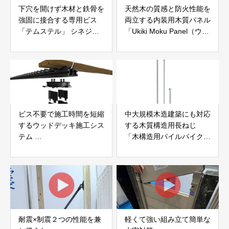
下穴を開けず木材と鉄骨を
天然木の質感と防火性能を
強固に接合する専用ビス
両立する内装用木質パネル
「テムステル」 シネジッ
「Ukiki Moku Panel（ウキ
ク株式会社
キモクパネル）」 合同会
社サンパテック
ビス不要で施工時間を短縮
中大規模木造建築にも対応
するウッドデッキ施工シス
する木質構造用長ねじ
テム
「木構造用パイルパイクビ
「Gradシステム」 GRAD
ス」 株式会社カナイ
JAPAN
耐震×制震２つの性能を兼
軽くて強い組み立て簡単な