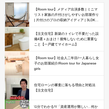
【Room tour】メディア出演多数 | ミニマ
リスト家族の片付けがしやすいお部屋作り
| 片付けのプロの収納アイディア | 3LDK5
人暮らし
【注文住宅】新築のトイレで不要だった設
備4選＋おまけ！後悔しないために重要な
こと【一戸建てマイホーム】
【Room tour】社会人二年目/一人暮らし女
子のお部屋紹介/Room tour for Japanese
girls
住宅ローンの審査に落ちる理由と対処法
【注文住宅】
\1分でわかる!!/「資産運用が難しい…何か