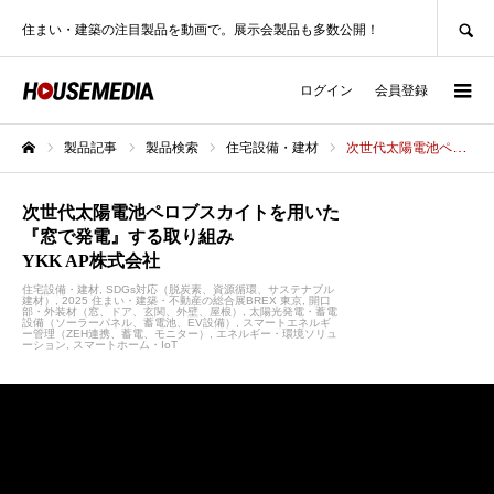
SEARCH
住まい・建築の注目製品を動画で。展示会製品も多数公開！
ログイン
会員登録
製品記事
製品検索
住宅設備・建材
次世代太陽電池ペロブスカイトを用いた『窓で発電』する取り組みYKK AP株式会社
ホーム
次世代太陽電池ペロブスカイトを用いた
『窓で発電』する取り組み
YKK AP株式会社
住宅設備・建材
SDGs対応（脱炭素、資源循環、サステナブル
建材）
2025 住まい・建築・不動産の総合展BREX 東京
開口
部・外装材（窓、ドア、玄関、外壁、屋根）
太陽光発電・蓄電
設備（ソーラーパネル、蓄電池、EV設備）
スマートエネルギ
ー管理（ZEH連携、蓄電、モニター）
エネルギー・環境ソリュ
ーション
スマートホーム・IoT