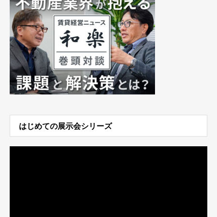
はじめての展示会シリーズ
動
画
プ
レ
ー
ヤ
ー