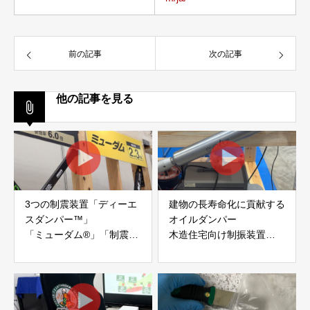
前の記事
次の記事
他の記事を見る
3つの制震装置「ディーエ
建物の長寿命化に貢献する
スダンパー™」
オイルダンパー
「ミューダム®」「制震テ
木造住宅向け制振装置
ープ®」
「evoltz」
アイディールブレーン株式
株式会社evoltz
会社