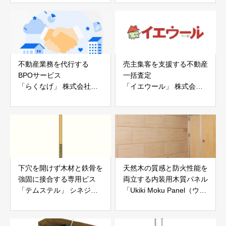
白山工業株式会社
不動産業務を代行する
売主集客を支援する不動産
BPOサービス
一括査定
「らくなげ」 株式会社い
「イエウール」 株式会社
えらぶGROUP
Speee
下穴を開けず木材と鉄骨を
天然木の質感と防火性能を
強固に接合する専用ビス
両立する内装用木質パネル
「テムステル」 シネジッ
「Ukiki Moku Panel（ウキ
ク株式会社
キモクパネル）」 合同会
社サンパテック