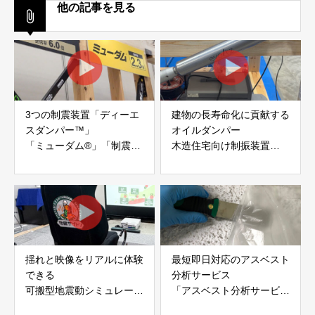
他の記事を見る
3つの制震装置「ディーエ
建物の長寿命化に貢献する
スダンパー™」
オイルダンパー
「ミューダム®」「制震テ
木造住宅向け制振装置
ープ®」
「evoltz」
アイディールブレーン株式
株式会社evoltz
会社
揺れと映像をリアルに体験
最短即日対応のアスベスト
できる
分析サービス
可搬型地震動シミュレータ
「アスベスト分析サービ
ー「地震ザブトン」
ス」 株式会社べスター