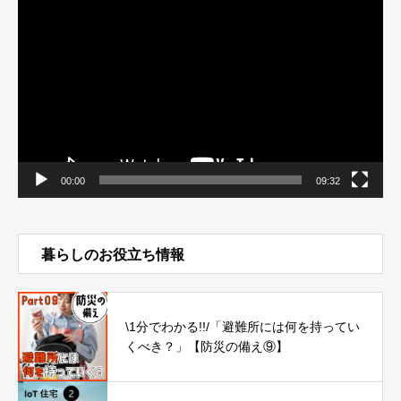
画
プ
レ
ー
ヤ
ー
00:00
09:32
暮らしのお役立ち情報
\1分でわかる!!/「避難所には何を持ってい
くべき？」【防災の備え⑨】