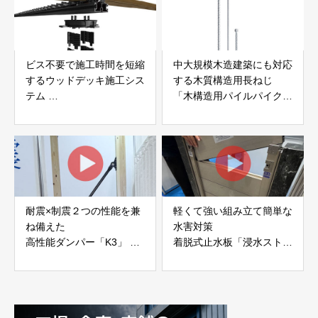
ビス不要で施工時間を短縮
中大規模木造建築にも対応
するウッドデッキ施工シス
する木質構造用長ねじ
テム
「木構造用パイルパイクビ
「Gradシステム」 GRAD
ス」 株式会社カナイ
JAPAN
耐震×制震２つの性能を兼
軽くて強い組み立て簡単な
ね備えた
水害対策
高性能ダンパー「K3」 富
着脱式止水板「浸水ストッ
士工業株式会社
パー」
富士工業株式会社