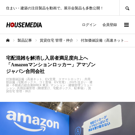
SEARCH
住まい・建築の注目製品を動画で。展示会製品も多数公開！
ログイン
会員登録
製品記事
賃貸住宅 管理・仲介
付加価値設備（高速ネット、EV充電、スマートロック）
ホーム
宅配混雑を解消し入居者満足度向上へ
「Amazonマンションロッカー」アマゾン
ジャパン合同会社
付加価値設備（高速ネット、EV充電、スマートロック）
共用
部設備（宅配ボックス、ゴミ置場、EV充電）
2025 住まい・建
築・不動産の総合展BREX 東京
マンション・建物管理ソリュー
ション
共用設備管理（郵便受け、宅配ボックス、駐車場）
賃
貸住宅 管理・仲介