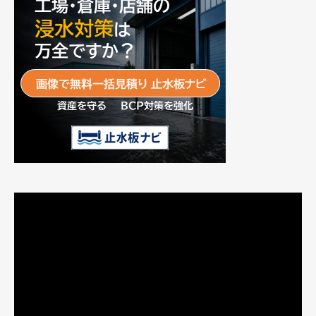
動
画
プ
レ
ー
ヤ
ー