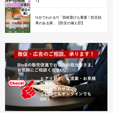
7】
\1分でわかる!!/「部材選びも重要！防災効
果のある家」【防災の備え⑰】