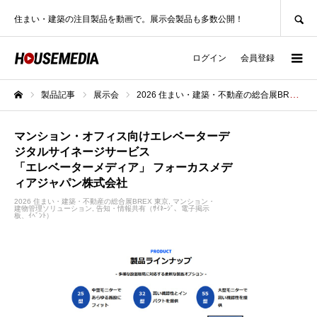
SEARCH
住まい・建築の注目製品を動画で。展示会製品も多数公開！
ログイン
会員登録
製品記事
展示会
2026 住まい・建築・不動産の総合展BREX 東京
ホーム
マンション・オフィス向けエレベーターデ
ジタルサイネージサービス
「エレベーターメディア」 フォーカスメデ
ィアジャパン株式会社
2026 住まい・建築・不動産の総合展BREX 東京
マンション・
建物管理ソリューション
告知・情報共有（ｻｲﾈｰｼﾞ、電子掲示
板、ｲﾍﾞﾝﾄ）