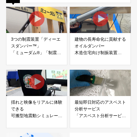
3つの制震装置「ディーエ
建物の長寿命化に貢献する
スダンパー™」
オイルダンパー
「ミューダム®」「制震テ
木造住宅向け制振装置
ープ®」
「evoltz」
アイディールブレーン株式
株式会社evoltz
会社
揺れと映像をリアルに体験
最短即日対応のアスベスト
できる
分析サービス
可搬型地震動シミュレータ
「アスベスト分析サービ
ー「地震ザブトン」
ス」 株式会社べスター
白山工業株式会社