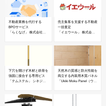
不動産業務を代行する
売主集客を支援する不動産
BPOサービス
一括査定
「らくなげ」 株式会社い
「イエウール」 株式会社
えらぶGROUP
Speee
下穴を開けず木材と鉄骨を
天然木の質感と防火性能を
強固に接合する専用ビス
両立する内装用木質パネル
「テムステル」 シネジッ
「Ukiki Moku Panel（ウキ
ク株式会社
キモクパネル）」 合同会
社サンパテック