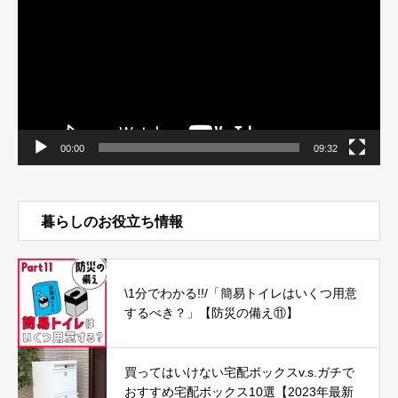
レ
ー
ヤ
ー
00:00
09:32
暮らしのお役立ち情報
\1分でわかる!!/「簡易トイレはいくつ用意
するべき？」【防災の備え⑪】
買ってはいけない宅配ボックスv.s.ガチで
おすすめ宅配ボックス10選【2023年最新