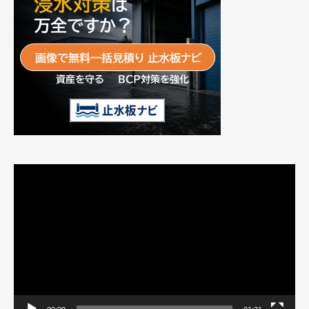
動
画
プ
レ
ー
ヤ
ー