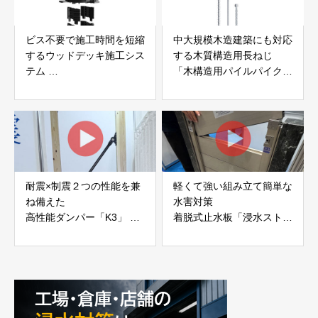
ビス不要で施工時間を短縮
中大規模木造建築にも対応
するウッドデッキ施工シス
する木質構造用長ねじ
テム
「木構造用パイルパイクビ
「Gradシステム」 GRAD
ス」 株式会社カナイ
JAPAN
耐震×制震２つの性能を兼
軽くて強い組み立て簡単な
ね備えた
水害対策
高性能ダンパー「K3」 富
着脱式止水板「浸水ストッ
士工業株式会社
パー」
富士工業株式会社