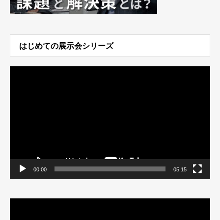
はじめての展示会シリーズ
動
画
プ
レ
ー
ヤ
ー
00:00
05:15
動
画
プ