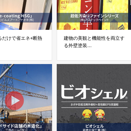
るだけで省エネ+断熱
建物の美観と機能性を両立す
る外壁塗装
熱コーティング剤「e-
「超低汚染リファインシリー
g HSG」
ズ」㈱アステックペイント
ビルズアート／ヤオキ