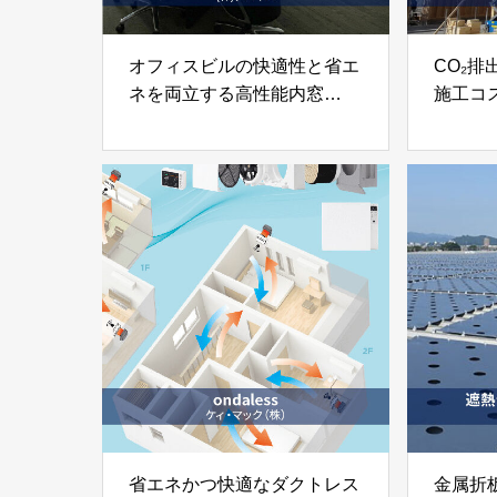
オフィスビルの快適性と省エ
CO₂
ネを両立する高性能内窓
施工コ
「トロポス」株式会社デバイ
「ロー
ス
化」三
省エネかつ快適なダクトレス
金属折