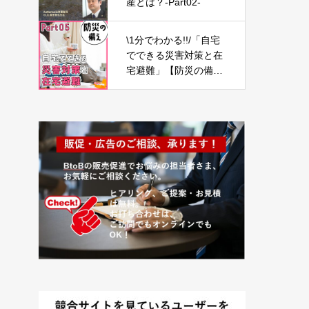
産とは？-Part02-
\1分でわかる!!/「自宅
でできる災害対策と在
宅避難」【防災の備え
⑤】