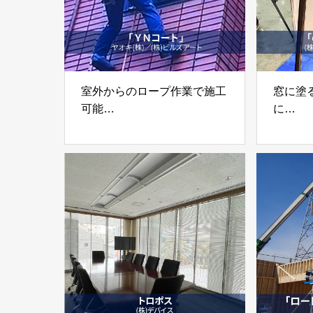
室外からのロープ作業で施工
窓に塗
可能
に
室内遮熱塗料保護剤「YNコ
透明遮
ート」
coatin
ヤオキ(株)／(株)ビルズアー
(株)
ト
(株)