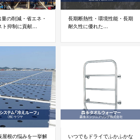
排出量の削減・省エネ・
長期断熱性・環境性能・長期
スト抑制に貢献
耐久性に優れた
ドサイド店舗の木造
湿式外断熱工法「ビオシェ
井ホーム株式会社
ル」
岩倉化学工業株式会社
板屋根の悩みを一挙解
いつでもドライでふかふかな