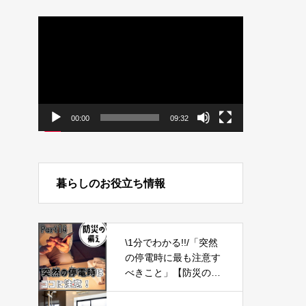
動
画
プ
レ
ー
ヤ
ー
00:00
09:32
暮らしのお役立ち情報
\1分でわかる!!/「突然
の停電時に最も注意す
べきこと」【防災の備
え⑭】