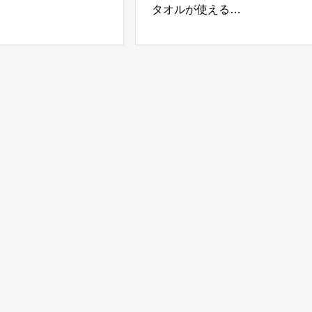
タオルが使える
板屋根専用の遮熱シス
「森永タオルウォーマー」
冷えルーフ」
森永エンジニアリング株式会
社サワヤ
社