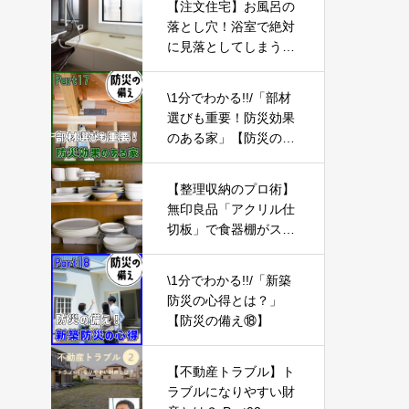
【注文住宅】お風呂の
落とし穴！浴室で絶対
に見落としてしまうポ
イント3選【新築マイ
ホーム】
\1分でわかる!!/「部材
選びも重要！防災効果
のある家」【防災の備
え⑰】
【整理収納のプロ術】
無印良品「アクリル仕
切板」で食器棚がスッ
キリ!すぐ使えるテクニ
ック
\1分でわかる!!/「新築
防災の心得とは？」
【防災の備え⑱】
【不動産トラブル】ト
ラブルになりやすい財