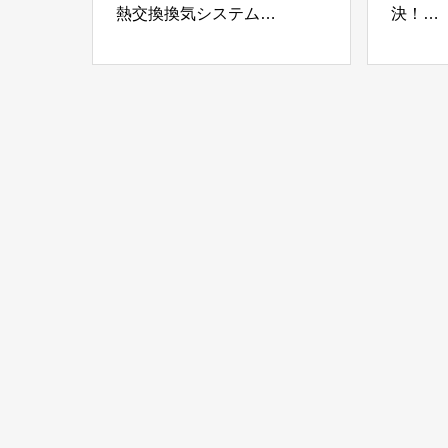
熱交換換気システム
決！
「オンダレス」ケィ・マック
金属折
株式会社
テム「
株式会