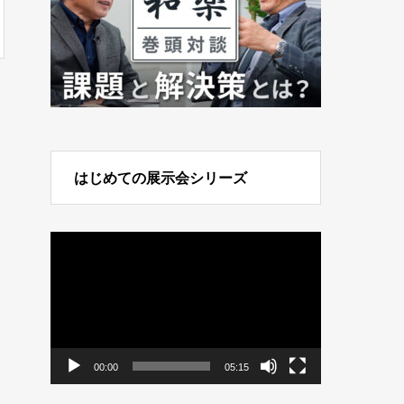
はじめての展示会シリーズ
動
画
プ
レ
ー
ヤ
ー
00:00
05:15