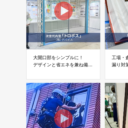
大開口部をシンプルに！
工場・
デザインと省エネを兼ね備え
漏り対
た次世代内窓
「Top
「トロポス」株式会社デバイ
ル）」
ス
ブライ