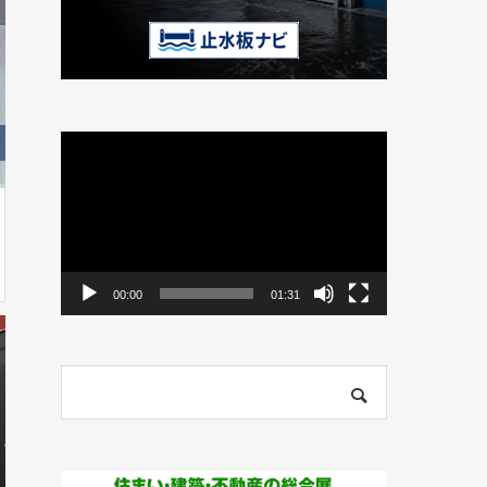
動
画
プ
レ
ー
ヤ
ー
00:00
01:31