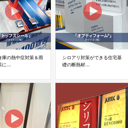
倉庫の熱中症対策＆雨
シロアリ対策ができる住宅基
策に
礎の断熱材
ps Seal（トップスシー
EPS防蟻断熱材「オプティフ
ォーム®」
トン株式会社
ダイナガ株式会社