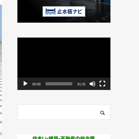
動
画
プ
レ
ー
ヤ
ー
00:00
01:31