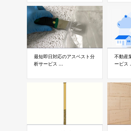
プ®」
「evolt
アイディールブレーン株式会
株式会社e
社
最短即日対応のアスベスト分
不動産
析サービス
ービス
「アスベスト分析サービス」
「らく
株式会社べスター
らぶGR