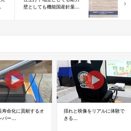
ハ
壁としても機能国産針葉樹
」
クロス下地合板「S-
Guynar (S-ガイナー) 」住
友林業株式会社
長寿命化に貢献するオ
揺れと映像をリアルに体験で
ンパー
きる
宅向け制振装置
可搬型地震動シミュレーター