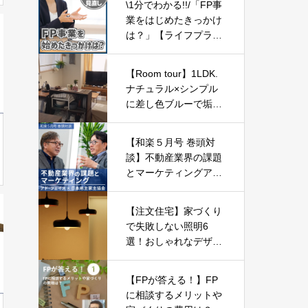
\1分でわかる!!/「FP事
業をはじめたきっかけ
は？」【ライフプラン
の見直し10】
【Room tour】1LDK.
ナチュラル×シンプル
に差し色ブルーで垢抜
け* | BOHO・インダス
トリアル
【和楽５月号 巻頭対
談】不動産業界の課題
とマーケティングア
ド・フェイス × 日本地
主家主協会
【注文住宅】家づくり
で失敗しない照明6
選！おしゃれなデザイ
ンで暮らしが豊かにな
る【新築一戸建て】
【FPが答える！】FP
に相談するメリットや