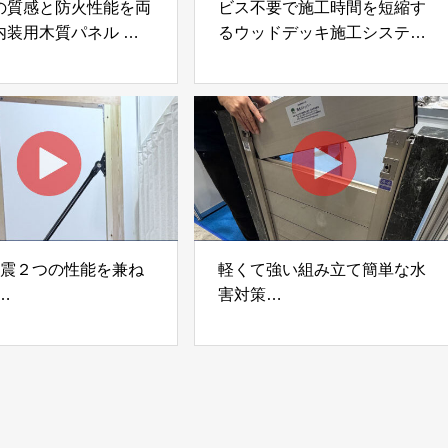
の質感と防火性能を両
ビス不要で施工時間を短縮す
内装用木質パネル
るウッドデッキ施工システム
i Moku Panel（ウキキ
「Gradシステム」 GRAD
ネル）」 合同会社サ
JAPAN
ック
制震２つの性能を兼ね
軽くて強い組み立て簡単な水
害対策
ダンパー「K3」 富士
着脱式止水板「浸水ストッパ
式会社
ー」
富士工業株式会社