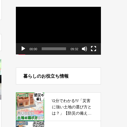
動
画
プ
レ
ー
ヤ
ー
00:00
09:32
暮らしのお役立ち情報
\1分でわかる!!/「災害
に強い土地の選び方と
は？」【防災の備え
②】