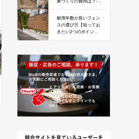
家づくりの費用は？-P
art01-
耐用年数が長いフェン
スの選び方【知ってお
きたい2つのポイン
ト】