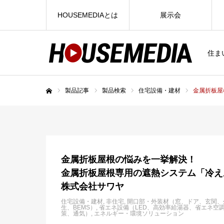
HOUSEMEDIAとは
展示会
住ま
製品記事
製品検索
住宅設備・建材
金属折板屋
ホーム
金属折板屋根の悩みを一挙解決！
金属折板屋根専用の遮熱システム「冷え
株式会社サワヤ
住宅設備・建材
非住宅
開口部・外装材（窓、ドア、玄関、
生、BEMS）
省エネ設備（LED、高効率給湯器、省エネ空
策、通気）
エネルギー・環境ソリューション