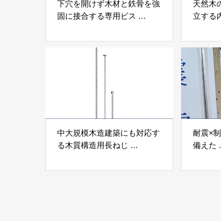
下穴を開けず木材と鉄骨を強
天然木
固に接合する専用ビス
立する
「テムステル」 シネジック
「Ukik
株式会社
モクパ
ンパテ
中大規模木造建築にも対応す
耐震×
る木質構造用長ねじ
備えた
「木構造用パイルパイクビ
高性能
ス」 株式会社カナイ
工業株