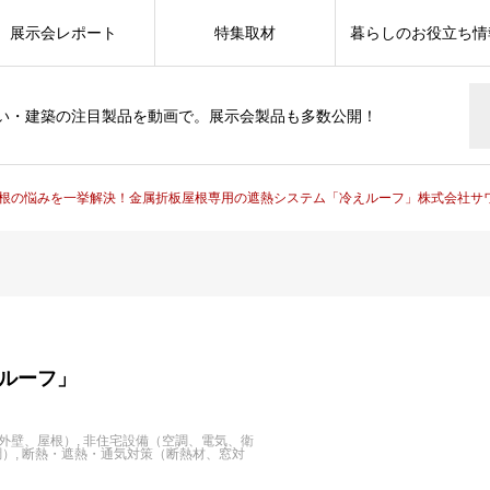
展示会レポート
特集取材
暮らしのお役立ち情
い・建築の注目製品を動画で。展示会製品も多数公開！
根の悩みを一挙解決！金属折板屋根専用の遮熱システム「冷えルーフ」株式会社サ
ルーフ」
外壁、屋根）
非住宅設備（空調、電気、衛
調）
断熱・遮熱・通気対策（断熱材、窓対