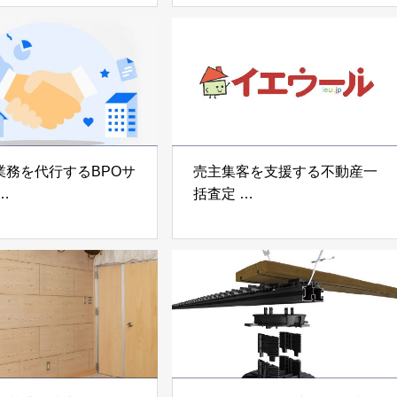
z」
「地震ザブトン」
voltz
白山工業株式会社
業務を代行するBPOサ
売主集客を支援する不動産一
括査定
なげ」 株式会社いえ
「イエウール」 株式会社
OUP
Speee