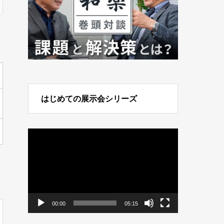
はじめての展示会シリーズ
動
画
プ
レ
ー
ヤ
ー
00:00
05:15