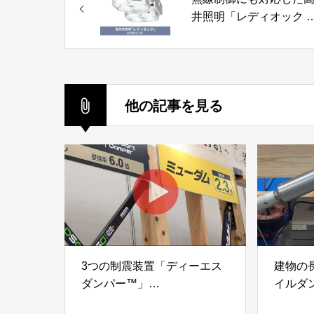
井照明「レディオック 
イベイ ガンマシリーズ
岩崎電気株式会社
他の記事を見る
3つの制震装置「ディーエス
建物の
ダンパー™」
イルダ
「ミューダム®」「制震テー
木造住