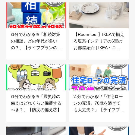
\1分でわかる!!/「相続対策
【Room tour】IKEAで揃え
の相談、どの年代が多い
る塩系インテリアの6畳の
の？」【ライフプランの見
お部屋紹介 | IKEA・ニト
直し24】
リ・ 北欧インテリア
\1分でわかる!!/「震災時の
\1分でわかる!!/「住宅ロー
備えはどれくらい備蓄する
ンの完済、70歳を過ぎて
べき？」【防災の備え⑦】
も大丈夫？」【ライフプラ
ンの見直し11】