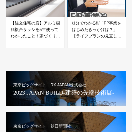
【注文住宅の窓】アルミ樹
\1分でわかる!!/「FP事業を
脂複合サッシを5年使って
はじめたきっかけは？」
わかったこと！家づくりで
【ライフプランの見直し
後悔しやすいサッシ選び
10】
【新築マイホーム】
東京ビッグサイト RX JAPAN株式会社
2023 JAPAN BUILD-建築の先端技術展-
東京ビッグサイト 朝日新聞社