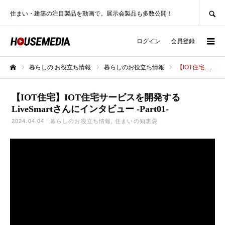
SEARCH
住まい・建築の注目製品を動画で。展示会製品も多数公開！
ログイン
会員登録
暮らしの お役立ち情報
暮らしのお役立ち情報
【IOT住宅】IOT住宅サービスを開発するLiveSmartさんにインタビュー -Part01-
ホーム
【IOT住宅】IOT住宅サービスを開発する
LiveSmartさんにインタビュー -Part01-
2024.04.04
暮らしのお役立ち情報
住まいの知恵袋