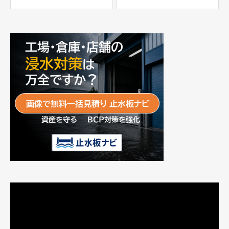
富士工業株式会社
動
画
プ
レ
ー
ヤ
ー