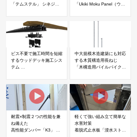
「テムステル」 シネジッ
「Ukiki Moku Panel（ウキ
ク株式会社
キモクパネル）」 合同会
社サンパテック
ビス不要で施工時間を短縮
中大規模木造建築にも対応
するウッドデッキ施工シス
する木質構造用長ねじ
テム
「木構造用パイルパイクビ
「Gradシステム」 GRAD
ス」 株式会社カナイ
JAPAN
耐震×制震２つの性能を兼
軽くて強い組み立て簡単な
ね備えた
水害対策
高性能ダンパー「K3」 富
着脱式止水板「浸水ストッ
士工業株式会社
パー」