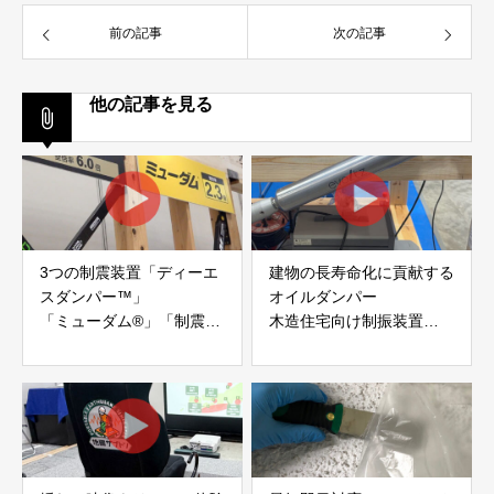
前の記事
次の記事
他の記事を見る
3つの制震装置「ディーエ
建物の長寿命化に貢献する
スダンパー™」
オイルダンパー
「ミューダム®」「制震テ
木造住宅向け制振装置
ープ®」
「evoltz」
アイディールブレーン株式
株式会社evoltz
会社