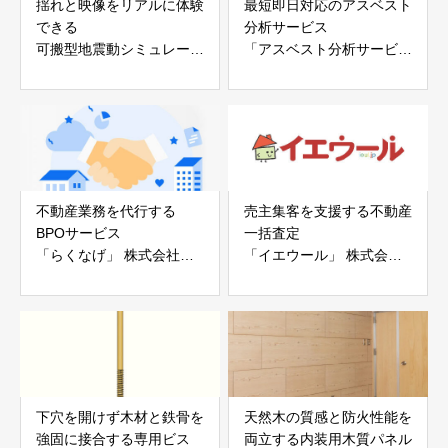
揺れと映像をリアルに体験
最短即日対応のアスベスト
できる
分析サービス
可搬型地震動シミュレータ
「アスベスト分析サービ
ー「地震ザブトン」
ス」 株式会社べスター
白山工業株式会社
不動産業務を代行する
売主集客を支援する不動産
BPOサービス
一括査定
「らくなげ」 株式会社い
「イエウール」 株式会社
えらぶGROUP
Speee
下穴を開けず木材と鉄骨を
天然木の質感と防火性能を
強固に接合する専用ビス
両立する内装用木質パネル