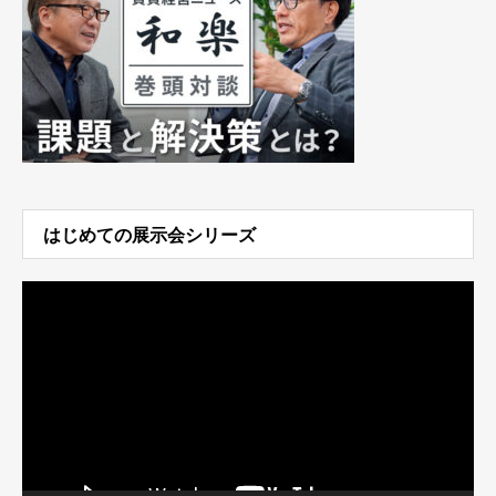
はじめての展示会シリーズ
動
画
プ
レ
ー
ヤ
ー