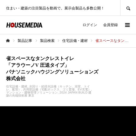
SEARCH
住まい・建築の注目製品を動画で。展示会製品も多数公開！
ログイン
会員登録
製品記事
製品検索
住宅設備・建材
省スペースなタンクレストイレ「アラウーノV 圧送タイプ」パナソニックハウジングソリューションズ株式会社
ホーム
省スペースなタンクレストイレ
「アラウーノV 圧送タイプ」
パナソニックハウジングソリューションズ
株式会社
住宅設備・建材
水回り・給排水設備（キッチン、浴室、トイ
レ、配管）
共用部設備（宅配ボックス、ゴミ置場、EV充電）
マンション・建物管理ソリューション
2024 JAPAN BUILD 建
築の先端技術展 東京