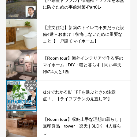
【不動産トラブル】借地権トラブルを未然
に防ぐための事前対策-Part01-
【注文住宅】新築のトイレで不要だった設
備4選＋おまけ！後悔しないために重要な
こと【一戸建てマイホーム】
【Room tour】海外インテリアで作る夢の
マイホーム | DIY・猫と暮らす | 同い年夫
婦の4人と1匹
\1分でわかる!!/「FPを選ぶときの注意
点！」【ライフプランの見直し09】
【Room tour】収納上手な理想の暮らし |
無印良品・tower・楽天 | 3LDK | 4人暮ら
し