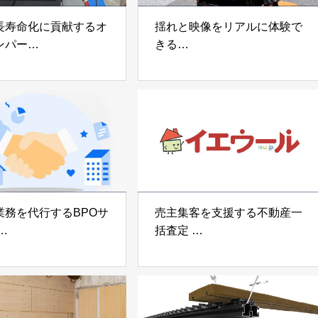
長寿命化に貢献するオ
揺れと映像をリアルに体験で
ンパー
きる
宅向け制振装置
可搬型地震動シミュレーター
z」
「地震ザブトン」
voltz
白山工業株式会社
業務を代行するBPOサ
売主集客を支援する不動産一
括査定
なげ」 株式会社いえ
「イエウール」 株式会社
OUP
Speee