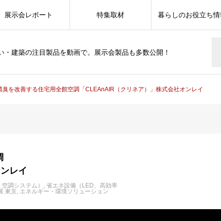
展示会レポート
特集取材
暮らしのお役立ち情
い・建築の注目製品を動画で。展示会製品も多数公開！
菌臭を改善する住宅用全館空調「CLEAnAIR（クリネア）」株式会社オンレイ
調
オンレイ
・空調システム）
省エネ設備（LED、高効率
術展 東京
エネルギー・環境ソリューション