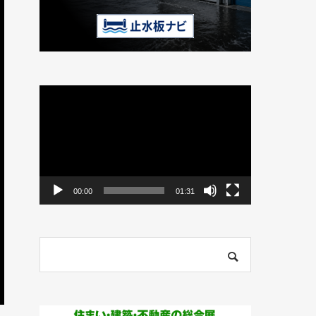
動
画
プ
レ
ー
ヤ
ー
00:00
01:31