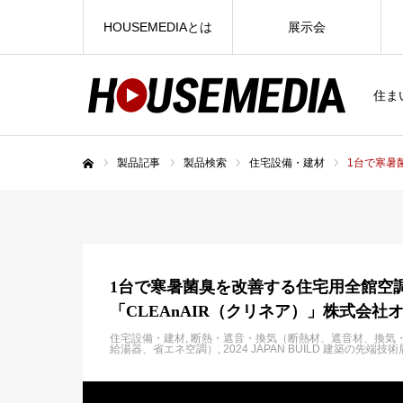
HOUSEMEDIAとは
展示会
住ま
製品記事
製品検索
住宅設備・建材
1台で寒暑
ホーム
1台で寒暑菌臭を改善する住宅用全館空
「CLEAnAIR（クリネア）」株式会社
住宅設備・建材
断熱・遮音・換気（断熱材、遮音材、換気
給湯器、省エネ空調）
2024 JAPAN BUILD 建築の先端技