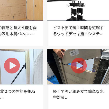
の質感と防火性能を両
ビス不要で施工時間を短縮す
内装用木質パネル
るウッドデッキ施工システム
i Moku Panel（ウキキ
「Gradシステム」 GRAD
ネル）」 合同会社サ
JAPAN
ック
制震２つの性能を兼ね
軽くて強い組み立て簡単な水
害対策
ダンパー「K3」 富士
着脱式止水板「浸水ストッパ