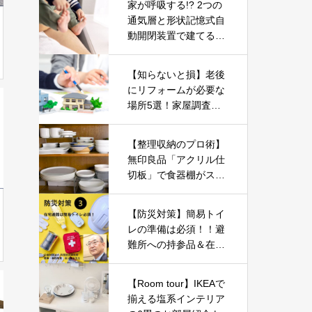
家が呼吸する!? 2つの
通気層と形状記憶式自
動開閉装置で建てる健
康住宅「WB HOUSE」
とは
【知らないと損】老後
にリフォームが必要な
場所5選！家屋調査か
らわかった失敗しない
ためのポイント【新築
【整理収納のプロ術】
マイホーム】
無印良品「アクリル仕
切板」で食器棚がスッ
キリ!すぐ使えるテクニ
ック
【防災対策】簡易トイ
レの準備は必須！！避
難所への持参品＆在宅
避難の準備品-Part03-
【Room tour】IKEAで
揃える塩系インテリア