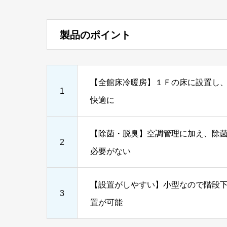
製品のポイント
【全館床冷暖房】１Ｆの床に設置し
1
快適に
【除菌・脱臭】空調管理に加え、除
2
必要がない
【設置がしやすい】小型なので階段
3
置が可能