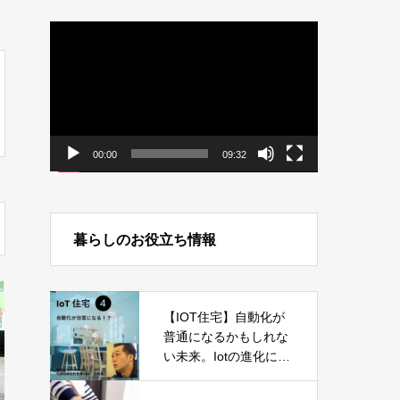
動
画
プ
レ
ー
ヤ
ー
00:00
09:32
暮らしのお役立ち情報
【IOT住宅】自動化が
普通になるかもしれな
い未来。Iotの進化につ
いて -Part04-