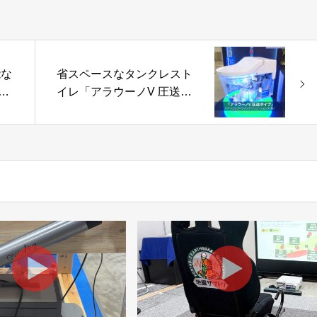
能な
省スペースなタンクレスト
チョ
イレ「アラウーノV 圧送タ
ム
イプ」パナソニックハウジ
ングソリューションズ株式
会社