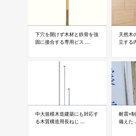
下穴を開けず木材と鉄骨を強
天然木
固に接合する専用ビス
立する
「テムステル」 シネジック
「Ukik
株式会社
モクパ
ンパテ
中大規模木造建築にも対応す
耐震×
る木質構造用長ねじ
備えた
「木構造用パイルパイクビ
高性能