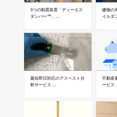
3つの制震装置「ディーエス
建物の
ダンパー™」
イルダ
「ミューダム®」「制震テー
木造住
プ®」
「evolt
アイディールブレーン株式会
株式会社e
社
最短即日対応のアスベスト分
不動産
析サービス
ービス
「アスベスト分析サービス」
「らく
株式会社べスター
らぶGR