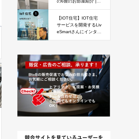
の6畳のお部屋紹介 | IK
EA・ニトリ・ 北欧イ
ンテリア
【IOT住宅】IOT住宅
サービスを開発するLiv
eSmartさんにインタビ
ュー -Part01-