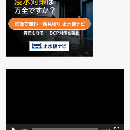
動
画
プ
レ
ー
ヤ
ー
00:00
01:31