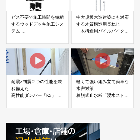
ビス不要で施工時間を短縮
中大規模木造建築にも対応
するウッドデッキ施工シス
する木質構造用長ねじ
テム
「木構造用パイルパイクビ
「Gradシステム」 GRAD
ス」 株式会社カナイ
JAPAN
耐震×制震２つの性能を兼
軽くて強い組み立て簡単な
ね備えた
水害対策
高性能ダンパー「K3」 富
着脱式止水板「浸水ストッ
士工業株式会社
パー」
富士工業株式会社