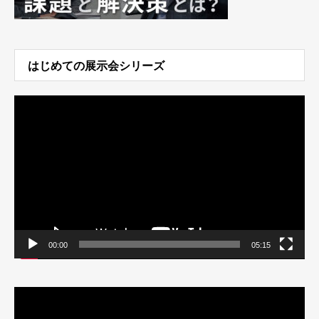
はじめての展示会シリーズ
動
画
プ
レ
ー
ヤ
ー
00:00
05:15
動
画
プ