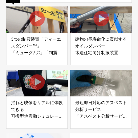
3つの制震装置「ディーエ
建物の長寿命化に貢献する
スダンパー™」
オイルダンパー
「ミューダム®」「制震テ
木造住宅向け制振装置
ープ®」
「evoltz」
アイディールブレーン株式
株式会社evoltz
会社
揺れと映像をリアルに体験
最短即日対応のアスベスト
できる
分析サービス
可搬型地震動シミュレータ
「アスベスト分析サービ
ー「地震ザブトン」
ス」 株式会社べスター
白山工業株式会社