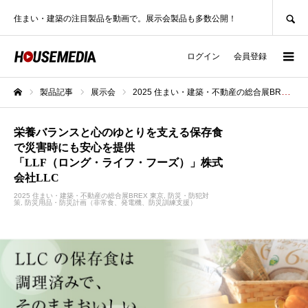
SEARCH
住まい・建築の注目製品を動画で。展示会製品も多数公開！
ログイン
会員登録
製品記事
展示会
2025 住まい・建築・不動産の総合展BREX 東京
ホーム
栄養バランスと心のゆとりを支える保存食
で災害時にも安心を提供
「LLF（ロング・ライフ・フーズ）」株式
会社LLC
2025 住まい・建築・不動産の総合展BREX 東京
防災・防犯対
策
防災用品・防災計画（非常食、発電機、防災訓練支援）