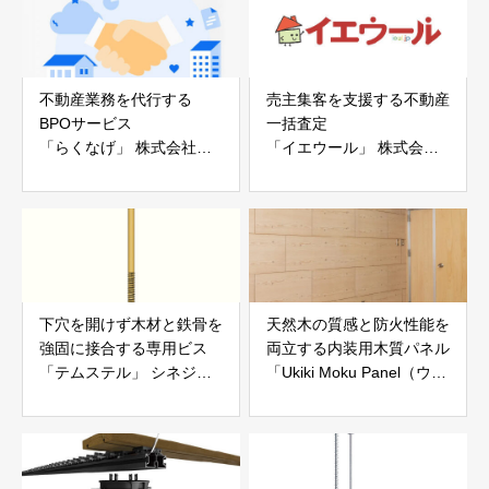
不動産業務を代行する
売主集客を支援する不動産
BPOサービス
一括査定
「らくなげ」 株式会社い
「イエウール」 株式会社
えらぶGROUP
Speee
下穴を開けず木材と鉄骨を
天然木の質感と防火性能を
強固に接合する専用ビス
両立する内装用木質パネル
「テムステル」 シネジッ
「Ukiki Moku Panel（ウキ
ク株式会社
キモクパネル）」 合同会
社サンパテック