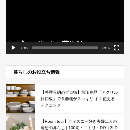
レ
ー
ヤ
ー
00:00
09:32
暮らしのお役立ち情報
【整理収納のプロ術】無印良品「アクリル
仕切板」で食器棚がスッキリ!すぐ使える
テクニック
【Room tour】ディズニー好き夫婦二人の
理想の暮らし | 100均・ニトリ・DIY | 2LD