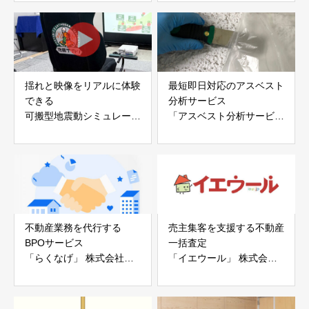
アイディールブレーン株式
株式会社evoltz
会社
揺れと映像をリアルに体験
最短即日対応のアスベスト
できる
分析サービス
可搬型地震動シミュレータ
「アスベスト分析サービ
ー「地震ザブトン」
ス」 株式会社べスター
白山工業株式会社
不動産業務を代行する
売主集客を支援する不動産
BPOサービス
一括査定
「らくなげ」 株式会社い
「イエウール」 株式会社
えらぶGROUP
Speee