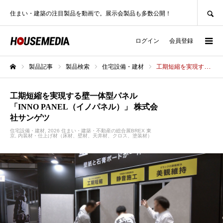
SEARCH
住まい・建築の注目製品を動画で。展示会製品も多数公開！
ログイン
会員登録
製品記事
製品検索
住宅設備・建材
工期短縮を実現する壁一体型パネル 「INNO PANEL（イノパネル）」 株式会社サンゲツ
ホーム
工期短縮を実現する壁一体型パネル
「INNO PANEL（イノパネル）」 株式会
社サンゲツ
住宅設備・建材
2026 住まい・建築・不動産の総合展BREX 東
京
内装材・仕上げ材（床材、壁材、天井材、クロス、塗装材）