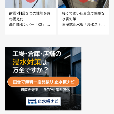
耐震×制震２つの性能を兼
軽くて強い組み立て簡単な
ね備えた
水害対策
高性能ダンパー「K3」 富
着脱式止水板「浸水ストッ
士工業株式会社
パー」
富士工業株式会社