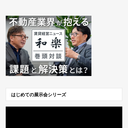
はじめての展示会シリーズ
動
画
プ
レ
ー