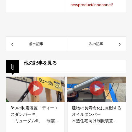
newproduct/innopanel/
前の記事
次の記事
他の記事を見る
3つの制震装置「ディーエ
建物の長寿命化に貢献する
スダンパー™」
オイルダンパー
「ミューダム®」「制震テ
木造住宅向け制振装置
ープ®」
「evoltz」