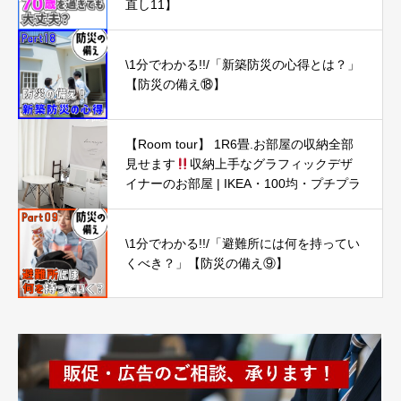
直し11】
\1分でわかる!!/「新築防災の心得とは？」
【防災の備え⑱】
【Room tour】 1R6畳.お部屋の収納全部
見せます
収納上手なグラフィックデザ
イナーのお部屋 | IKEA・100均・プチプラ
\1分でわかる!!/「避難所には何を持ってい
くべき？」【防災の備え⑨】