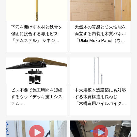
下穴を開けず木材と鉄骨を
天然木の質感と防火性能を
強固に接合する専用ビス
両立する内装用木質パネル
「テムステル」 シネジッ
「Ukiki Moku Panel（ウキ
ク株式会社
キモクパネル）」 合同会
社サンパテック
ビス不要で施工時間を短縮
中大規模木造建築にも対応
するウッドデッキ施工シス
する木質構造用長ねじ
テム
「木構造用パイルパイクビ
「Gradシステム」 GRAD
ス」 株式会社カナイ
JAPAN