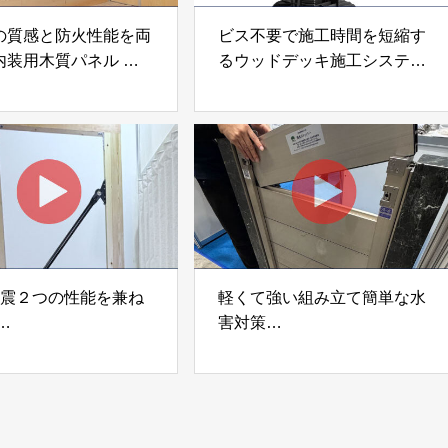
の質感と防火性能を両
ビス不要で施工時間を短縮す
内装用木質パネル
るウッドデッキ施工システム
i Moku Panel（ウキキ
「Gradシステム」 GRAD
ネル）」 合同会社サ
JAPAN
ック
制震２つの性能を兼ね
軽くて強い組み立て簡単な水
害対策
ダンパー「K3」 富士
着脱式止水板「浸水ストッパ
式会社
ー」
富士工業株式会社