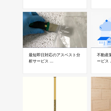
「ミューダム®」「制震テー
木造住
プ®」
「evolt
アイディールブレーン株式会
株式会社e
社
最短即日対応のアスベスト分
不動産
析サービス
ービス
「アスベスト分析サービス」
「らく
株式会社べスター
らぶGR