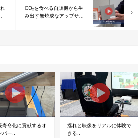
入れ
CO₂を食べる自販機から生
な
み出す無焼成なアップサイ
クルタイル「二酸化タイ
ル」アサヒ飲料株式会社
長寿命化に貢献するオ
揺れと映像をリアルに体験で
ンパー
きる