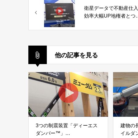
衛星データで不動産仕
効率大幅UP地権者とつ
がる不動産AIツール
「WHERE」株式会社
WHERE
他の記事を見る
3つの制震装置「ディーエス
建物の
ダンパー™」
イルダ