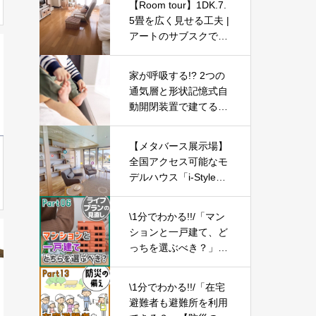
【Room tour】1DK.7.
5畳を広く見せる工夫 |
アートのサブスクで気
分転換◎ | プチプラ・
Casie・収納
家が呼吸する!? 2つの
通気層と形状記憶式自
動開閉装置で建てる健
康住宅「WB HOUSE」
とは
【メタバース展示場】
全国アクセス可能なモ
デルハウス「i-Style」
で、デザイン性の高い
おしゃれな家づくりを
\1分でわかる!!/「マン
実現
ションと一戸建て、ど
っちを選ぶべき？」
【ライフプランの見直
し06】
\1分でわかる!!/「在宅
避難者も避難所を利用