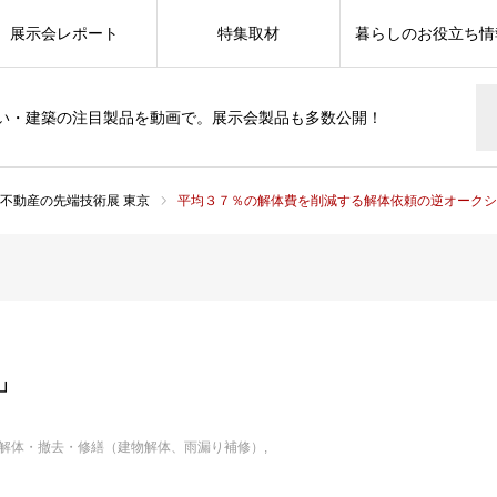
展示会レポート
特集取材
暮らしのお役立ち情
い・建築の注目製品を動画で。展示会製品も多数公開！
土木・不動産の先端技術展 東京
平均３７％の解体費を削減する解体依頼の逆オークシ
」
解体・撤去・修繕（建物解体、雨漏り補修）