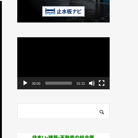
動
画
プ
レ
ー
ヤ
ー
00:00
01:31