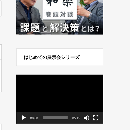
はじめての展示会シリーズ
動
画
プ
レ
ー
ヤ
ー
00:00
05:15