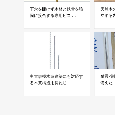
下穴を開けず木材と鉄骨を強
天然木
固に接合する専用ビス
立する
「テムステル」 シネジック
「Ukik
株式会社
モクパ
ンパテ
中大規模木造建築にも対応す
耐震×
る木質構造用長ねじ
備えた
「木構造用パイルパイクビ
高性能
ス」 株式会社カナイ
工業株