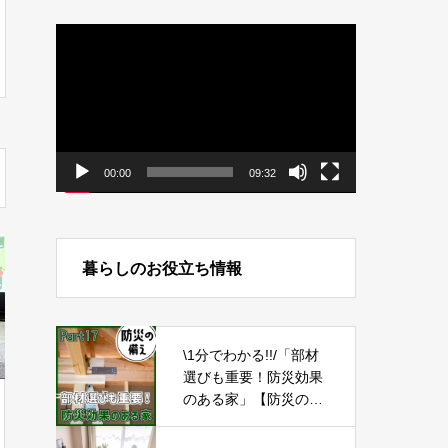
動
画
プ
レ
ー
ヤ
ー
00:00
09:32
暮らしのお役立ち情報
\1分でわかる!!/「部材
選びも重要！防災効果
のある家」【防災の備
え⑰】