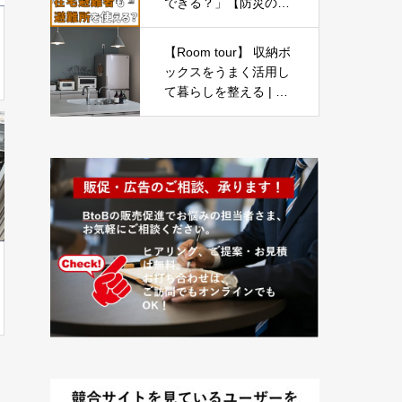
できる？」【防災の備
え⑬】
【Room tour】 収納ボ
ックスをうまく活用し
て暮らしを整える | ニ
トリ・100均 | 季節を
楽しむ・デニム生地の
インテリア