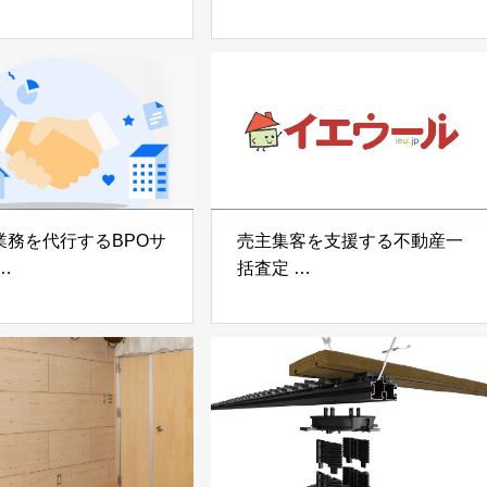
宅向け制振装置
可搬型地震動シミュレーター
z」
「地震ザブトン」
voltz
白山工業株式会社
業務を代行するBPOサ
売主集客を支援する不動産一
括査定
なげ」 株式会社いえ
「イエウール」 株式会社
OUP
Speee