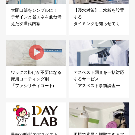
大開口部をシンプルに！
【浸水対策】止水板を設置
デザインと省エネを兼ね備
する
えた次世代内窓
タイミングを知らせてくれ
「トロポス」株式会社デバ
る「浸水警報装置」
イス
株式会社ユニメーションシ
ステム
ワックス掛けが不要になる
アスベスト調査を一括対応
床用コーティング剤
するサービス
「ファシリティコート(ガ
「アスベスト事前調査一
ラス／ウレタン)」
式」 株式会社日本建設情
株式会社スリーエスコーポ
報センター
レーション
最短24時間でアスベスト
現場で素早く採取できるア