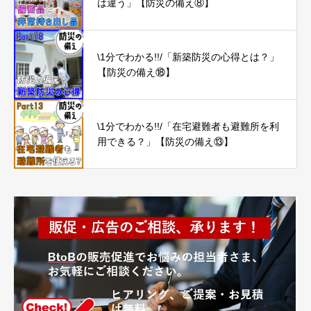
は違う」【防災の備え⑧】
\1分でわかる!!/「新築防災の心得とは？」
【防災の備え⑱】
\1分でわかる!!/「在宅避難者も避難所を利
用できる？」【防災の備え⑬】