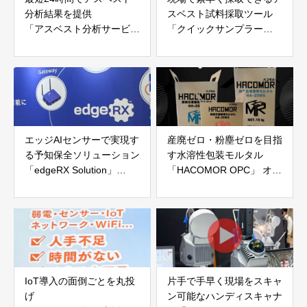
分析結果を提供
スベスト試料採取ツール
「アスベスト分析サービ
「クイックサンプラー
ス」 株式会社デイラボ
Pro」 株式会社EFAラボラ
トリーズ
エッジAIセンサーで実現す
産廃ゼロ・粉塵ゼロを目指
る予知保全ソリューション
す水溶性包装モルタル
「edgeRX Solution」
「HACOMOR OPC」 オー
TDK株式会社
パーツ株式会社
IoT導入の面倒ごとを丸投
片手で手早く現場をスキャ
げ
ン可能なハンディスキャナ