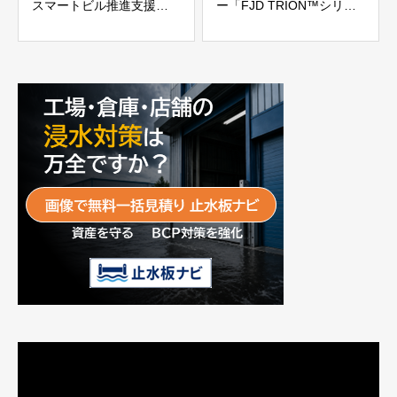
スマートビル推進支援
ー「FJD TRION™シリー
「IoTサブコン」株式会社
ズ」
Andeco
有限会社リビングCG
動
画
プ
レ