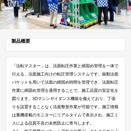
製品概要
「法転マスター」は、法面転圧作業と締固め管理を一体で
行える、法面施工向けの転圧管理システムです。振動法面
バケットを用いて法面の締固め時間を管理でき、法面転圧
作業に締固め管理を適用することで、施工品質の安定化を
図ります。3Dマシンガイダンス機能を備えており、丁張
りを設置することなく法面整形作業が可能です。施工情報
は重機搭載のモニターにリアルタイムで表示され、施工ミ
スによる品質不良の未然防止に寄与します。