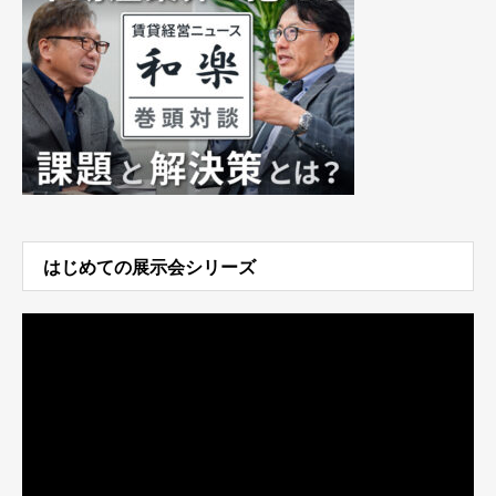
はじめての展示会シリーズ
動
画
プ
レ
ー
ヤ
ー