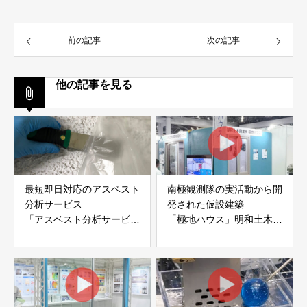
前の記事
次の記事
他の記事を見る
最短即日対応のアスベスト
南極観測隊の実活動から開
分析サービス
発された仮設建築
「アスベスト分析サービ
「極地ハウス」明和土木興
ス」 株式会社べスター
業株式会社