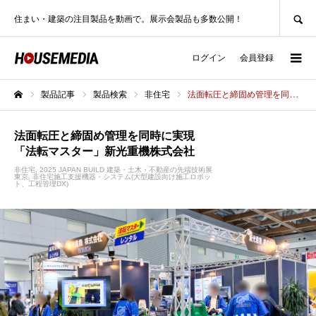
SEARCH
住まい・建築の注目製品を動画で。展示会製品も多数公開！
ログイン
会員登録
製品記事
製品検索
非住宅
法面転圧と締固め管理を同時に実現「法転マスター」新光重機株式会社
ホーム
法面転圧と締固め管理を同時に実現
「法転マスター」新光重機株式会社
非住宅
2025 JAPAN BUILD 建築・土木・不動産の先端技術展
東京
非住宅施工支援機器・システム(大型建設向け施工ロボッ
ト、工程管理DX)