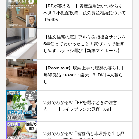
【FPが答える！】資産運用はいつからす
べき？不動産投資、親の資産相続について
-Part05-
【注文住宅の窓】アルミ樹脂複合サッシを
5年使ってわかったこと！家づくりで後悔
しやすいサッシ選び【新築マイホーム】
【Room tour】収納上手な理想の暮らし |
無印良品・tower・楽天 | 3LDK | 4人暮ら
し
\1分でわかる!!/「FPを選ぶときの注意
点！」【ライフプランの見直し09】
\1分でわかる!!/「備蓄品と非常持ち出し品