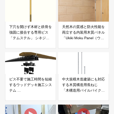
下穴を開けず木材と鉄骨を
天然木の質感と防火性能を
強固に接合する専用ビス
両立する内装用木質パネル
「テムステル」 シネジッ
「Ukiki Moku Panel（ウキ
ク株式会社
キモクパネル）」 合同会
社サンパテック
ビス不要で施工時間を短縮
中大規模木造建築にも対応
するウッドデッキ施工シス
する木質構造用長ねじ
テム
「木構造用パイルパイクビ
「Gradシステム」 GRAD
ス」 株式会社カナイ
JAPAN