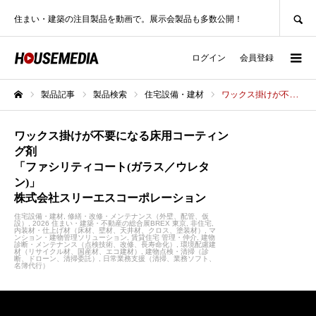
SEARCH
住まい・建築の注目製品を動画で。展示会製品も多数公開！
ログイン
会員登録
製品記事
製品検索
住宅設備・建材
ワックス掛けが不要になる床用コーティング剤「ファシリティコート(ガラス／ウレタン)」株式会社スリーエスコーポレーション
ホーム
ワックス掛けが不要になる床用コーティン
グ剤
「ファシリティコート(ガラス／ウレタ
ン)」
株式会社スリーエスコーポレーション
住宅設備・建材
修繕・改修・メンテナンス（外壁、配管、仮
設）
2026 住まい・建築・不動産の総合展BREX 東京
非住宅
内装材・仕上げ材（床材、壁材、天井材、クロス、塗装材）
マ
ンション・建物管理ソリューション
賃貸住宅 管理・仲介
建物
診断・メンテナンス（点検技術、改修、長寿命化）
環境配慮建
材（リサイクル材、国産材、エコ建材）
建物点検・清掃（診
断、ドローン、清掃委託）
日常業務支援（清掃、業務ソフト、
名簿代行）