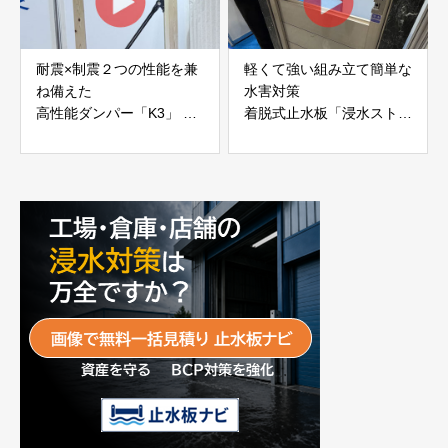
耐震×制震２つの性能を兼
軽くて強い組み立て簡単な
ね備えた
水害対策
高性能ダンパー「K3」 富
着脱式止水板「浸水ストッ
士工業株式会社
パー」
富士工業株式会社