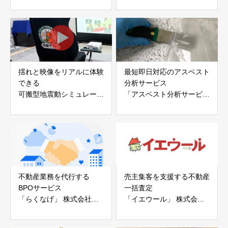
ープ®」
「evoltz」
アイディールブレーン株式
株式会社evoltz
会社
揺れと映像をリアルに体験
最短即日対応のアスベスト
できる
分析サービス
可搬型地震動シミュレータ
「アスベスト分析サービ
ー「地震ザブトン」
ス」 株式会社べスター
白山工業株式会社
不動産業務を代行する
売主集客を支援する不動産
BPOサービス
一括査定
「らくなげ」 株式会社い
「イエウール」 株式会社
えらぶGROUP
Speee