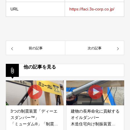
URL
https://faci.3s-corp.co.jp/
前の記事
次の記事
他の記事を見る
3つの制震装置「ディーエ
建物の長寿命化に貢献する
スダンパー™」
オイルダンパー
「ミューダム®」「制震テ
木造住宅向け制振装置