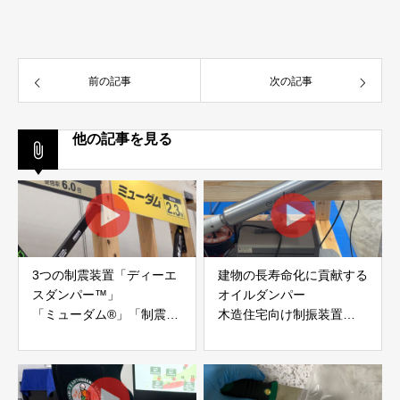
前の記事
次の記事
他の記事を見る
3つの制震装置「ディーエ
建物の長寿命化に貢献する
スダンパー™」
オイルダンパー
「ミューダム®」「制震テ
木造住宅向け制振装置
ープ®」
「evoltz」
アイディールブレーン株式
株式会社evoltz
会社