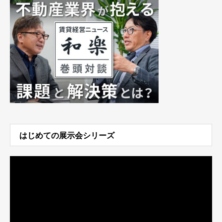
はじめての展示会シリーズ
動
画
プ
レ
ー
ヤ
ー