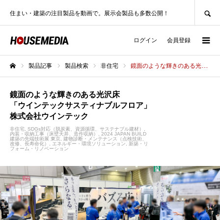
SEARCH
住まい・建築の注目製品を動画で。展示会製品も多数公開！
ログイン
会員登録
製品記事
製品検索
非住宅
鏡面のような輝きのある光沢床「ウインテックサスティナブルフロア」株式会社ウインテック
ホーム
鏡面のような輝きのある光沢床
「ウインテックサスティナブルフロア」
株式会社ウインテック
非住宅
SDGs対応（脱炭素、資源循環、サステナブル建材）
内装・収納工事（床壁天井、造作収納）
2024 JAPAN BUILD
建築の先端技術展 東京
建物診断・メンテナンス（点検技術、
改修、長寿命化）
エネルギー・環境ソリューション
新築・リ
フォーム・リノベーション