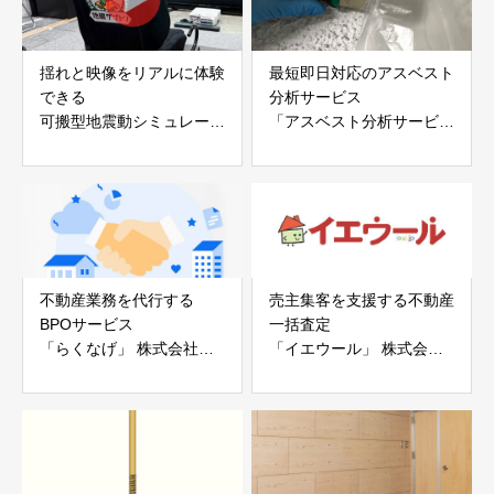
揺れと映像をリアルに体験
最短即日対応のアスベスト
できる
分析サービス
可搬型地震動シミュレータ
「アスベスト分析サービ
ー「地震ザブトン」
ス」 株式会社べスター
白山工業株式会社
不動産業務を代行する
売主集客を支援する不動産
BPOサービス
一括査定
「らくなげ」 株式会社い
「イエウール」 株式会社
えらぶGROUP
Speee