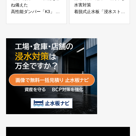
ね備えた
水害対策
高性能ダンパー「K3」 富
着脱式止水板「浸水ストッ
士工業株式会社
パー」
富士工業株式会社
動
画