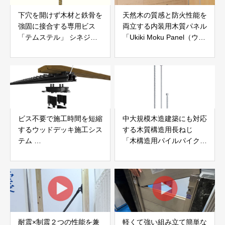
下穴を開けず木材と鉄骨を
天然木の質感と防火性能を
強固に接合する専用ビス
両立する内装用木質パネル
「テムステル」 シネジッ
「Ukiki Moku Panel（ウキ
ク株式会社
キモクパネル）」 合同会
社サンパテック
ビス不要で施工時間を短縮
中大規模木造建築にも対応
するウッドデッキ施工シス
する木質構造用長ねじ
テム
「木構造用パイルパイクビ
「Gradシステム」 GRAD
ス」 株式会社カナイ
JAPAN
耐震×制震２つの性能を兼
軽くて強い組み立て簡単な