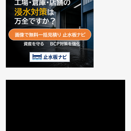
動
画
プ
レ
ー
ヤ
ー