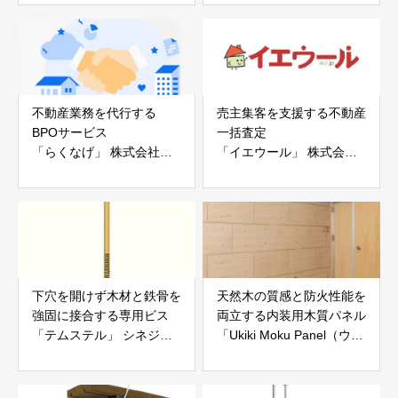
白山工業株式会社
不動産業務を代行する
売主集客を支援する不動産
BPOサービス
一括査定
「らくなげ」 株式会社い
「イエウール」 株式会社
えらぶGROUP
Speee
下穴を開けず木材と鉄骨を
天然木の質感と防火性能を
強固に接合する専用ビス
両立する内装用木質パネル
「テムステル」 シネジッ
「Ukiki Moku Panel（ウキ
ク株式会社
キモクパネル）」 合同会
社サンパテック