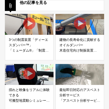
他の記事を見る
3つの制震装置「ディーエ
建物の長寿命化に貢献する
スダンパー™」
オイルダンパー
「ミューダム®」「制震テ
木造住宅向け制振装置
ープ®」
「evoltz」
アイディールブレーン株式
株式会社evoltz
会社
揺れと映像をリアルに体験
最短即日対応のアスベスト
できる
分析サービス
可搬型地震動シミュレータ
「アスベスト分析サービ
ー「地震ザブトン」
ス」 株式会社べスター