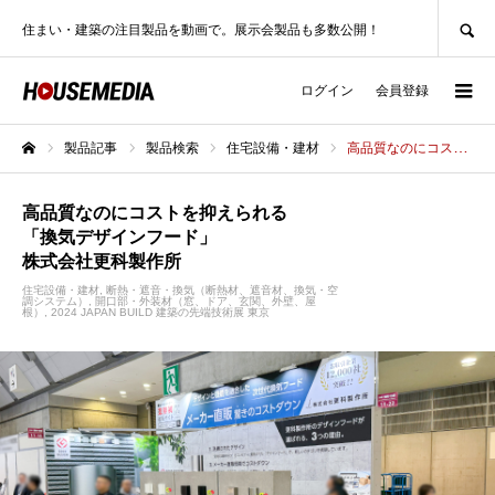
SEARCH
住まい・建築の注目製品を動画で。展示会製品も多数公開！
ログイン
会員登録
製品記事
製品検索
住宅設備・建材
高品質なのにコストを抑えられる「換気デザインフード」株式会社更科製作所
ホーム
高品質なのにコストを抑えられる
「換気デザインフード」
株式会社更科製作所
住宅設備・建材
断熱・遮音・換気（断熱材、遮音材、換気・空
調システム）
開口部・外装材（窓、ドア、玄関、外壁、屋
根）
2024 JAPAN BUILD 建築の先端技術展 東京