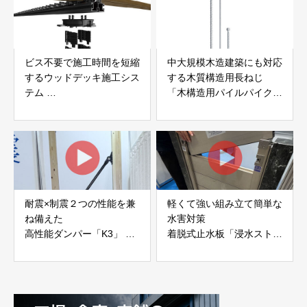
ビス不要で施工時間を短縮
中大規模木造建築にも対応
するウッドデッキ施工シス
する木質構造用長ねじ
テム
「木構造用パイルパイクビ
「Gradシステム」 GRAD
ス」 株式会社カナイ
JAPAN
耐震×制震２つの性能を兼
軽くて強い組み立て簡単な
ね備えた
水害対策
高性能ダンパー「K3」 富
着脱式止水板「浸水ストッ
士工業株式会社
パー」
富士工業株式会社