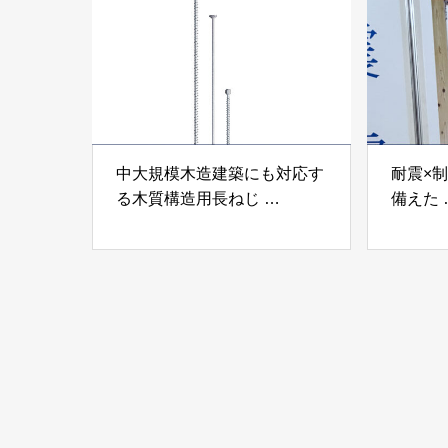
ンパテ
中大規模木造建築にも対応す
耐震×
る木質構造用長ねじ
備えた
「木構造用パイルパイクビ
高性能
ス」 株式会社カナイ
工業株