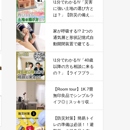
\1分でわかる!!/「災害
に強い土地の選び方と
は？」【防災の備え
②】
家が呼吸する!? 2つの
通気層と形状記憶式自
動開閉装置で建てる健
康住宅「WB HOUSE」
とは
\1分でわかる!!/「40歳
以降の方も相談に来る
の？」【ライフプラン
の見直し12】
【Room tour】1K.7畳
無印良品でシンプルラ
イフ◎ | スッキリ収納
でシンプルだけどポッ
プな1人暮らし | プチ
【防災対策】簡易トイ
プラ・ホワイト・ナチ
レの準備は必須！！避
ュラル