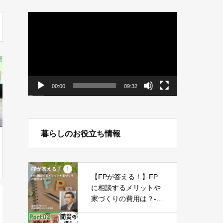
動
画
プ
レ
ー
ヤ
ー
00:00
09:32
暮らしのお役立ち情報
【FPが答える！】FP
に相談するメリットや
家づくりの費用は？-P
art01-