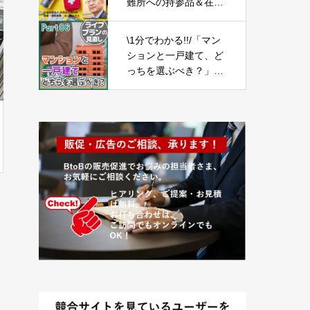
難所への持参品＆在宅
避難の準備品-Part03-
\1分でわかる!!/「マン
ションと一戸建て、ど
っちを選ぶべき？」
【ライフプランの見直
し06】