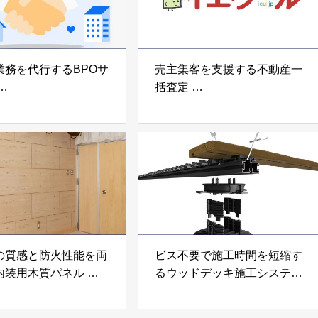
業務を代行するBPOサ
売主集客を支援する不動産一
括査定
なげ」 株式会社いえ
「イエウール」 株式会社
OUP
Speee
の質感と防火性能を両
ビス不要で施工時間を短縮す
内装用木質パネル
るウッドデッキ施工システム
i Moku Panel（ウキキ
「Gradシステム」 GRAD
ネル）」 合同会社サ
JAPAN