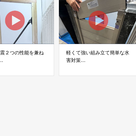
ック
制震２つの性能を兼ね
軽くて強い組み立て簡単な水
害対策
ダンパー「K3」 富士
着脱式止水板「浸水ストッパ
式会社
ー」
富士工業株式会社