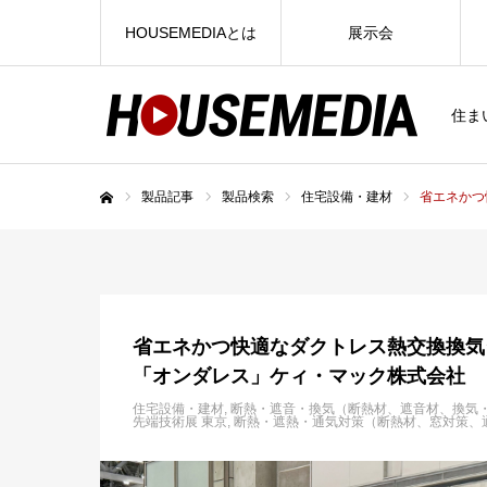
HOUSEMEDIAとは
展示会
住ま
製品記事
製品検索
住宅設備・建材
省エネかつ
ホーム
省エネかつ快適なダクトレス熱交換換気
「オンダレス」ケィ・マック株式会社
住宅設備・建材
断熱・遮音・換気（断熱材、遮音材、換気
先端技術展 東京
断熱・遮熱・通気対策（断熱材、窓対策、