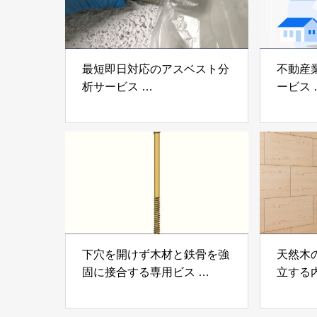
最短即日対応のアスベスト分
不動産
析サービス
ービス
「アスベスト分析サービス」
「らく
株式会社べスター
らぶGR
下穴を開けず木材と鉄骨を強
天然木
固に接合する専用ビス
立する
「テムステル」 シネジック
「Ukik
株式会社
モクパ