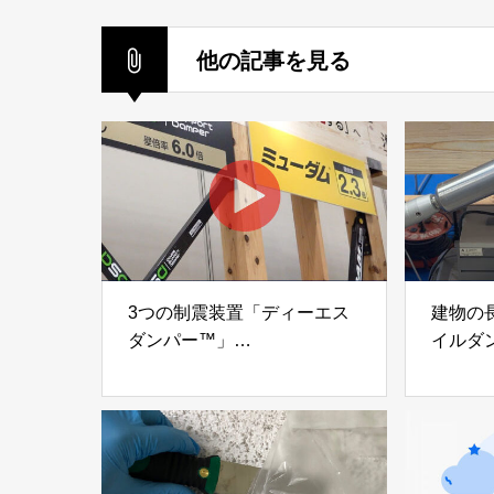
他の記事を見る
3つの制震装置「ディーエス
建物の
ダンパー™」
イルダ
「ミューダム®」「制震テー
木造住
プ®」
「evolt
アイディールブレーン株式会
株式会社e
社