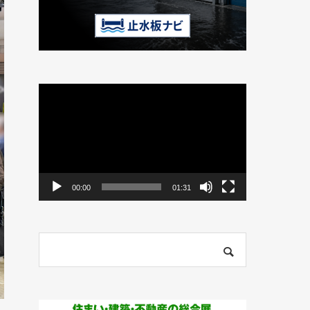
動
画
プ
レ
ー
ヤ
ー
00:00
01:31