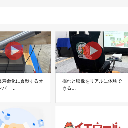
長寿命化に貢献するオ
揺れと映像をリアルに体験で
ンパー
きる
宅向け制振装置
可搬型地震動シミュレーター
z」
「地震ザブトン」
voltz
白山工業株式会社