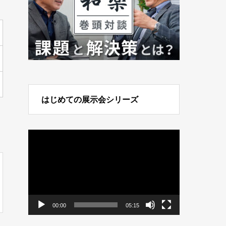
はじめての展示会シリーズ
動
画
プ
レ
ー
ヤ
ー
00:00
05:15