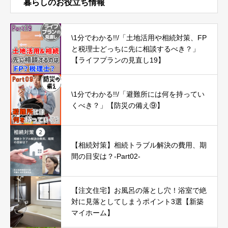
暮らしのお役立ち情報
\1分でわかる!!/「土地活用や相続対策、FP
と税理士どっちに先に相談するべき？」
【ライフプランの見直し19】
\1分でわかる!!/「避難所には何を持ってい
くべき？」【防災の備え⑨】
【相続対策】相続トラブル解決の費用、期
間の目安は？-Part02-
【注文住宅】お風呂の落とし穴！浴室で絶
対に見落としてしまうポイント3選【新築
マイホーム】