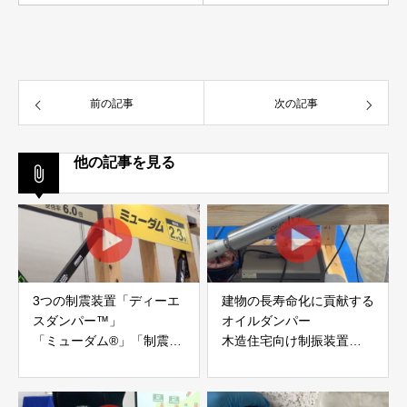
前の記事
次の記事
他の記事を見る
3つの制震装置「ディーエ
建物の長寿命化に貢献する
スダンパー™」
オイルダンパー
「ミューダム®」「制震テ
木造住宅向け制振装置
ープ®」
「evoltz」
アイディールブレーン株式
株式会社evoltz
会社