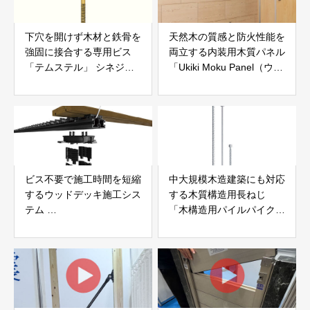
下穴を開けず木材と鉄骨を
天然木の質感と防火性能を
強固に接合する専用ビス
両立する内装用木質パネル
「テムステル」 シネジッ
「Ukiki Moku Panel（ウキ
ク株式会社
キモクパネル）」 合同会
社サンパテック
ビス不要で施工時間を短縮
中大規模木造建築にも対応
するウッドデッキ施工シス
する木質構造用長ねじ
テム
「木構造用パイルパイクビ
「Gradシステム」 GRAD
ス」 株式会社カナイ
JAPAN