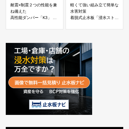
耐震×制震２つの性能を兼
軽くて強い組み立て簡単な
ね備えた
水害対策
高性能ダンパー「K3」 富
着脱式止水板「浸水ストッ
士工業株式会社
パー」
富士工業株式会社
動