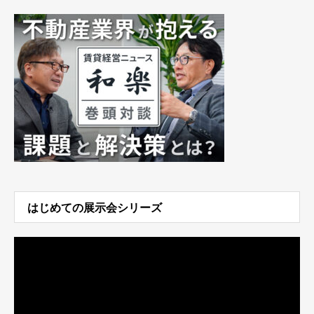
はじめての展示会シリーズ
動
画
プ
レ
ー
ヤ
ー