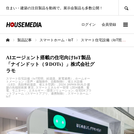
SEARCH
住まい・建築の注目製品を動画で。展示会製品も多数公開！
ログイン
会員登録
製品記事
スマートホーム・IoT
スマート住宅設備（IoT照明、給湯器、家電連携）
ホーム
AIエージェント搭載の住宅向けIoT製品
「ナインドット（９DOTs）」株式会社グ
ラモ
スマート住宅設備（IoT照明、給湯器、家電連携）
ホームオー
トメーション（音声・遠隔操作、自動制御）
省エネ設備
（LED、高効率給湯器、省エネ空調）
2024 JAPAN BUILD 建
築の先端技術展 東京
スマートエネルギー管理（ZEH連携、蓄
電、モニター）
エネルギー・環境ソリューション
住宅DXプラ
ットフォーム（スマートアプリ、連携制御）
スマートホーム・
IoT