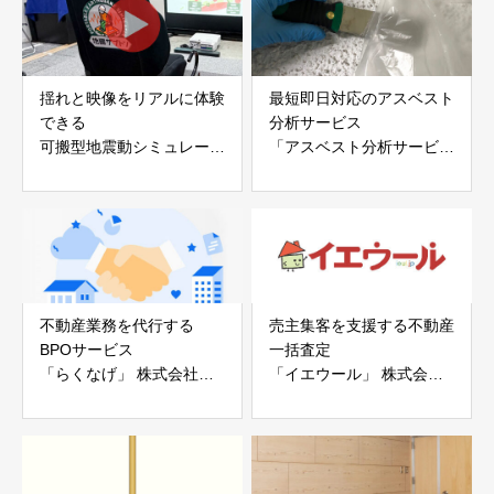
揺れと映像をリアルに体験
最短即日対応のアスベスト
できる
分析サービス
可搬型地震動シミュレータ
「アスベスト分析サービ
ー「地震ザブトン」
ス」 株式会社べスター
白山工業株式会社
不動産業務を代行する
売主集客を支援する不動産
BPOサービス
一括査定
「らくなげ」 株式会社い
「イエウール」 株式会社
えらぶGROUP
Speee