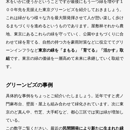
木をいかに使うかということですが最後にもう一つ緑を増やす１
００年先を見据えた東京グリーンビズを紹介しておきましょう。
これは緑がもつ様々な力を最大限発揮させて人が憩い楽しく歩け
るまちづくりを進めるというものであります。屋敷林それから農
地、東京にあるこれらの緑を守っていく、公園やまちづくりに合
わせて緑を育てる、自然の持つ力を豪雨対策などに役立ててグリ
ーンインフラなど
東京の緑を「まもる」「育てる」「活かす」取
組
です。東京の緑の価値を一層高めて未来に承継していく取組で
す。
グリーンビズの事例
具体的な事例をちょっとご紹介いたしましょう。近年ですと虎ノ
門麻布台、壁面・屋上も組み合わせて緑化されています。次に東
京のど真ん中、竹芝、大手町など、都心三区では実は緑が増加し
ている。
この数字ご覧ください。最近の
民間開発により新たに生まれた緑