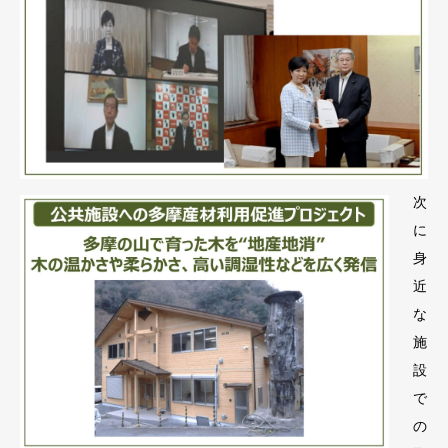
次
に
身
近
な
施
設
で
の