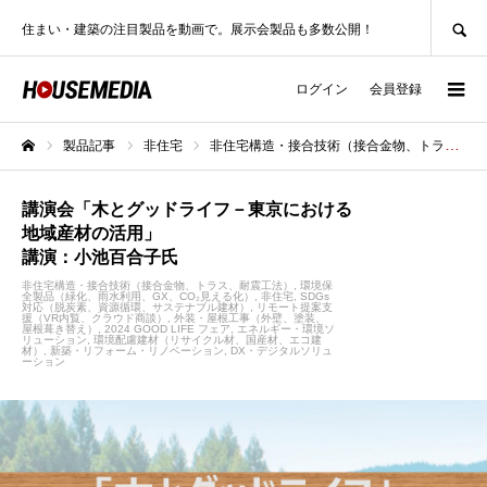
SEARCH
住まい・建築の注目製品を動画で。展示会製品も多数公開！
ログイン
会員登録
製品記事
非住宅
非住宅構造・接合技術（接合金物、トラス、耐震工法）
ホーム
講演会「木とグッドライフ－東京における
地域産材の活用」
講演：小池百合子氏
非住宅構造・接合技術（接合金物、トラス、耐震工法）
環境保
全製品（緑化、雨水利用、GX、CO₂見える化）
非住宅
SDGs
対応（脱炭素、資源循環、サステナブル建材）
リモート提案支
援（VR内覧、クラウド商談）
外装・屋根工事（外壁、塗装、
屋根葺き替え）
2024 GOOD LIFE フェア
エネルギー・環境ソ
リューション
環境配慮建材（リサイクル材、国産材、エコ建
材）
新築・リフォーム・リノベーション
DX・デジタルソリュ
ーション