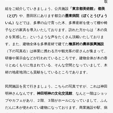
取
組をご紹介していきましょう。公共施設
「東京都美術館」 都美
（とび）
や、墨田区にあります都立の
墨東病院（ぼくとうびょう
いん）
などでは、多摩の山で育った木、多摩産材を使って棚や椅
子などの家具を導入いたしております。訪れた方からは「木の良
さを実感した」というような声をたくさん頂戴いたしておりま
す。また、建物全体を多摩産材で建てた
檜原村の農林振興施設
（下の写真右）は林業に携わる方や観光客の皆さんが集まって、
研修や展示会などが行われているところです。建物全体が木の香
りとぬくもりに包まれている、そんな空間となっていまして、木
材の地産地消にも貢献をしているところであります。
民間施設を見て行きましょう。こちらの写真ですが、これは神田
明神さんなんです。
神田明神の文化交流館
、なんと一階はショッ
プやカフェがあり、２階、３階がホールになっていまして、ふん
だんに木が使われてい建物になっております。商業施設や駅、病