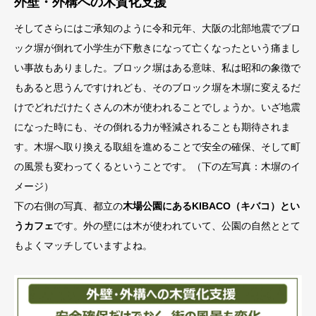
外壁・外構への木質化支援
そしてさらにはご承知のように令和元年、大阪の北部地震でブロ
ック塀が倒れて小学生が下敷きになって亡くなったという痛まし
い事故もありました。ブロック塀はある意味、私は昭和の象徴で
もあると思うんですけれども、そのブロック塀を木塀に変えるだ
けでどれだけたくさんの木が使われることでしょうか。いざ地震
になった時にも、その倒れる力が軽減されることも期待されま
す。木塀へ取り換える取組を進めることで安全の確保、そして町
の風景も変わってくるということです。（下の左写真：木塀のイ
メージ）
下の右側の写真、都立の
木場公園にあるKIBACO（キバコ）とい
うカフェ
です。外の壁には木が使われていて、公園の自然ととて
もよくマッチしていますよね。