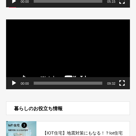
00:00
05:15
動
画
プ
レ
ー
ヤ
ー
00:00
09:32
暮らしのお役立ち情報
【IOT住宅】地震対策にもなる！？Iot住宅