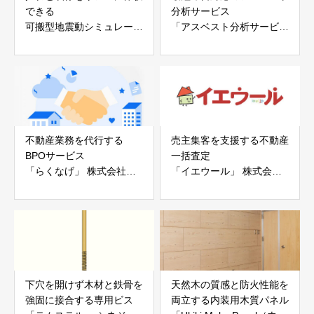
できる
分析サービス
可搬型地震動シミュレータ
「アスベスト分析サービ
ー「地震ザブトン」
ス」 株式会社べスター
白山工業株式会社
不動産業務を代行する
売主集客を支援する不動産
BPOサービス
一括査定
「らくなげ」 株式会社い
「イエウール」 株式会社
えらぶGROUP
Speee
下穴を開けず木材と鉄骨を
天然木の質感と防火性能を
強固に接合する専用ビス
両立する内装用木質パネル