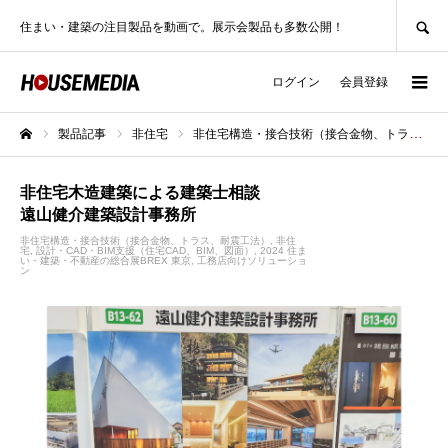
SEARCH
住まい・建築の注目製品を動画で。展示会製品も多数公開！
ログイン
会員登録
製品記事
非住宅
非住宅構造・接合技術（接合金物、トラス、耐震工法）
ホーム
非住宅木造建築による建築士相談
遠山健介建築設計事務所
非住宅構造・接合技術（接合金物、トラス、耐震工法）
非住
宅
設計・CAD・BIM支援（住宅CAD、BIM、図面）
2024 住ま
い・建築・不動産の総合展BREX 東京
工務店向けソリューショ
ン