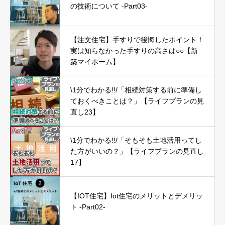
の技術について -Part03-
【注文住宅】手すりで後悔したポイント！
実は知らなかった手すりの高さは○○【新
築マイホーム】
\1分でわかる!!/「相続対策する前に準備し
ておくべきことは？」【ライフプランの見
直し23】
\1分でわかる!!/「そもそも土地活用ってし
た方がいいの？」【ライフプランの見直し
17】
【IOT住宅】Iot住宅のメリットとデメリッ
ト -Part02-