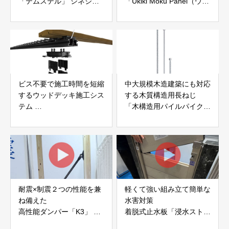
「テムステル」 シネジッ
「Ukiki Moku Panel（ウキ
ク株式会社
キモクパネル）」 合同会
社サンパテック
ビス不要で施工時間を短縮
中大規模木造建築にも対応
するウッドデッキ施工シス
する木質構造用長ねじ
テム
「木構造用パイルパイクビ
「Gradシステム」 GRAD
ス」 株式会社カナイ
JAPAN
耐震×制震２つの性能を兼
軽くて強い組み立て簡単な
ね備えた
水害対策
高性能ダンパー「K3」 富
着脱式止水板「浸水ストッ
士工業株式会社
パー」