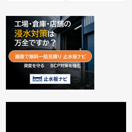
富士工業株式会社
動
画
プ
レ
ー
ヤ
ー