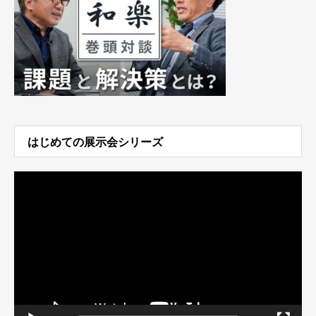
はじめての展示会シリーズ
動
画
プ
レ
ー
ヤ
ー