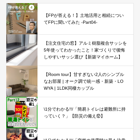
【FPが答える！】土地活用と相続につい
てFPに聞いてみた -Part04-
【注文住宅の窓】アルミ樹脂複合サッシを
5年使ってわかったこと！家づくりで後悔
しやすいサッシ選び【新築マイホーム】
【Room tour】甘すぎない2人のシンプル
なお部屋 | オーク調で統一感・新築・LO
WYA | 1LDK同棲カップル
\1分でわかる!!/「簡易トイレは避難所に持
っていく？」【防災の備え⑫】