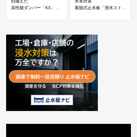
ね備えた
水害対策
高性能ダンパー「K3」 富
着脱式止水板「浸水ストッ
士工業株式会社
パー」
富士工業株式会社
動
画
プ