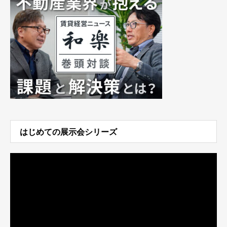
はじめての展示会シリーズ
動
画
プ
レ
ー
ヤ
ー