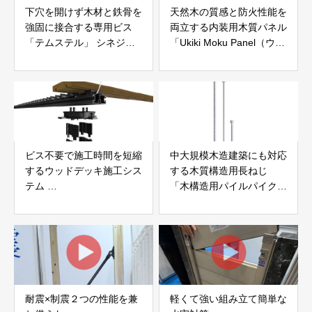
下穴を開けず木材と鉄骨を
天然木の質感と防火性能を
強固に接合する専用ビス
両立する内装用木質パネル
「テムステル」 シネジッ
「Ukiki Moku Panel（ウキ
ク株式会社
キモクパネル）」 合同会
社サンパテック
ビス不要で施工時間を短縮
中大規模木造建築にも対応
するウッドデッキ施工シス
する木質構造用長ねじ
テム
「木構造用パイルパイクビ
「Gradシステム」 GRAD
ス」 株式会社カナイ
JAPAN
耐震×制震２つの性能を兼
軽くて強い組み立て簡単な