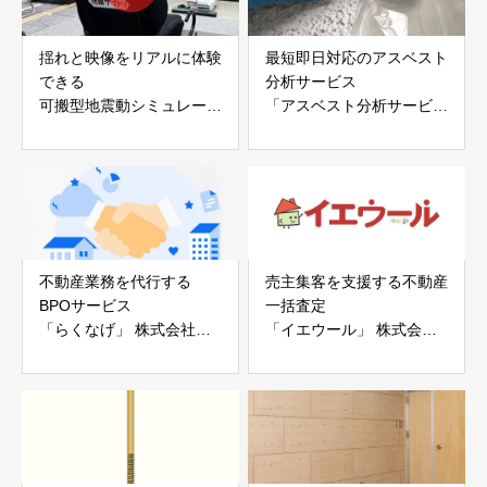
揺れと映像をリアルに体験
最短即日対応のアスベスト
できる
分析サービス
可搬型地震動シミュレータ
「アスベスト分析サービ
ー「地震ザブトン」
ス」 株式会社べスター
白山工業株式会社
不動産業務を代行する
売主集客を支援する不動産
BPOサービス
一括査定
「らくなげ」 株式会社い
「イエウール」 株式会社
えらぶGROUP
Speee