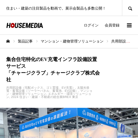
SEARCH
住まい・建築の注目製品を動画で。展示会製品も多数公開！
ログイン
会員登録
製品記事
マンション・建物管理ソリューション
共用部設備（宅配ボックス、ゴミ置場、EV充電）
ホーム
集合住宅特化のEV充電インフラ設備設置
サービス
「チャージクラブ」チャージクラブ株式会
社
共用部設備（宅配ボックス、ゴミ置場、EV充電）
太陽光発
電・蓄電設備（ソーラーパネル、蓄電池、EV設備）
マンショ
ン・建物管理ソリューション
エネルギー・環境ソリューショ
ン
2024 住まい・建築・不動産の総合展BREX 東京