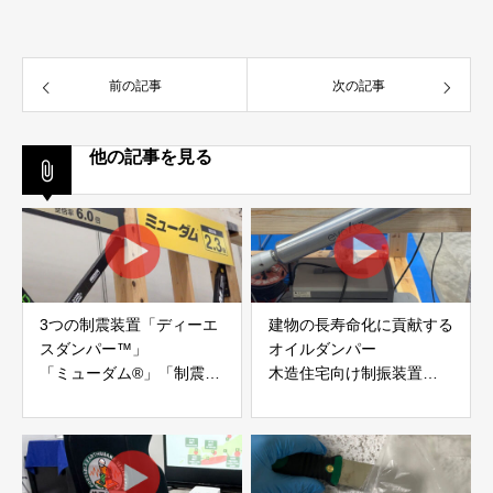
前の記事
次の記事
他の記事を見る
3つの制震装置「ディーエ
建物の長寿命化に貢献する
スダンパー™」
オイルダンパー
「ミューダム®」「制震テ
木造住宅向け制振装置
ープ®」
「evoltz」
アイディールブレーン株式
株式会社evoltz
会社