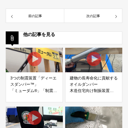
前の記事
次の記事
他の記事を見る
3つの制震装置「ディーエ
建物の長寿命化に貢献する
スダンパー™」
オイルダンパー
「ミューダム®」「制震テ
木造住宅向け制振装置
ープ®」
「evoltz」
アイディールブレーン株式
株式会社evoltz
会社