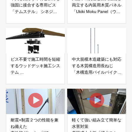
強固に接合する専用ビス
両立する内装用木質パネル
「テムステル」 シネジッ
「Ukiki Moku Panel（ウキ
ク株式会社
キモクパネル）」 合同会
社サンパテック
ビス不要で施工時間を短縮
中大規模木造建築にも対応
するウッドデッキ施工シス
する木質構造用長ねじ
テム
「木構造用パイルパイクビ
「Gradシステム」 GRAD
ス」 株式会社カナイ
JAPAN
耐震×制震２つの性能を兼
軽くて強い組み立て簡単な
ね備えた
水害対策