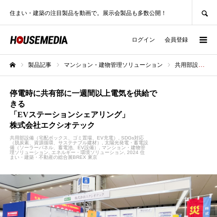
SEARCH
住まい・建築の注目製品を動画で。展示会製品も多数公開！
ログイン
会員登録
製品記事
マンション・建物管理ソリューション
共用部設備（宅配ボックス、ゴミ置場、EV充電）
ホーム
停電時に共有部に一週間以上電気を供給で
きる
「EVステーションシェアリング」
株式会社エクシオテック
共用部設備（宅配ボックス、ゴミ置場、EV充電）
SDGs対応
（脱炭素、資源循環、サステナブル建材）
太陽光発電・蓄電設
備（ソーラーパネル、蓄電池、EV設備）
マンション・建物管
理ソリューション
エネルギー・環境ソリューション
2024 住
まい・建築・不動産の総合展BREX 東京