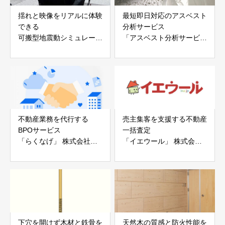
揺れと映像をリアルに体験
最短即日対応のアスベスト
できる
分析サービス
可搬型地震動シミュレータ
「アスベスト分析サービ
ー「地震ザブトン」
ス」 株式会社べスター
白山工業株式会社
不動産業務を代行する
売主集客を支援する不動産
BPOサービス
一括査定
「らくなげ」 株式会社い
「イエウール」 株式会社
えらぶGROUP
Speee
下穴を開けず木材と鉄骨を
天然木の質感と防火性能を