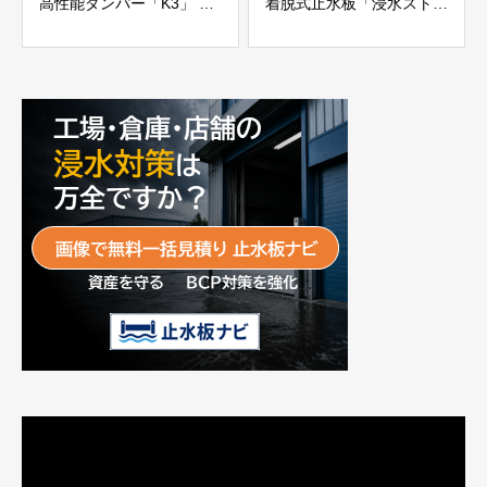
高性能ダンパー「K3」 富
着脱式止水板「浸水ストッ
士工業株式会社
パー」
富士工業株式会社
動
画
プ
レ
ー