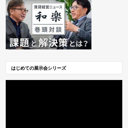
はじめての展示会シリーズ
動
画
プ
レ
ー
ヤ
ー