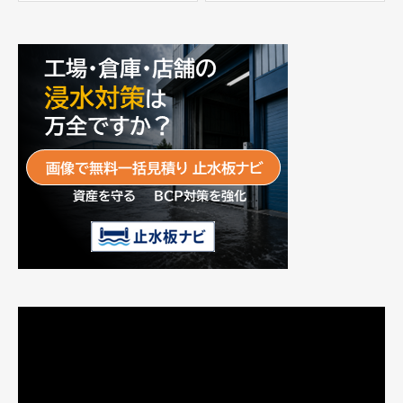
富士工業株式会社
動
画
プ
レ
ー
ヤ
ー