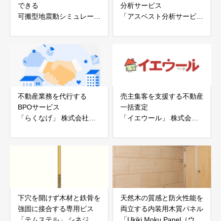
できる
分析サービス
可搬型地震動シミュレータ
「アスベスト分析サービ
ー「地震ザブトン」
ス」 株式会社べスター
白山工業株式会社
不動産業務を代行する
売主集客を支援する不動産
BPOサービス
一括査定
「らくなげ」 株式会社い
「イエウール」 株式会社
えらぶGROUP
Speee
下穴を開けず木材と鉄骨を
天然木の質感と防火性能を
強固に接合する専用ビス
両立する内装用木質パネル
「テムステル」 シネジッ
「Ukiki Moku Panel（ウキ