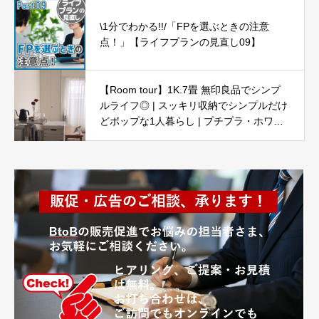
\1分でわかる!!/「FPを選ぶときの注意
点！」【ライフプランの見直し09】
【Room tour】1K.7畳 無印良品でシンプ
ルライフ◎ | スッキリ収納でシンプルだけ
どポップな1人暮らし | プチプラ・ホワイ
ト・ナチュラル