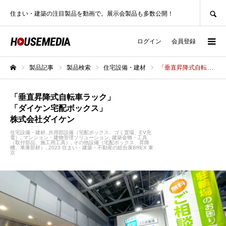
SEARCH
住まい・建築の注目製品を動画で。展示会製品も多数公開！
ログイン
会員登録
製品記事
製品検索
住宅設備・建材
「垂直昇降式自転車ラック」「ダイケン宅配ボックス」株式会社ダイケン
ホーム
「垂直昇降式自転車ラック」
「ダイケン宅配ボックス」
株式会社ダイケン
住宅設備・建材
共用部設備（宅配ボックス、ゴミ置場、EV充
電）
マンション・建物管理ソリューション
建築金物・工具
（取付部品、施工用工具）
その他設備（宅配ボックス、昇降
機、車庫部材）
2023 住まい・建築・不動産の総合展BREX 東
京