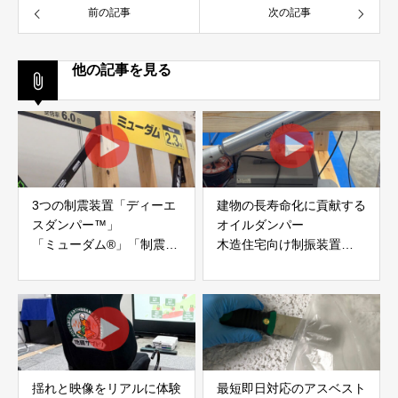
前の記事
次の記事
他の記事を見る
3つの制震装置「ディーエ
建物の長寿命化に貢献する
スダンパー™」
オイルダンパー
「ミューダム®」「制震テ
木造住宅向け制振装置
ープ®」
「evoltz」
アイディールブレーン株式
株式会社evoltz
会社
揺れと映像をリアルに体験
最短即日対応のアスベスト