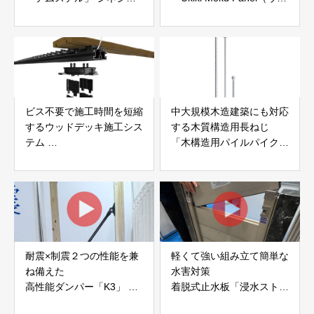
ク株式会社
キモクパネル）」 合同会
社サンパテック
ビス不要で施工時間を短縮
中大規模木造建築にも対応
するウッドデッキ施工シス
する木質構造用長ねじ
テム
「木構造用パイルパイクビ
「Gradシステム」 GRAD
ス」 株式会社カナイ
JAPAN
耐震×制震２つの性能を兼
軽くて強い組み立て簡単な
ね備えた
水害対策
高性能ダンパー「K3」 富
着脱式止水板「浸水ストッ
士工業株式会社
パー」