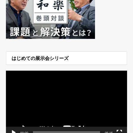
はじめての展示会シリーズ
動
画
プ
レ
ー
ヤ
ー