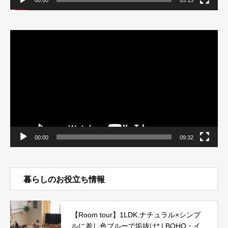
00:00
05:15
動
画
プ
レ
ー
ヤ
ー
00:00
09:32
暮らしのお役立ち情報
【Room tour】1LDK.ナチュラル×シンプ
ルに差し色ブルーで垢抜け* | BOHO・イ