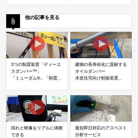
他の記事を見る
3つの制震装置「ディーエ
建物の長寿命化に貢献する
スダンパー™」
オイルダンパー
「ミューダム®」「制震テ
木造住宅向け制振装置
ープ®」
「evoltz」
アイディールブレーン株式
株式会社evoltz
会社
揺れと映像をリアルに体験
最短即日対応のアスベスト
できる
分析サービス