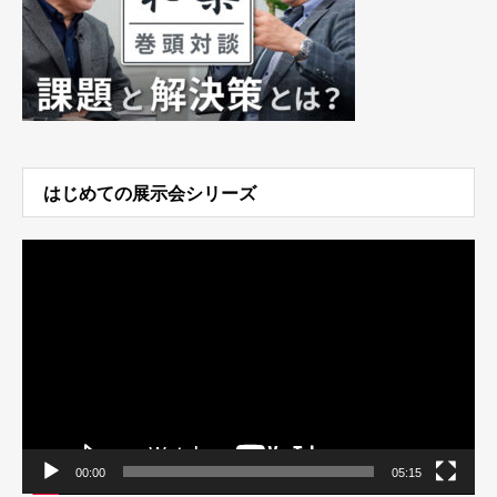
はじめての展示会シリーズ
動
画
プ
レ
ー
ヤ
ー
00:00
05:15