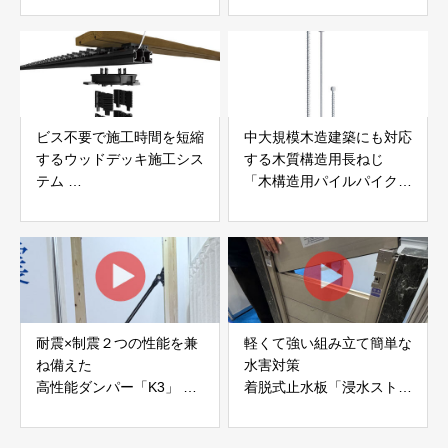
社サンパテック
ビス不要で施工時間を短縮
中大規模木造建築にも対応
するウッドデッキ施工シス
する木質構造用長ねじ
テム
「木構造用パイルパイクビ
「Gradシステム」 GRAD
ス」 株式会社カナイ
JAPAN
耐震×制震２つの性能を兼
軽くて強い組み立て簡単な
ね備えた
水害対策
高性能ダンパー「K3」 富
着脱式止水板「浸水ストッ
士工業株式会社
パー」
富士工業株式会社