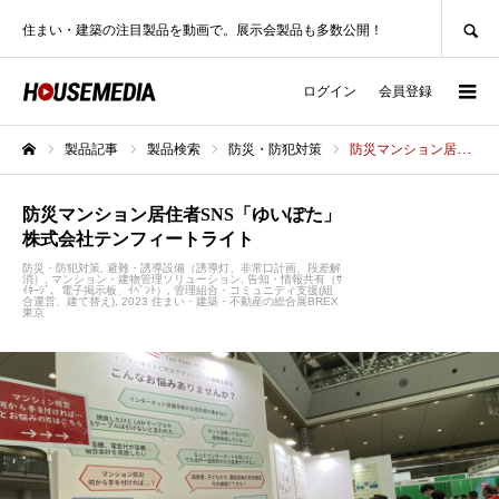
SEARCH
住まい・建築の注目製品を動画で。展示会製品も多数公開！
ログイン
会員登録
製品記事
製品検索
防災・防犯対策
防災マンション居住者SNS「ゆいぽた」株式会社テンフィートライト
ホーム
防災マンション居住者SNS「ゆいぽた」
株式会社テンフィートライト
防災・防犯対策
避難・誘導設備（誘導灯、非常口計画、段差解
消）
マンション・建物管理ソリューション
告知・情報共有（ｻ
ｲﾈｰｼﾞ、電子掲示板、ｲﾍﾞﾝﾄ）
管理組合・コミュニティ支援(組
合運営、建て替え)
2023 住まい・建築・不動産の総合展BREX
東京