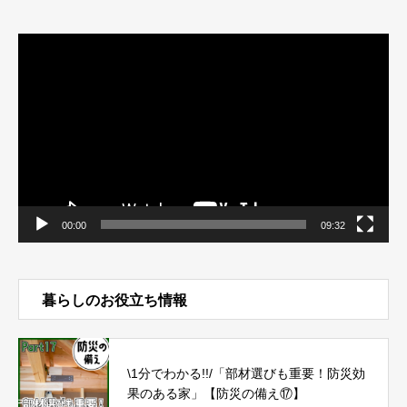
動
画
プ
レ
ー
ヤ
ー
00:00
09:32
暮らしのお役立ち情報
\1分でわかる!!/「部材選びも重要！防災効
果のある家」【防災の備え⑰】