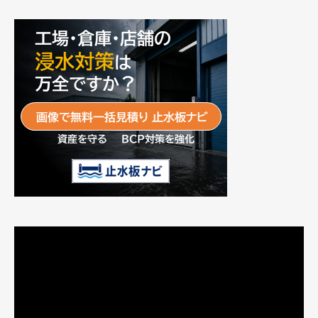
動
画
プ
レ
ー
ヤ
ー