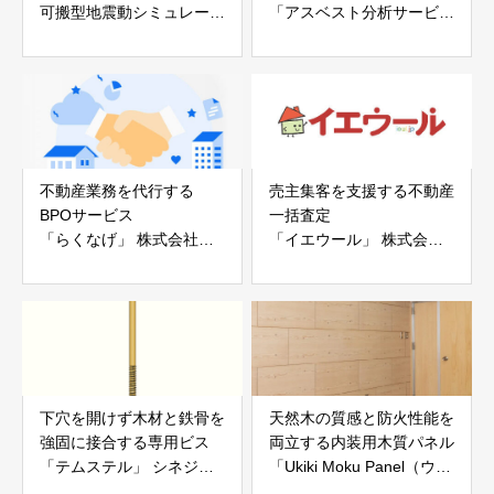
可搬型地震動シミュレータ
「アスベスト分析サービ
ー「地震ザブトン」
ス」 株式会社べスター
白山工業株式会社
不動産業務を代行する
売主集客を支援する不動産
BPOサービス
一括査定
「らくなげ」 株式会社い
「イエウール」 株式会社
えらぶGROUP
Speee
下穴を開けず木材と鉄骨を
天然木の質感と防火性能を
強固に接合する専用ビス
両立する内装用木質パネル
「テムステル」 シネジッ
「Ukiki Moku Panel（ウキ
ク株式会社
キモクパネル）」 合同会