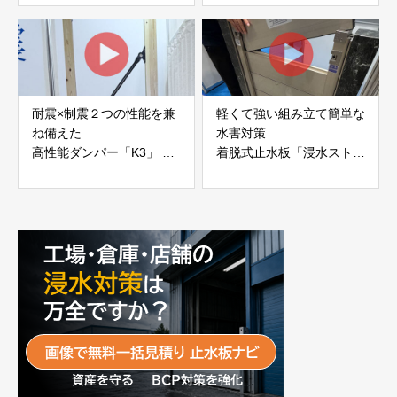
JAPAN
耐震×制震２つの性能を兼
軽くて強い組み立て簡単な
ね備えた
水害対策
高性能ダンパー「K3」 富
着脱式止水板「浸水ストッ
士工業株式会社
パー」
富士工業株式会社