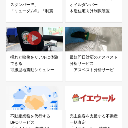
スダンパー™」
オイルダンパー
「ミューダム®」「制震テ
木造住宅向け制振装置
ープ®」
「evoltz」
アイディールブレーン株式
株式会社evoltz
会社
揺れと映像をリアルに体験
最短即日対応のアスベスト
できる
分析サービス
可搬型地震動シミュレータ
「アスベスト分析サービ
ー「地震ザブトン」
ス」 株式会社べスター
白山工業株式会社
不動産業務を代行する
売主集客を支援する不動産
BPOサービス
一括査定