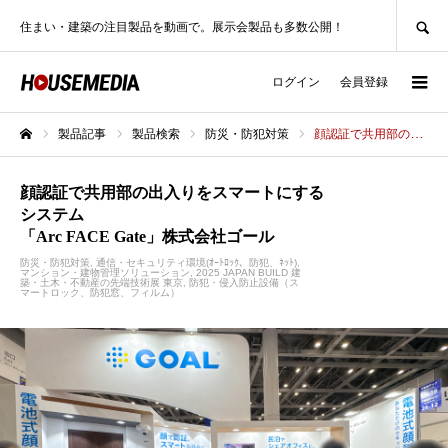
SEARCH
住まい・建築の注目製品を動画で。展示会製品も多数公開！
ログイン
会員登録
製品記事
製品検索
防災・防犯対策
顔認証で共用部の出入りをスマートにするシステム「Arc FACE Gate」株式会社ゴール
ホーム
顔認証で共用部の出入りをスマートにする
システム
「Arc FACE Gate」株式会社ゴール
防災・防犯対策
通信・セキュリティ環境(ｵｰﾄﾛｯｸ、防犯、ﾈｯﾄ)
マンション・建物管理ソリューション
2025 JAPAN BUILD 建
築・土木・不動産の先端技術展 東京
防犯・侵入防止設備（ス
マートロック、防犯窓、フィルム）