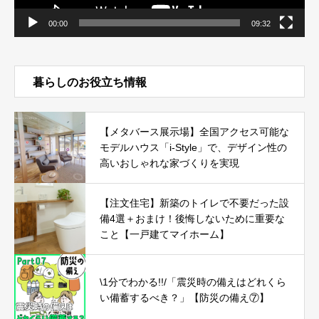
00:00
09:32
暮らしのお役立ち情報
【メタバース展示場】全国アクセス可能な
モデルハウス「i-Style」で、デザイン性の
高いおしゃれな家づくりを実現
【注文住宅】新築のトイレで不要だった設
備4選＋おまけ！後悔しないために重要な
こと【一戸建てマイホーム】
\1分でわかる!!/「震災時の備えはどれくら
い備蓄するべき？」【防災の備え⑦】