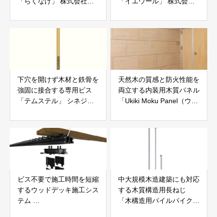
「らくなげ」 株式会社い
「イエウール」 株式会社
えらぶGROUP
Speee
下穴を開けず木材と鉄骨を
天然木の質感と防火性能を
強固に接合する専用ビス
両立する内装用木質パネル
「テムステル」 シネジッ
「Ukiki Moku Panel（ウキ
ク株式会社
キモクパネル）」 合同会
社サンパテック
ビス不要で施工時間を短縮
中大規模木造建築にも対応
するウッドデッキ施工シス
する木質構造用長ねじ
テム
「木構造用パイルパイクビ
「Gradシステム」 GRAD
ス」 株式会社カナイ