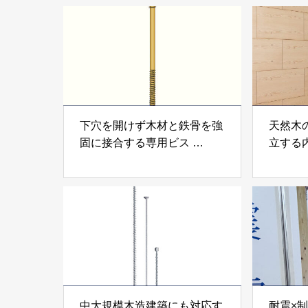
下穴を開けず木材と鉄骨を強
天然木
固に接合する専用ビス
立する
「テムステル」 シネジック
「Ukik
株式会社
モクパ
ンパテ
中大規模木造建築にも対応す
耐震×