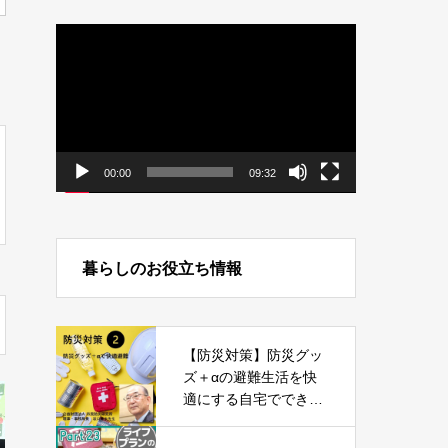
動
画
プ
レ
ー
ヤ
ー
00:00
09:32
暮らしのお役立ち情報
【防災対策】防災グッ
ズ＋αの避難生活を快
適にする自宅でできる
防災対策とは?-Part02-