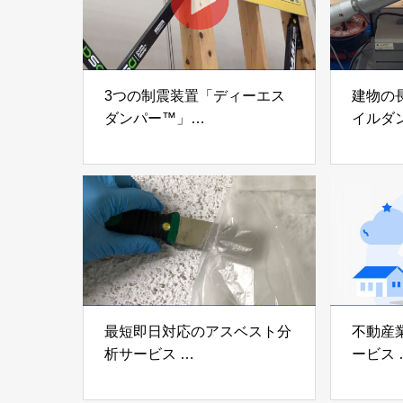
3つの制震装置「ディーエス
建物の
ダンパー™」
イルダ
「ミューダム®」「制震テー
木造住
プ®」
「evolt
アイディールブレーン株式会
株式会社e
社
最短即日対応のアスベスト分
不動産
析サービス
ービス
「アスベスト分析サービス」
「らく
株式会社べスター
らぶGR