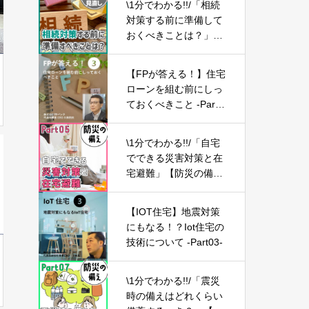
\1分でわかる!!/「相続
対策する前に準備して
おくべきことは？」
【ライフプランの見直
し23】
【FPが答える！】住宅
ローンを組む前にしっ
ておくべきこと -Part0
3-
\1分でわかる!!/「自宅
でできる災害対策と在
宅避難」【防災の備え
⑤】
【IOT住宅】地震対策
にもなる！？Iot住宅の
技術について -Part03-
\1分でわかる!!/「震災
時の備えはどれくらい