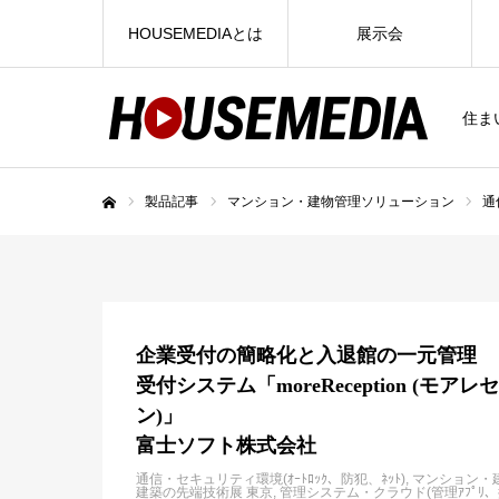
HOUSEMEDIAとは
展示会
住ま
製品記事
マンション・建物管理ソリューション
通
ホーム
企業受付の簡略化と入退館の一元管理
受付システム「moreReception (モア
ン)」
富士ソフト株式会社
通信・セキュリティ環境(ｵｰﾄﾛｯｸ、防犯、ﾈｯﾄ)
マンション・
建築の先端技術展 東京
管理システム・クラウド(管理ｱﾌﾟﾘ