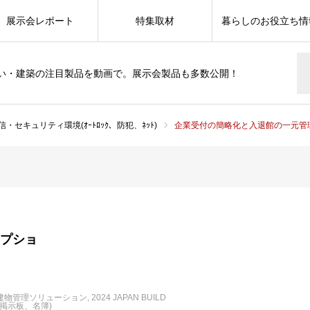
展示会レポート
特集取材
暮らしのお役立ち情
い・建築の注目製品を動画で。展示会製品も多数公開！
信・セキュリティ環境(ｵｰﾄﾛｯｸ、防犯、ﾈｯﾄ)
企業受付の簡略化と入退館の一元管理受付シス
レセプショ
建物管理ソリューション
2024 JAPAN BUILD
、掲示板、名簿)