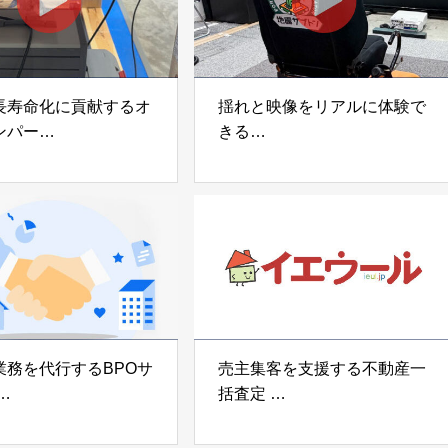
長寿命化に貢献するオ
揺れと映像をリアルに体験で
ンパー
きる
宅向け制振装置
可搬型地震動シミュレーター
z」
「地震ザブトン」
voltz
白山工業株式会社
業務を代行するBPOサ
売主集客を支援する不動産一
括査定
なげ」 株式会社いえ
「イエウール」 株式会社
OUP
Speee