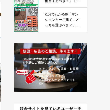
備蓄するべき？」【防
災の備え⑦】
\1分でわかる!!/「マン
ションと一戸建て、ど
っちを選ぶべき？」
【ライフプランの見直
し06】