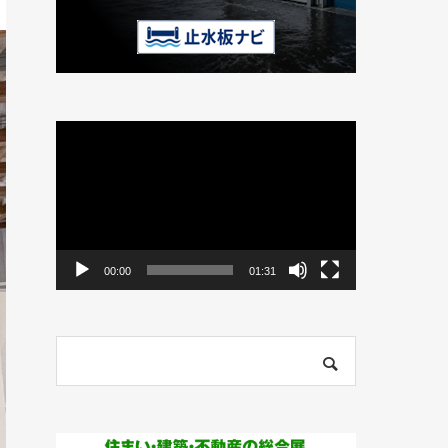
動
画
プ
レ
ー
ヤ
ー
00:00
01:31