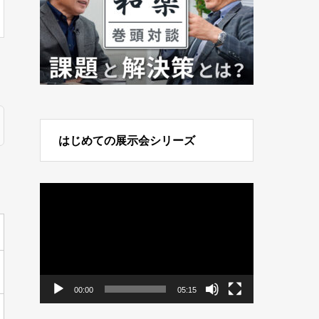
はじめての展示会シリーズ
動
画
プ
レ
ー
ヤ
ー
00:00
05:15