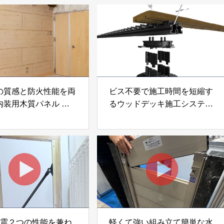
の質感と防火性能を両
ビス不要で施工時間を短縮す
内装用木質パネル
るウッドデッキ施工システム
i Moku Panel（ウキキ
「Gradシステム」 GRAD
ネル）」 合同会社サ
JAPAN
ック
制震２つの性能を兼ね
軽くて強い組み立て簡単な水