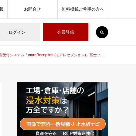
報
お問合せ
無料掲載ご希望の方へ
SEARCH
ログイン
会員登録
テム「moreReception (モアレセプション)」富士ソフト株式会社