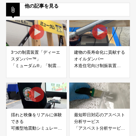
他の記事を見る
3つの制震装置「ディーエ
建物の長寿命化に貢献する
スダンパー™」
オイルダンパー
「ミューダム®」「制震テ
木造住宅向け制振装置
ープ®」
「evoltz」
アイディールブレーン株式
株式会社evoltz
会社
揺れと映像をリアルに体験
最短即日対応のアスベスト
できる
分析サービス
可搬型地震動シミュレータ
「アスベスト分析サービ
ー「地震ザブトン」
ス」 株式会社べスター