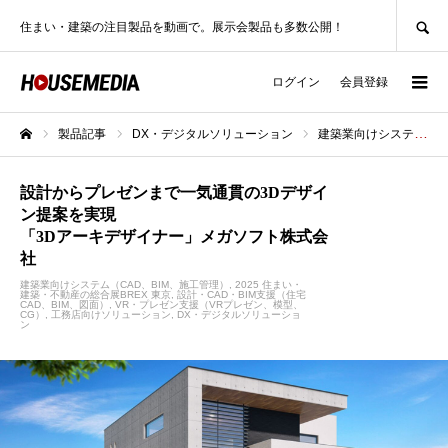
SEARCH
住まい・建築の注目製品を動画で。展示会製品も多数公開！
ログイン
会員登録
製品記事
DX・デジタルソリューション
建築業向けシステム（CAD、BIM、施工管理）
ホーム
設計からプレゼンまで一気通貫の3Dデザイ
ン提案を実現
「3Dアーキデザイナー」メガソフト株式会
社
建築業向けシステム（CAD、BIM、施工管理）
2025 住まい・
建築・不動産の総合展BREX 東京
設計・CAD・BIM支援（住宅
CAD、BIM、図面）
VR・プレゼン支援（VRプレゼン、模型、
CG）
工務店向けソリューション
DX・デジタルソリューショ
ン