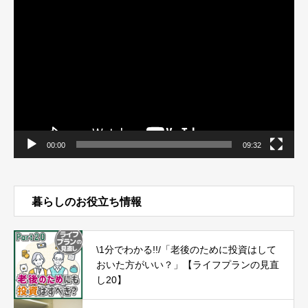
動
画
プ
レ
ー
ヤ
ー
00:00
09:32
暮らしのお役立ち情報
\1分でわかる!!/「老後のために投資はして
おいた方がいい？」【ライフプランの見直
し20】