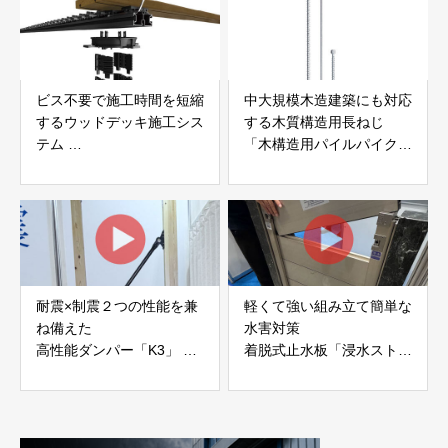
ビス不要で施工時間を短縮
中大規模木造建築にも対応
するウッドデッキ施工シス
する木質構造用長ねじ
テム
「木構造用パイルパイクビ
「Gradシステム」 GRAD
ス」 株式会社カナイ
JAPAN
耐震×制震２つの性能を兼
軽くて強い組み立て簡単な
ね備えた
水害対策
高性能ダンパー「K3」 富
着脱式止水板「浸水ストッ
士工業株式会社
パー」
富士工業株式会社