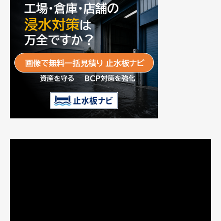
動
画
プ
レ
ー
ヤ
ー