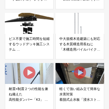
ク株式会社
キモクパネル）」 合同会
社サンパテック
ビス不要で施工時間を短縮
中大規模木造建築にも対応
するウッドデッキ施工シス
する木質構造用長ねじ
テム
「木構造用パイルパイクビ
「Gradシステム」 GRAD
ス」 株式会社カナイ
JAPAN
耐震×制震２つの性能を兼
軽くて強い組み立て簡単な
ね備えた
水害対策
高性能ダンパー「K3」 富
着脱式止水板「浸水ストッ
士工業株式会社
パー」