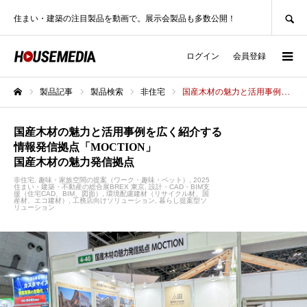
SEARCH
住まい・建築の注目製品を動画で。展示会製品も多数公開！
ログイン
会員登録
製品記事
製品検索
非住宅
国産木材の魅力と活用事例を広く紹介する情報発信拠点「MOCTION」国産木材の魅力発信拠点
ホーム
国産木材の魅力と活用事例を広く紹介する
情報発信拠点「MOCTION」
国産木材の魅力発信拠点
非住宅
趣味・家族空間の提案（ワーク・趣味・ペット）
2025
住まい・建築・不動産の総合展BREX 東京
設計・CAD・BIM支
援（住宅CAD、BIM、図面）
環境配慮建材（リサイクル材、国
産材、エコ建材）
工務店向けソリューション
暮らし提案型ソ
リューション