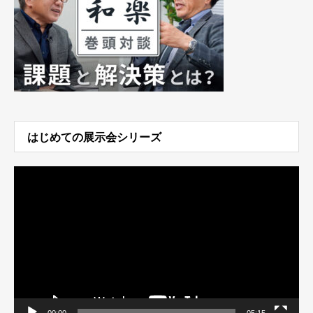
はじめての展示会シリーズ
動
画
プ
レ
ー
ヤ
ー