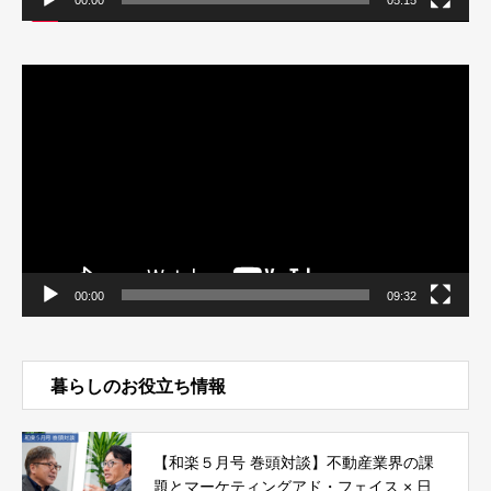
00:00
05:15
動
画
プ
レ
ー
ヤ
ー
00:00
09:32
暮らしのお役立ち情報
【和楽５月号 巻頭対談】不動産業界の課
題とマーケティングアド・フェイス × 日