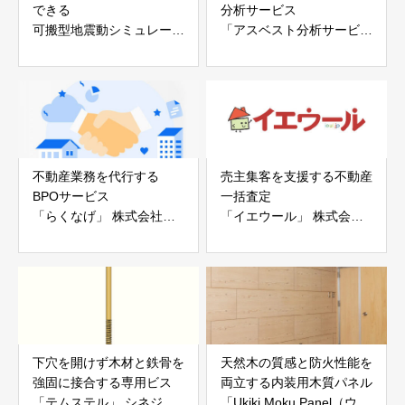
できる
分析サービス
可搬型地震動シミュレータ
「アスベスト分析サービ
ー「地震ザブトン」
ス」 株式会社べスター
白山工業株式会社
不動産業務を代行する
売主集客を支援する不動産
BPOサービス
一括査定
「らくなげ」 株式会社い
「イエウール」 株式会社
えらぶGROUP
Speee
下穴を開けず木材と鉄骨を
天然木の質感と防火性能を
強固に接合する専用ビス
両立する内装用木質パネル
「テムステル」 シネジッ
「Ukiki Moku Panel（ウキ