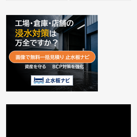
富士工業株式会社
動
画
プ
レ
ー
ヤ
ー