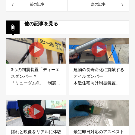
前の記事
次の記事
他の記事を見る
3つの制震装置「ディーエ
建物の長寿命化に貢献する
スダンパー™」
オイルダンパー
「ミューダム®」「制震テ
木造住宅向け制振装置
ープ®」
「evoltz」
アイディールブレーン株式
株式会社evoltz
会社
揺れと映像をリアルに体験
最短即日対応のアスベスト