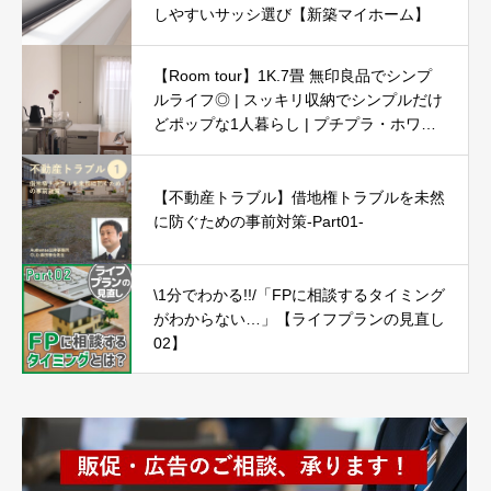
しやすいサッシ選び【新築マイホーム】
【Room tour】1K.7畳 無印良品でシンプ
ルライフ◎ | スッキリ収納でシンプルだけ
どポップな1人暮らし | プチプラ・ホワイ
ト・ナチュラル
【不動産トラブル】借地権トラブルを未然
に防ぐための事前対策-Part01-
\1分でわかる!!/「FPに相談するタイミング
がわからない…」【ライフプランの見直し
02】