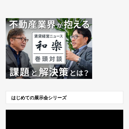
はじめての展示会シリーズ
動
画
プ
レ
ー