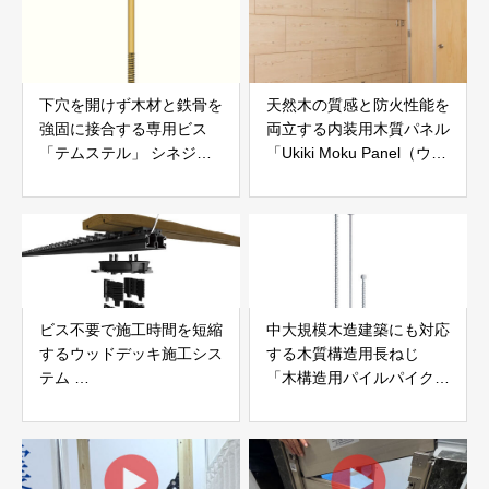
下穴を開けず木材と鉄骨を
天然木の質感と防火性能を
強固に接合する専用ビス
両立する内装用木質パネル
「テムステル」 シネジッ
「Ukiki Moku Panel（ウキ
ク株式会社
キモクパネル）」 合同会
社サンパテック
ビス不要で施工時間を短縮
中大規模木造建築にも対応
するウッドデッキ施工シス
する木質構造用長ねじ
テム
「木構造用パイルパイクビ
「Gradシステム」 GRAD
ス」 株式会社カナイ
JAPAN