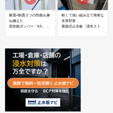
耐震×制震２つの性能を兼
軽くて強い組み立て簡単な
ね備えた
水害対策
高性能ダンパー「K3」 富
着脱式止水板「浸水ストッ
士工業株式会社
パー」
富士工業株式会社