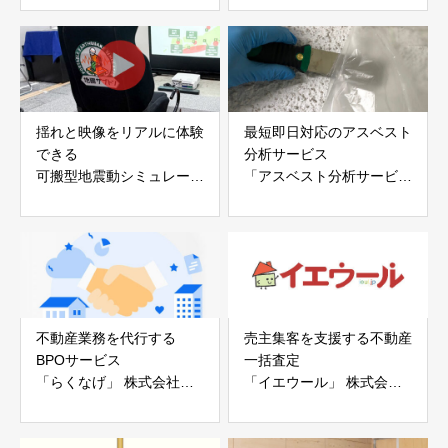
アイディールブレーン株式
株式会社evoltz
会社
揺れと映像をリアルに体験
最短即日対応のアスベスト
できる
分析サービス
可搬型地震動シミュレータ
「アスベスト分析サービ
ー「地震ザブトン」
ス」 株式会社べスター
白山工業株式会社
不動産業務を代行する
売主集客を支援する不動産
BPOサービス
一括査定
「らくなげ」 株式会社い
「イエウール」 株式会社
えらぶGROUP
Speee