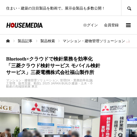
SEARCH
住まい・建築の注目製品を動画で。展示会製品も多数公開！
ログイン
会員登録
製品記事
製品検索
マンション・建物管理ソリューション
B
ホーム
Bluetooth×クラウドで検針業務を効率化
「三菱クラウド検針サービス モバイル検針
サービス」三菱電機株式会社福山製作所
マンション・建物管理ソリューション
管理DX・業務効率化(施
工管理、販売支援、勤怠)
2025 JAPAN BUILD 建築・土木・不
動産の先端技術展 東京