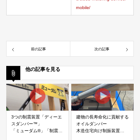
mobile/
前の記事
次の記事
他の記事を見る
3つの制震装置「ディーエ
建物の長寿命化に貢献する
スダンパー™」
オイルダンパー
「ミューダム®」「制震テ
木造住宅向け制振装置
ープ®」
「evoltz」