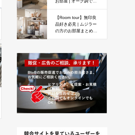
お部屋 | オーク調で統
一感・新築・LOWYA |
1LDK同棲カップル
【Room tour】無印良
品好き必見 | ムジラー
の方のお部屋まとめま
した | UR団地・一人暮
らし・無印良品の家