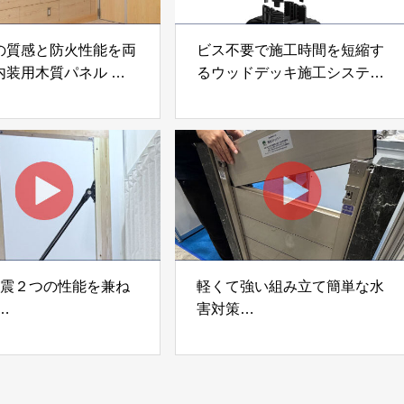
の質感と防火性能を両
ビス不要で施工時間を短縮す
内装用木質パネル
るウッドデッキ施工システム
i Moku Panel（ウキキ
「Gradシステム」 GRAD
ネル）」 合同会社サ
JAPAN
ック
制震２つの性能を兼ね
軽くて強い組み立て簡単な水
害対策
ダンパー「K3」 富士
着脱式止水板「浸水ストッパ
式会社
ー」
富士工業株式会社