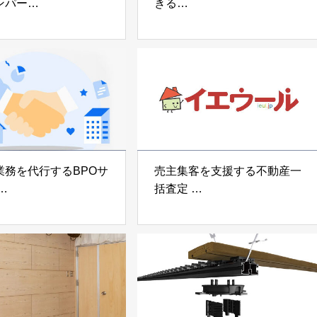
ンパー
きる
宅向け制振装置
可搬型地震動シミュレーター
z」
「地震ザブトン」
voltz
白山工業株式会社
業務を代行するBPOサ
売主集客を支援する不動産一
括査定
なげ」 株式会社いえ
「イエウール」 株式会社
OUP
Speee