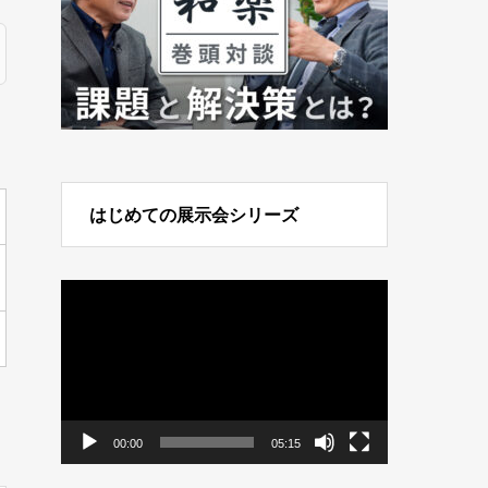
はじめての展示会シリーズ
動
画
プ
レ
ー
ヤ
ー
00:00
05:15