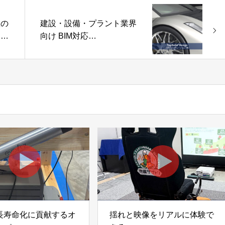
置の
建設・設備・プラント業界
ー
向け BIM対応
社こ
「TopSolid’Design」コダ
マコーポレーション株式会
社
長寿命化に貢献するオ
揺れと映像をリアルに体験で