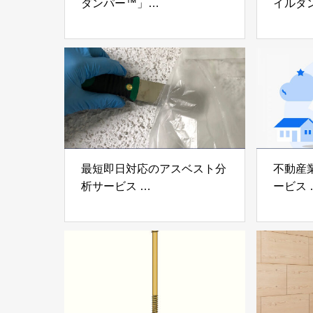
ダンパー™」
イルダ
「ミューダム®」「制震テー
木造住
プ®」
「evolt
アイディールブレーン株式会
株式会社e
社
最短即日対応のアスベスト分
不動産
析サービス
ービス
「アスベスト分析サービス」
「らく
株式会社べスター
らぶGR