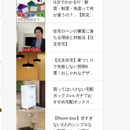
\1分でわかる!!/「耐
震・制震・免震って何
が違うの？」【防災の
備え⑥】
住宅ローンの審査に落
ちる理由と対処法【注
文住宅】
【注文住宅】家づくり
で失敗しない照明6
選！おしゃれなデザイ
ンで暮らしが豊かにな
る【新築一戸建て】
買ってはいけない宅配
ボックスv.s.ガチでお
すすめ宅配ボックス10
選【2023年最新版】
【Room tour】甘すぎ
ない2人のシンプルな