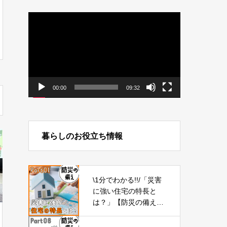
動
画
プ
レ
ー
ヤ
ー
00:00
09:32
暮らしのお役立ち情報
\1分でわかる!!/「災害
に強い住宅の特長と
は？」【防災の備え
①】