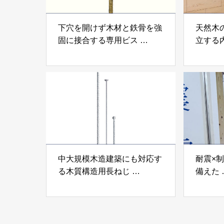
下穴を開けず木材と鉄骨を強
天然木
固に接合する専用ビス
立する
「テムステル」 シネジック
「Ukik
株式会社
モクパ
ンパテ
中大規模木造建築にも対応す
耐震×
る木質構造用長ねじ
備えた
「木構造用パイルパイクビ
高性能
ス」 株式会社カナイ
工業株