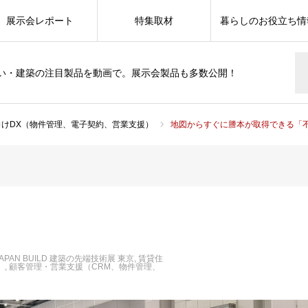
展示会レポート
特集取材
暮らしのお役立ち情
い・建築の注目製品を動画で。展示会製品も多数公開！
向けDX（物件管理、電子契約、営業支援）
地図からすぐに謄本が取得できる「
 JAPAN BUILD 建築の先端技術展 東京
賃貸住
）
顧客管理・営業支援（CRM、物件管理、