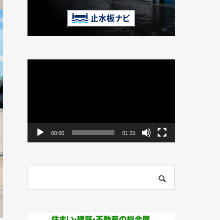
動
画
プ
レ
ー
ヤ
ー
00:00
01:31