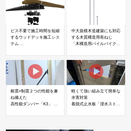
ビス不要で施工時間を短縮
中大規模木造建築にも対応
するウッドデッキ施工シス
する木質構造用長ねじ
テム
「木構造用パイルパイクビ
「Gradシステム」 GRAD
ス」 株式会社カナイ
JAPAN
耐震×制震２つの性能を兼
軽くて強い組み立て簡単な
ね備えた
水害対策
高性能ダンパー「K3」 富
着脱式止水板「浸水ストッ
士工業株式会社
パー」
富士工業株式会社