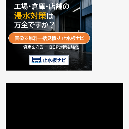
動
画
プ
レ
ー
ヤ
ー