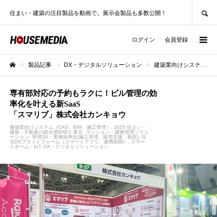
SEARCH
住まい・建築の注目製品を動画で。展示会製品も多数公開！
ログイン
会員登録
製品記事
DX・デジタルソリューション
建築業向けシステム（CAD、BIM、施工管理）
ホーム
専有部対応の予約もラクに！ビル管理の効
率化を叶える新SaaS
「スマリブ」株式会社カンキョウ
建築業向けシステム（CAD、BIM、施工管理）
2025 住まい・
建築・不動産の総合展BREX 東京
マンション・建物管理ソリュ
ーション
管理DX・業務効率化(施工管理、販売支援、勤怠)
住
宅DXプラットフォーム（スマートアプリ、連携制御）
スマー
トホーム・IoT
DX・デジタルソリューション