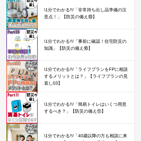
\1分でわかる!!/「非常持ち出し品準備の注
意点！」【防災の備え⑩】
\1分でわかる!!/「事前に確認！住宅防災の
知識」【防災の備え⑯】
\1分でわかる!!/「ライフプランをFPに相談
するメリットとは？」【ライフプランの見
直し03】
\1分でわかる!!/「簡易トイレはいくつ用意
するべき？」【防災の備え⑪】
\1分でわかる!!/「40歳以降の方も相談に来