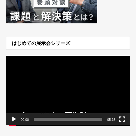
はじめての展示会シリーズ
動
画
プ
レ
ー
ヤ
ー
00:00
05:15