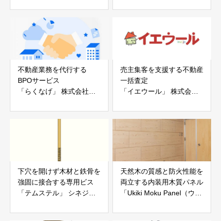
ー「地震ザブトン」
ス」 株式会社べスター
白山工業株式会社
不動産業務を代行する
売主集客を支援する不動産
BPOサービス
一括査定
「らくなげ」 株式会社い
「イエウール」 株式会社
えらぶGROUP
Speee
下穴を開けず木材と鉄骨を
天然木の質感と防火性能を
強固に接合する専用ビス
両立する内装用木質パネル
「テムステル」 シネジッ
「Ukiki Moku Panel（ウキ
ク株式会社
キモクパネル）」 合同会
社サンパテック