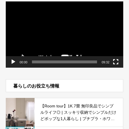
動
画
プ
レ
ー
ヤ
ー
00:00
09:32
暮らしのお役立ち情報
【Room tour】1K.7畳 無印良品でシンプ
ルライフ◎ | スッキリ収納でシンプルだけ
どポップな1人暮らし | プチプラ・ホワイ
ト・ナチュラル