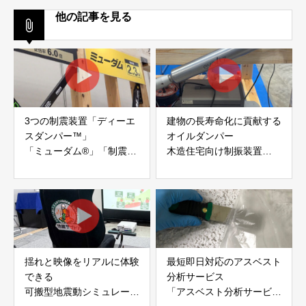
他の記事を見る
3つの制震装置「ディーエ
建物の長寿命化に貢献する
スダンパー™」
オイルダンパー
「ミューダム®」「制震テ
木造住宅向け制振装置
ープ®」
「evoltz」
アイディールブレーン株式
株式会社evoltz
会社
揺れと映像をリアルに体験
最短即日対応のアスベスト
できる
分析サービス
可搬型地震動シミュレータ
「アスベスト分析サービ