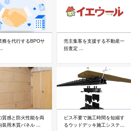
業務を代行するBPOサ
売主集客を支援する不動産一
括査定
なげ」 株式会社いえ
「イエウール」 株式会社
OUP
Speee
の質感と防火性能を両
ビス不要で施工時間を短縮す
内装用木質パネル
るウッドデッキ施工システム