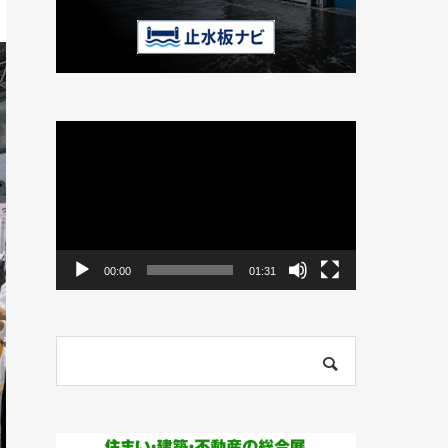
動
画
プ
レ
ー
ヤ
ー
00:00
01:31