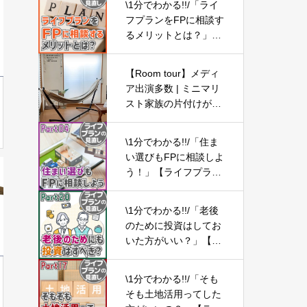
\1分でわかる!!/「ライ
フプランをFPに相談す
るメリットとは？」
【ライフプランの見直
し03】
【Room tour】メディ
ア出演多数 | ミニマリ
スト家族の片付けがし
やすいお部屋作り | 片
付けのプロの収納アイ
\1分でわかる!!/「住ま
ディア | 3LDK5人暮ら
い選びもFPに相談しよ
し
う！」【ライフプラン
の見直し04】
\1分でわかる!!/「老後
のために投資はしてお
いた方がいい？」【ラ
イフプランの見直し2
0】
\1分でわかる!!/「そも
そも土地活用ってした