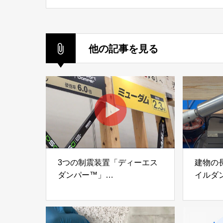
株式会社カンキョウ
他の記事を見る
3つの制震装置「ディーエス
建物の
ダンパー™」
イルダ
「ミューダム®」「制震テー
木造住
プ®」
「evolt
アイディールブレーン株式会
株式会社e