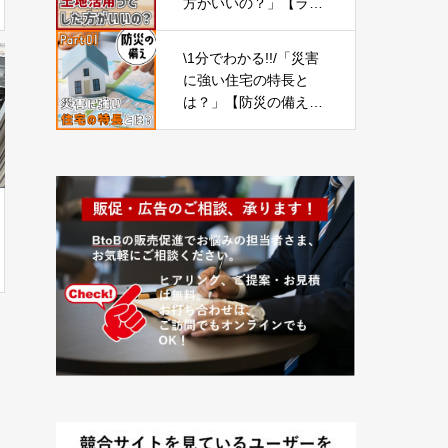
方がいいの？」【ライ
フプランの見直し17】
\1分でわかる!!/「災害
に強い住宅の特長と
は？」【防災の備え
①】