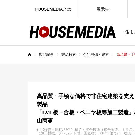
HOUSEMEDIAとは
展示会
住ま
製品記事
製品検索
住宅設備・建材
高品質・手
ホーム
高品質・手頃な価格で非住宅建築を支え
製品
「LVL板・合板・ベニヤ板等加工製造
山商事
住宅設備・建材
非住宅構造・接合技術（接合金物、トラス
（加工機械、プレカット機、国産材）
2025 住まい・建築