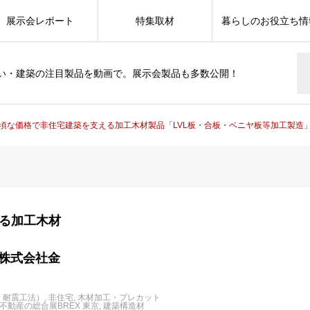
展示会レポート
特集取材
暮らしのお役立ち情
い・建築の注目製品を動画で。展示会製品も多数公開！
頃な価格で非住宅建築を支える加工木材製品「LVL板・合板・ベニヤ板等加工製造
る加工木材
」株式会社金
、耐震工法）
非住宅
木材加工・プレカット
・不動産の総合展BREX 東京
建築構造材