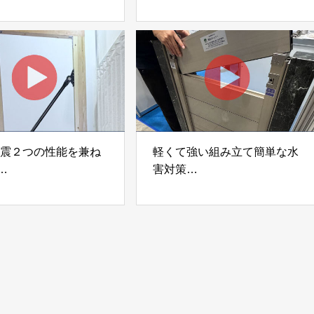
i Moku Panel（ウキキ
「Gradシステム」 GRAD
ネル）」 合同会社サ
JAPAN
ック
制震２つの性能を兼ね
軽くて強い組み立て簡単な水
害対策
ダンパー「K3」 富士
着脱式止水板「浸水ストッパ
式会社
ー」
富士工業株式会社