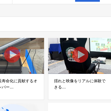
ド
長寿命化に貢献するオ
揺れと映像をリアルに体験で
ンパー
きる
宅向け制振装置
可搬型地震動シミュレーター
z」
「地震ザブトン」
voltz
白山工業株式会社