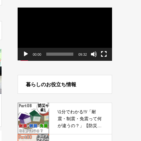
動
画
プ
レ
ー
ヤ
ー
00:00
09:32
暮らしのお役立ち情報
\1分でわかる!!/「耐
震・制震・免震って何
が違うの？」【防災の
備え⑥】