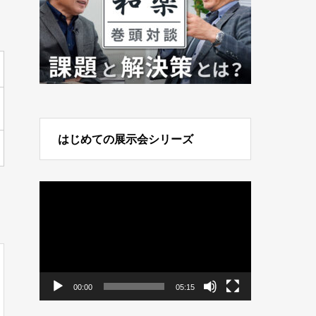
はじめての展示会シリーズ
動
画
プ
レ
ー
ヤ
ー
00:00
05:15