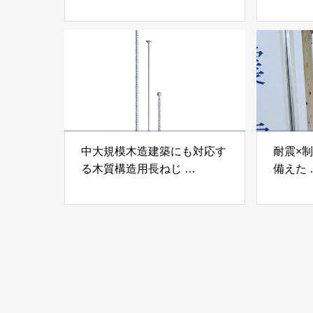
「テムステル」 シネジック
「Ukik
株式会社
モクパ
ンパテ
中大規模木造建築にも対応す
耐震×
る木質構造用長ねじ
備えた
「木構造用パイルパイクビ
高性能
ス」 株式会社カナイ
工業株