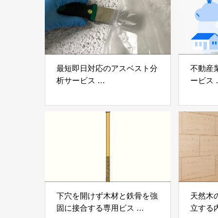
社
最短即日対応のアスベスト分
不動産
析サービス
ービス
「アスベスト分析サービス」
「らく
株式会社べスター
らぶGR
下穴を開けず木材と鉄骨を強
天然木
固に接合する専用ビス
立する