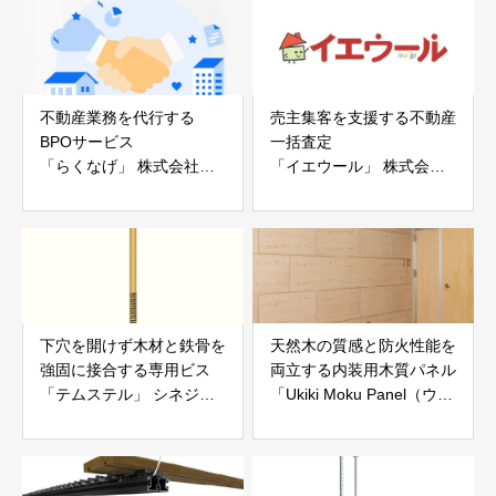
不動産業務を代行する
売主集客を支援する不動産
BPOサービス
一括査定
「らくなげ」 株式会社い
「イエウール」 株式会社
えらぶGROUP
Speee
下穴を開けず木材と鉄骨を
天然木の質感と防火性能を
強固に接合する専用ビス
両立する内装用木質パネル
「テムステル」 シネジッ
「Ukiki Moku Panel（ウキ
ク株式会社
キモクパネル）」 合同会
社サンパテック