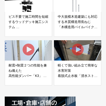
ビス不要で施工時間を短縮
中大規模木造建築にも対応
するウッドデッキ施工シス
する木質構造用長ねじ
テム
「木構造用パイルパイクビ
「Gradシステム」 GRAD
ス」 株式会社カナイ
JAPAN
耐震×制震２つの性能を兼
軽くて強い組み立て簡単な
ね備えた
水害対策
高性能ダンパー「K3」 富
着脱式止水板「浸水ストッ
士工業株式会社
パー」
富士工業株式会社