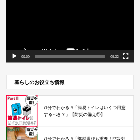
プ
レ
ー
ヤ
ー
00:00
09:32
暮らしのお役立ち情報
\1分でわかる!!/「簡易トイレはいくつ用意
するべき？」【防災の備え⑪】
\1分でわかる!!/「部材選びも重要！防災効