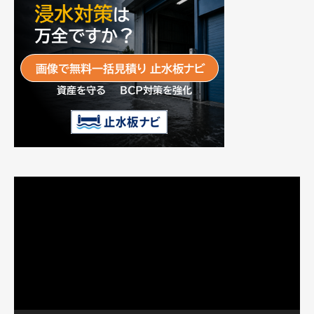
動
画
プ
レ
ー
ヤ
ー