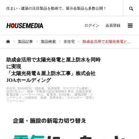
SEARCH
住まい・建築の注目製品を動画で。展示会製品も多数公開！
ログイン
会員登録
製品記事
製品検索
非住宅
助成金活用で太陽光発電と屋上防水を同時に実現「太陽光発電＆屋上防水工事」株式会社JOAホールディング
ホーム
助成金活用で太陽光発電と屋上防水を同時
に実現
「太陽光発電＆屋上防水工事」株式会社
JOAホールディング
非住宅
SDGs対応（脱炭素、資源循環、サステナブル建材）
2025 住まい・建築・不動産の総合展BREX 東京
太陽光発電・
蓄電設備（ソーラーパネル、蓄電池、EV設備）
建物診断・メ
ンテナンス（点検技術、改修、長寿命化）
エネルギー・環境ソ
リューション