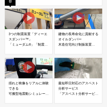
3つの制震装置「ディーエ
建物の長寿命化に貢献する
スダンパー™」
オイルダンパー
「ミューダム®」「制震テ
木造住宅向け制振装置
ープ®」
「evoltz」
アイディールブレーン株式
株式会社evoltz
会社
揺れと映像をリアルに体験
最短即日対応のアスベスト
できる
分析サービス
可搬型地震動シミュレータ
「アスベスト分析サービ
ー「地震ザブトン」
ス」 株式会社べスター
白山工業株式会社