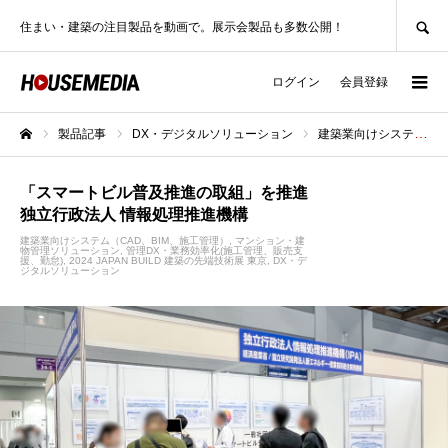
SEARCH
住まい・建築の注目製品を動画で。展示会製品も多数公開！
ログイン
会員登録
製品記事
DX・デジタルソリューション
建築業向けシステム（CAD、BIM、施工管理）
ホーム
「スマートビル普及推進の取組」を推進
独立行政法人 情報処理推進機構
建築業向けシステム（CAD、BIM、施工管理）
マンション・建
物管理ソリューション
管理DX・業務効率化(施工管理、販売支
援、勤怠)
2024 JAPAN BUILD 建築の先端技術展 東京
DX・デ
ジタルソリューション