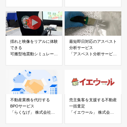
ープ®」
「evoltz」
アイディールブレーン株式
株式会社evoltz
会社
揺れと映像をリアルに体験
最短即日対応のアスベスト
できる
分析サービス
可搬型地震動シミュレータ
「アスベスト分析サービ
ー「地震ザブトン」
ス」 株式会社べスター
白山工業株式会社
不動産業務を代行する
売主集客を支援する不動産
BPOサービス
一括査定
「らくなげ」 株式会社い
「イエウール」 株式会社
えらぶGROUP
Speee