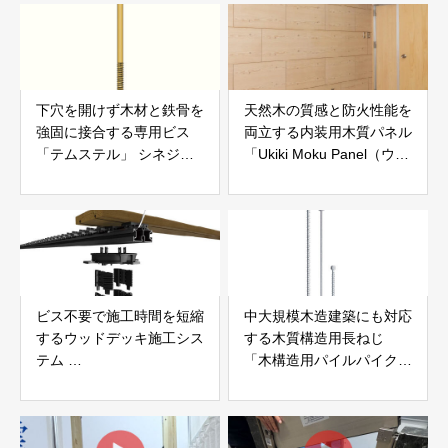
下穴を開けず木材と鉄骨を
天然木の質感と防火性能を
強固に接合する専用ビス
両立する内装用木質パネル
「テムステル」 シネジッ
「Ukiki Moku Panel（ウキ
ク株式会社
キモクパネル）」 合同会
社サンパテック
ビス不要で施工時間を短縮
中大規模木造建築にも対応
するウッドデッキ施工シス
する木質構造用長ねじ
テム
「木構造用パイルパイクビ
「Gradシステム」 GRAD
ス」 株式会社カナイ
JAPAN