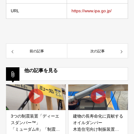
URL
https://www.ipa.go.jp/
前の記事
次の記事
他の記事を見る
3つの制震装置「ディーエ
建物の長寿命化に貢献する
スダンパー™」
オイルダンパー
「ミューダム®」「制震テ
木造住宅向け制振装置