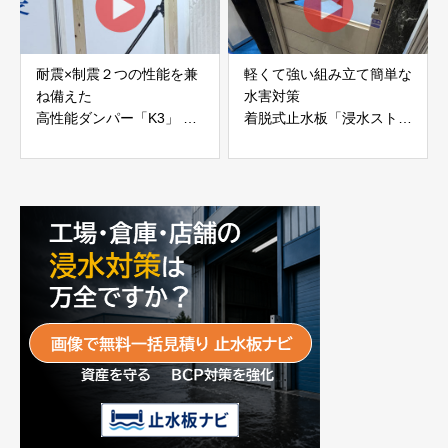
耐震×制震２つの性能を兼
軽くて強い組み立て簡単な
ね備えた
水害対策
高性能ダンパー「K3」 富
着脱式止水板「浸水ストッ
士工業株式会社
パー」
富士工業株式会社