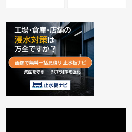
士工業株式会社
パー」
富士工業株式会社
動
画
プ
レ
ー
ヤ