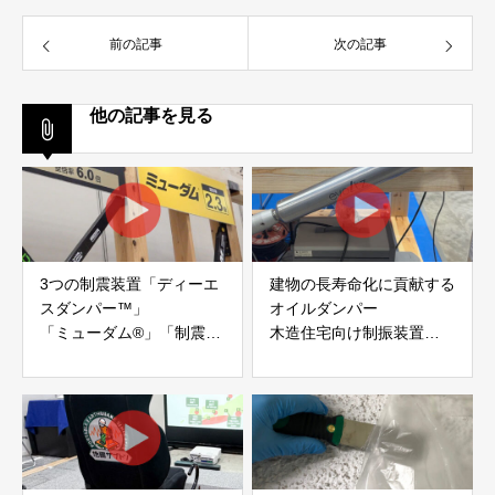
前の記事
次の記事
他の記事を見る
3つの制震装置「ディーエ
建物の長寿命化に貢献する
スダンパー™」
オイルダンパー
「ミューダム®」「制震テ
木造住宅向け制振装置
ープ®」
「evoltz」
アイディールブレーン株式
株式会社evoltz
会社