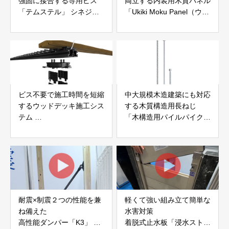
強固に接合する専用ビス
両立する内装用木質パネル
「テムステル」 シネジッ
「Ukiki Moku Panel（ウキ
ク株式会社
キモクパネル）」 合同会
社サンパテック
ビス不要で施工時間を短縮
中大規模木造建築にも対応
するウッドデッキ施工シス
する木質構造用長ねじ
テム
「木構造用パイルパイクビ
「Gradシステム」 GRAD
ス」 株式会社カナイ
JAPAN
耐震×制震２つの性能を兼
軽くて強い組み立て簡単な
ね備えた
水害対策
高性能ダンパー「K3」 富
着脱式止水板「浸水ストッ