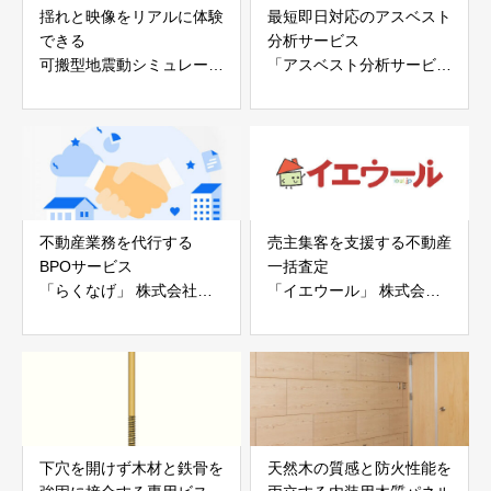
揺れと映像をリアルに体験
最短即日対応のアスベスト
できる
分析サービス
可搬型地震動シミュレータ
「アスベスト分析サービ
ー「地震ザブトン」
ス」 株式会社べスター
白山工業株式会社
不動産業務を代行する
売主集客を支援する不動産
BPOサービス
一括査定
「らくなげ」 株式会社い
「イエウール」 株式会社
えらぶGROUP
Speee
下穴を開けず木材と鉄骨を
天然木の質感と防火性能を