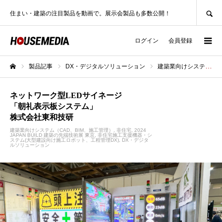
SEARCH
住まい・建築の注目製品を動画で。展示会製品も多数公開！
ログイン
会員登録
製品記事
DX・デジタルソリューション
建築業向けシステム（CAD、BIM、施工管理）
ホーム
ネットワーク型LEDサイネージ
「朝礼表示板システム」
株式会社東和技研
建築業向けシステム（CAD、BIM、施工管理）
非住宅
2024
JAPAN BUILD 建築の先端技術展 東京
非住宅施工支援機器・シ
ステム(大型建設向け施工ロボット、工程管理DX)
DX・デジタ
ルソリューション