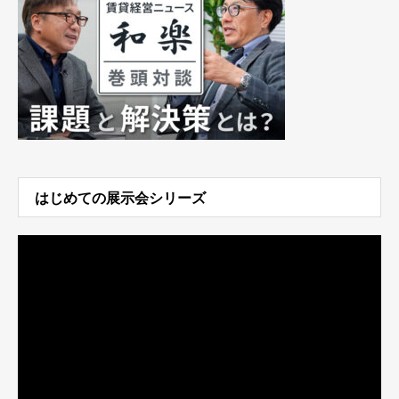
はじめての展示会シリーズ
動
画
プ
レ
ー
ヤ
ー