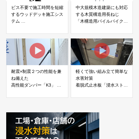
ビス不要で施工時間を短縮
中大規模木造建築にも対応
するウッドデッキ施工シス
する木質構造用長ねじ
テム
「木構造用パイルパイクビ
「Gradシステム」 GRAD
ス」 株式会社カナイ
JAPAN
耐震×制震２つの性能を兼
軽くて強い組み立て簡単な
ね備えた
水害対策
高性能ダンパー「K3」 富
着脱式止水板「浸水ストッ
士工業株式会社
パー」
富士工業株式会社