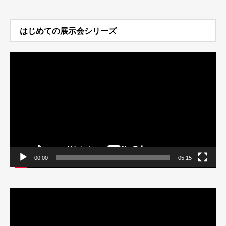
はじめての展示会シリーズ
動
画
プ
レ
ー
ヤ
ー
00:00
05:15
動
画
プ
レ
ー