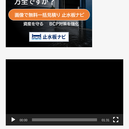
動
画
プ
レ
ー
ヤ
ー
00:00
01:31