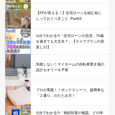
【FPが答える！】住宅ローンを組む前に
しっておくべきこと -Part03-
\1分でわかる!!/「住宅ローンの完済、70歳
を過ぎても大丈夫？」【ライフプランの見
直し11】
失敗しない！マイホームの自転車置き場の
設計セオリー＆予算
プロが実践！！ボックスシーツ、超簡単な
「２通り」のたたみ方！
\1分でわかる!!/「相続対策の相談、どの年