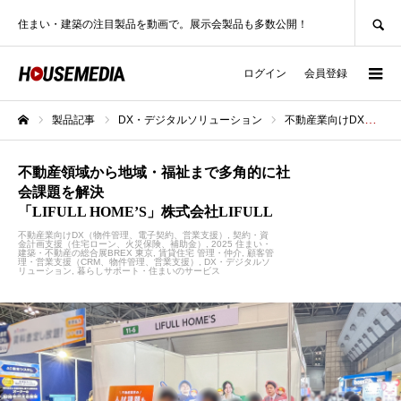
SEARCH
住まい・建築の注目製品を動画で。展示会製品も多数公開！
ログイン
会員登録
製品記事
DX・デジタルソリューション
不動産業向けDX（物件管理、電子契約、営業支援）
ホーム
不動産領域から地域・福祉まで多角的に社
会課題を解決
「LIFULL HOME’S」株式会社LIFULL
不動産業向けDX（物件管理、電子契約、営業支援）
契約・資
金計画支援（住宅ローン、火災保険、補助金）
2025 住まい・
建築・不動産の総合展BREX 東京
賃貸住宅 管理・仲介
顧客管
理・営業支援（CRM、物件管理、営業支援）
DX・デジタルソ
リューション
暮らしサポート・住まいのサービス