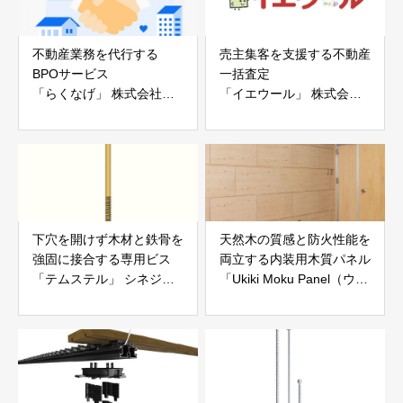
不動産業務を代行する
売主集客を支援する不動産
BPOサービス
一括査定
「らくなげ」 株式会社い
「イエウール」 株式会社
えらぶGROUP
Speee
下穴を開けず木材と鉄骨を
天然木の質感と防火性能を
強固に接合する専用ビス
両立する内装用木質パネル
「テムステル」 シネジッ
「Ukiki Moku Panel（ウキ
ク株式会社
キモクパネル）」 合同会
社サンパテック