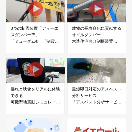
3つの制震装置「ディーエ
建物の長寿命化に貢献する
スダンパー™」
オイルダンパー
「ミューダム®」「制震テ
木造住宅向け制振装置
ープ®」
「evoltz」
アイディールブレーン株式
株式会社evoltz
会社
揺れと映像をリアルに体験
最短即日対応のアスベスト
できる
分析サービス
可搬型地震動シミュレータ
「アスベスト分析サービ
ー「地震ザブトン」
ス」 株式会社べスター
白山工業株式会社