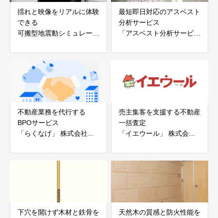
揺れと映像をリアルに体験
最短即日対応のアスベスト
できる
分析サービス
可搬型地震動シミュレータ
「アスベスト分析サービ
ー「地震ザブトン」
ス」 株式会社べスター
白山工業株式会社
不動産業務を代行する
売主集客を支援する不動産
BPOサービス
一括査定
「らくなげ」 株式会社い
「イエウール」 株式会社
えらぶGROUP
Speee
下穴を開けず木材と鉄骨を
天然木の質感と防火性能を