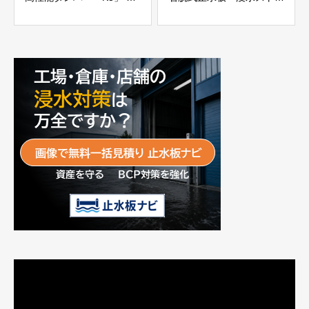
士工業株式会社
パー」
富士工業株式会社
動
画
プ
レ
ー