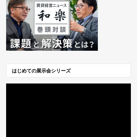
はじめての展示会シリーズ
動
画
プ
レ
ー
ヤ
ー