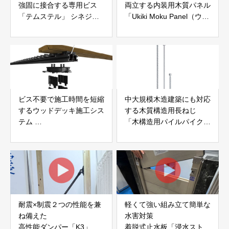
強固に接合する専用ビス
両立する内装用木質パネル
「テムステル」 シネジッ
「Ukiki Moku Panel（ウキ
ク株式会社
キモクパネル）」 合同会
社サンパテック
ビス不要で施工時間を短縮
中大規模木造建築にも対応
するウッドデッキ施工シス
する木質構造用長ねじ
テム
「木構造用パイルパイクビ
「Gradシステム」 GRAD
ス」 株式会社カナイ
JAPAN
耐震×制震２つの性能を兼
軽くて強い組み立て簡単な
ね備えた
水害対策
高性能ダンパー「K3」 富
着脱式止水板「浸水ストッ