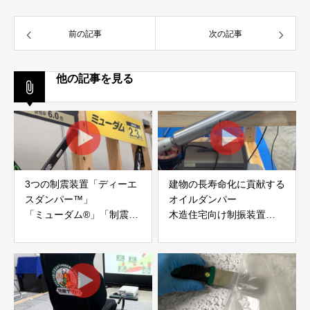
前の記事
次の記事
他の記事を見る
3つの制震装置「ディーエ
建物の長寿命化に貢献する
スダンパー™」
オイルダンパー
「ミューダム®」「制震テ
木造住宅向け制振装置
ープ®」
「evoltz」
アイディールブレーン株式
株式会社evoltz
会社