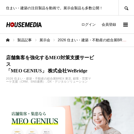
SEARCH
住まい・建築の注目製品を動画で。展示会製品も多数公開！
ログイン
会員登録
製品記事
展示会
2026 住まい・建築・不動産の総合展BREX 東京
ホーム
店舗集客を強化するMEO対策支援サービ
ス
「MEO GENIUS」 株式会社WeBridge
2026 住まい・建築・不動産の総合展BREX 東京
顧客・営業マ
ーケ支援（CRM、SNS連携）
DX・デジタルソリューション