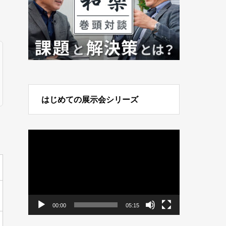
はじめての展示会シリーズ
動
画
プ
レ
ー
ヤ
ー
00:00
05:15