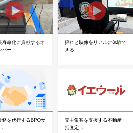
長寿命化に貢献するオ
揺れと映像をリアルに体験で
ンパー
きる
宅向け制振装置
可搬型地震動シミュレーター
z」
「地震ザブトン」
voltz
白山工業株式会社
業務を代行するBPOサ
売主集客を支援する不動産一
括査定