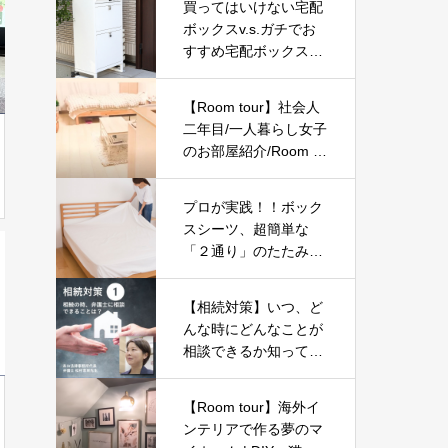
買ってはいけない宅配
ボックスv.s.ガチでお
すすめ宅配ボックス10
選【2023年最新版】
【Room tour】社会人
二年目/一人暮らし女子
のお部屋紹介/Room to
ur for Japanese girls
プロが実践！！ボック
スシーツ、超簡単な
「２通り」のたたみ
方！
【相続対策】いつ、ど
んな時にどんなことが
相談できるか知ってお
こう-Part01-
【Room tour】海外イ
ンテリアで作る夢のマ