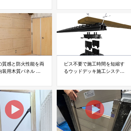
なげ」 株式会社いえ
「イエウール」 株式会社
OUP
Speee
の質感と防火性能を両
ビス不要で施工時間を短縮す
内装用木質パネル
るウッドデッキ施工システム
i Moku Panel（ウキキ
「Gradシステム」 GRAD
ネル）」 合同会社サ
JAPAN
ック