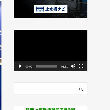
動
画
プ
レ
ー
ヤ
ー
00:00
01:31