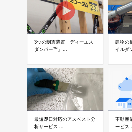
3つの制震装置「ディーエス
建物の
ダンパー™」
イルダ
「ミューダム®」「制震テー
木造住
プ®」
「evolt
アイディールブレーン株式会
株式会社e
社
最短即日対応のアスベスト分
不動産
析サービス
ービス