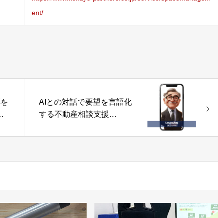
ent/
応を
AIとの対話で要望を言語化
フ
する不動産相談支援
ラ
AI「Tasogare」株式会社
Buycull