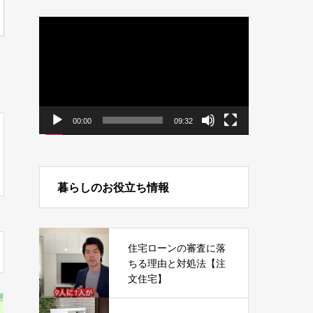
動
画
プ
レ
ー
ヤ
ー
00:00
09:32
暮らしのお役立ち情報
住宅ローンの審査に落
ちる理由と対処法【注
文住宅】