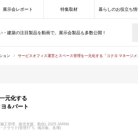
展示会レポート
特集取材
暮らしのお役立ち情
い・建築の注目製品を動画で。展示会製品も多数公開！
ション
サービスオフィス運営とスペース管理を一元化する「コクヨ マネージ
一元化する
クヨ＆パート
(施工管理、販売支援、勤怠)
2025 JAPAN
クラウド(管理ｱﾌﾟﾘ、掲示板、名簿)