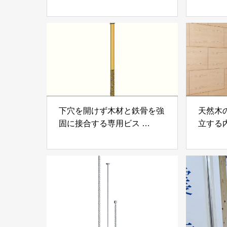
「アスベスト分析サービス」
「らく
株式会社べスター
らぶGR
下穴を開けず木材と鉄骨を強
天然木
固に接合する専用ビス
立する
「テムステル」 シネジック
「Ukik
株式会社
モクパ
ンパテ