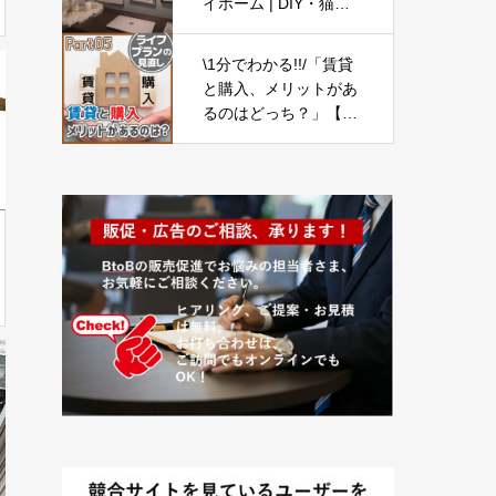
イホーム | DIY・猫と
暮らす | 同い年夫婦の
4人と1匹
\1分でわかる!!/「賃貸
と購入、メリットがあ
るのはどっち？」【ラ
イフプランの見直し0
5】