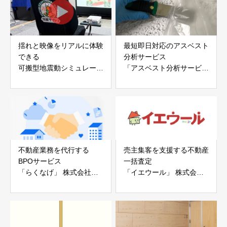
揺れと映像をリアルに体験
最短即日対応のアスベスト
できる
分析サービス
可搬型地震動シミュレータ
「アスベスト分析サービ
ー「地震ザブトン」
ス」 株式会社べスター
白山工業株式会社
不動産業務を代行する
売主集客を支援する不動産
BPOサービス
一括査定
「らくなげ」 株式会社い
「イエウール」 株式会社
えらぶGROUP
Speee