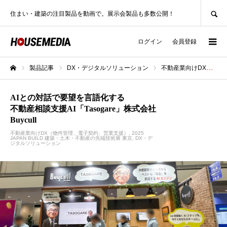
SEARCH
住まい・建築の注目製品を動画で。展示会製品も多数公開！
ログイン
会員登録
製品記事
DX・デジタルソリューション
不動産業向けDX（物件管理、電子契約、営業支援）
ホーム
AIとの対話で要望を言語化する
不動産相談支援AI「Tasogare」株式会社
Buycull
不動産業向けDX（物件管理、電子契約、営業支援）
2025
JAPAN BUILD 建築・土木・不動産の先端技術展 東京
DX・デ
ジタルソリューション