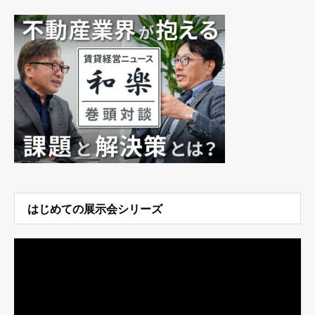
はじめての展示会シリーズ
動
画
プ
レ
ー
ヤ
ー