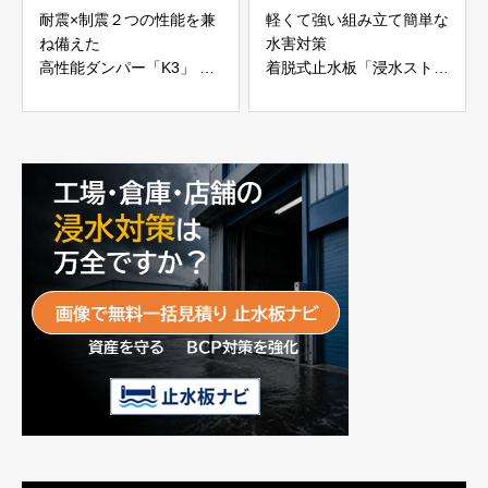
耐震×制震２つの性能を兼
軽くて強い組み立て簡単な
ね備えた
水害対策
高性能ダンパー「K3」 富
着脱式止水板「浸水ストッ
士工業株式会社
パー」
富士工業株式会社