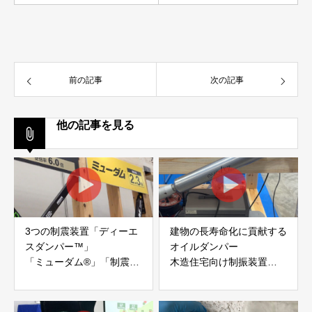
前の記事
次の記事
他の記事を見る
3つの制震装置「ディーエ
建物の長寿命化に貢献する
スダンパー™」
オイルダンパー
「ミューダム®」「制震テ
木造住宅向け制振装置
ープ®」
「evoltz」
アイディールブレーン株式
株式会社evoltz
会社