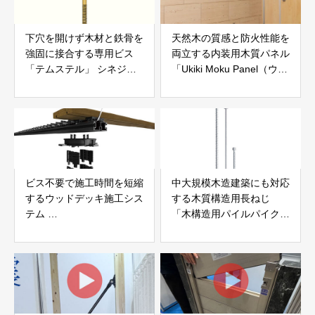
下穴を開けず木材と鉄骨を
天然木の質感と防火性能を
強固に接合する専用ビス
両立する内装用木質パネル
「テムステル」 シネジッ
「Ukiki Moku Panel（ウキ
ク株式会社
キモクパネル）」 合同会
社サンパテック
ビス不要で施工時間を短縮
中大規模木造建築にも対応
するウッドデッキ施工シス
する木質構造用長ねじ
テム
「木構造用パイルパイクビ
「Gradシステム」 GRAD
ス」 株式会社カナイ
JAPAN