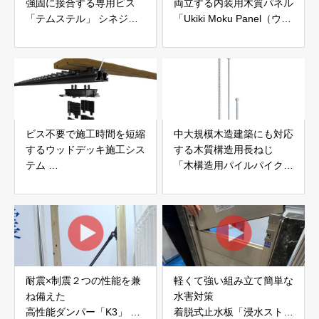
強固に接合する専用ビス
両立する内装用木質パネル
「テムステル」 シネジッ
「Ukiki Moku Panel（ウキ
ク株式会社
キモクパネル）」 合同会
社サンパテック
ビス不要で施工時間を短縮
中大規模木造建築にも対応
するウッドデッキ施工シス
する木質構造用長ねじ
テム
「木構造用パイルパイクビ
「Gradシステム」 GRAD
ス」 株式会社カナイ
JAPAN
耐震×制震２つの性能を兼
軽くて強い組み立て簡単な
ね備えた
水害対策
高性能ダンパー「K3」 富
着脱式止水板「浸水ストッ