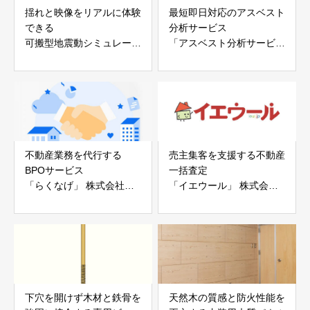
揺れと映像をリアルに体験
最短即日対応のアスベスト
できる
分析サービス
可搬型地震動シミュレータ
「アスベスト分析サービ
ー「地震ザブトン」
ス」 株式会社べスター
白山工業株式会社
不動産業務を代行する
売主集客を支援する不動産
BPOサービス
一括査定
「らくなげ」 株式会社い
「イエウール」 株式会社
えらぶGROUP
Speee
下穴を開けず木材と鉄骨を
天然木の質感と防火性能を