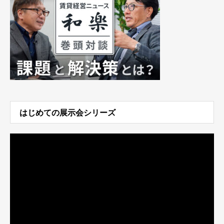
はじめての展示会シリーズ
動
画
プ
レ
ー
ヤ
ー