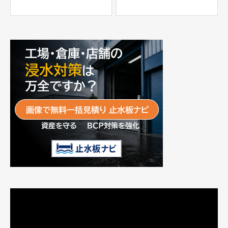
士工業株式会社
パー」
富士工業株式会社
動
画
プ
レ
ー
ヤ