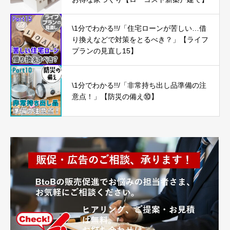
\1分でわかる!!/「住宅ローンが苦しい…借
り換えなどで対策をとるべき？」【ライフ
プランの見直し15】
\1分でわかる!!/「非常持ち出し品準備の注
意点！」【防災の備え⑩】