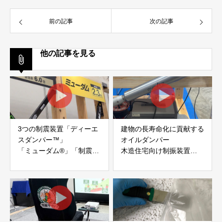
前の記事
次の記事
他の記事を見る
3つの制震装置「ディーエ
建物の長寿命化に貢献する
スダンパー™」
オイルダンパー
「ミューダム®」「制震テ
木造住宅向け制振装置
ープ®」
「evoltz」
アイディールブレーン株式
株式会社evoltz
会社