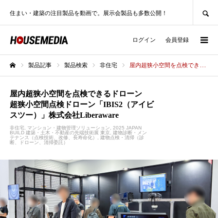
SEARCH
住まい・建築の注目製品を動画で。展示会製品も多数公開！
ログイン
会員登録
製品記事
製品検索
非住宅
屋内超狭小空間を点検できるドローン超狭小空間点検ドローン「IBIS2（アイビスツー）」株式会社Liberaware
ホーム
屋内超狭小空間を点検できるドローン
超狭小空間点検ドローン「IBIS2（アイビ
スツー）」株式会社Liberaware
非住宅
マンション・建物管理ソリューション
2025 JAPAN
BUILD 建築・土木・不動産の先端技術展 東京
建物診断・メン
テナンス（点検技術、改修、長寿命化）
建物点検・清掃（診
断、ドローン、清掃委託）