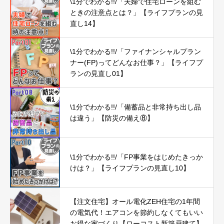
\1分でわかる!!/「夫婦で住宅ローンを組む
ときの注意点とは？」【ライフプランの見
直し14】
\1分でわかる!!/「ファイナンシャルプラン
ナー(FP)ってどんなお仕事？」【ライフプ
ランの見直し01】
\1分でわかる!!/「備蓄品と非常持ち出し品
は違う」【防災の備え⑧】
\1分でわかる!!/「FP事業をはじめたきっか
けは？」【ライフプランの見直し10】
【注文住宅】オール電化ZEH住宅の1年間
の電気代！エアコンを節約しなくてもいい
お得な家づくり【ローコスト新築戸建て】