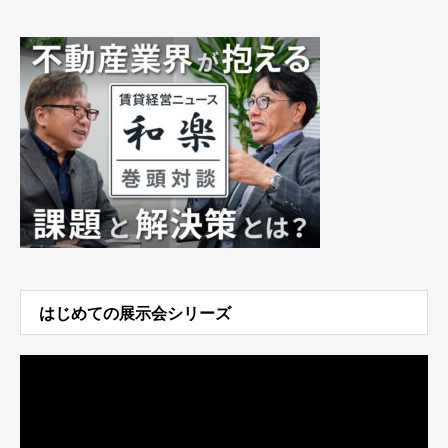
はじめての展示会シリーズ
動
画
プ
レ
ー
ヤ
ー