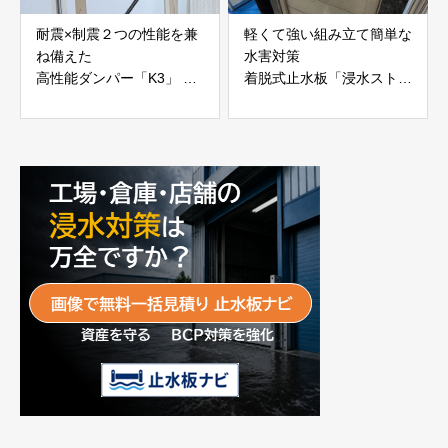
耐震×制震２つの性能を兼
軽くて強い組み立て簡単な
ね備えた
水害対策
高性能ダンパー「K3」 富
着脱式止水板「浸水ストッ
士工業株式会社
パー」
富士工業株式会社