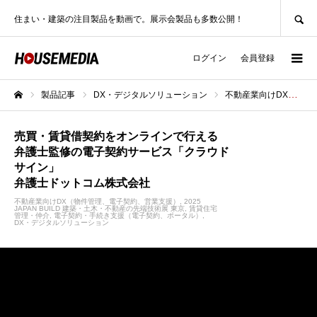
SEARCH
住まい・建築の注目製品を動画で。展示会製品も多数公開！
ログイン
会員登録
製品記事
DX・デジタルソリューション
不動産業向けDX（物件管理、電子契約、営業支援）
ホーム
売買・賃貸借契約をオンラインで行える
弁護士監修の電子契約サービス「クラウド
サイン」
弁護士ドットコム株式会社
不動産業向けDX（物件管理、電子契約、営業支援）
2025
JAPAN BUILD 建築・土木・不動産の先端技術展 東京
賃貸住宅
管理・仲介
電子契約・手続き支援（電子契約、ポータル）
DX・デジタルソリューション