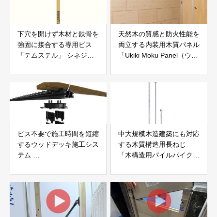
下穴を開けず木材と鉄骨を
天然木の質感と防火性能を
強固に接合する専用ビス
両立する内装用木質パネル
「テムステル」 シネジッ
「Ukiki Moku Panel（ウキ
ク株式会社
キモクパネル）」 合同会
社サンパテック
ビス不要で施工時間を短縮
中大規模木造建築にも対応
するウッドデッキ施工シス
する木質構造用長ねじ
テム
「木構造用パイルパイクビ
「Gradシステム」 GRAD
ス」 株式会社カナイ
JAPAN