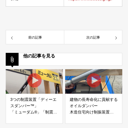
前の記事
次の記事
他の記事を見る
3つの制震装置「ディーエ
建物の長寿命化に貢献する
スダンパー™」
オイルダンパー
「ミューダム®」「制震テ
木造住宅向け制振装置
ープ®」
「evoltz」
アイディールブレーン株式
株式会社evoltz