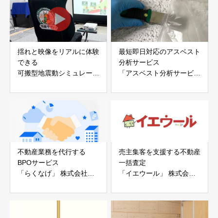
会社
揺れと映像をリアルに体験
最短即日対応のアスベスト
できる
分析サービス
可搬型地震動シミュレータ
「アスベスト分析サービ
ー「地震ザブトン」
ス」 株式会社べスター
白山工業株式会社
不動産業務を代行する
売主集客を支援する不動産
BPOサービス
一括査定
「らくなげ」 株式会社い
「イエウール」 株式会社
えらぶGROUP
Speee