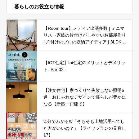
暮らしのお役立ち情報
【Room tour】メディア出演多数 | ミニマ
リスト家族の片付けがしやすいお部屋作り
| 片付けのプロの収納アイディア | 3LDK5
人暮らし
【IOT住宅】Iot住宅のメリットとデメリッ
ト -Part02-
【注文住宅】家づくりで失敗しない照明6
選！おしゃれなデザインで暮らしが豊かに
なる【新築一戸建て】
\1分でわかる!!/「そもそも土地活用ってし
た方がいいの？」【ライフプランの見直し
17】