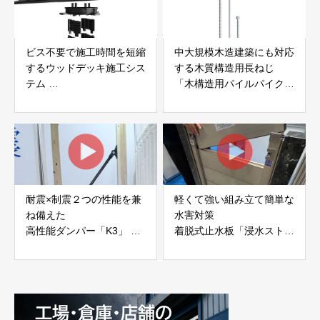
ビス不要で施工時間を短縮
中大規模木造建築にも対応
するウッドデッキ施工シス
する木質構造用長ねじ
テム
「木構造用パイルパイクビ
「Gradシステム」 GRAD
ス」 株式会社カナイ
JAPAN
耐震×制震２つの性能を兼
軽くて強い組み立て簡単な
ね備えた
水害対策
高性能ダンパー「K3」 富
着脱式止水板「浸水ストッ
士工業株式会社
パー」
富士工業株式会社