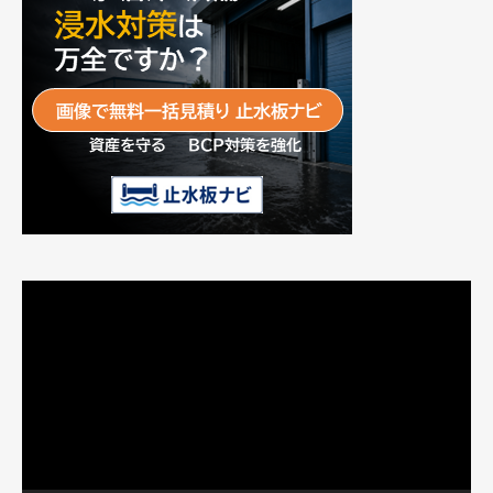
動
画
プ
レ
ー
ヤ
ー