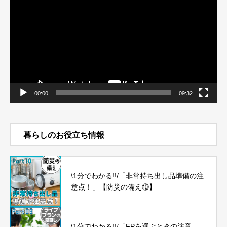
プ
レ
ー
ヤ
ー
00:00
09:32
暮らしのお役立ち情報
\1分でわかる!!/「非常持ち出し品準備の注
意点！」【防災の備え⑩】
\1分でわかる!!/「FPを選ぶときの注意