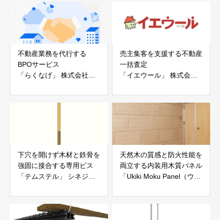
不動産業務を代行する
売主集客を支援する不動産
BPOサービス
一括査定
「らくなげ」 株式会社い
「イエウール」 株式会社
えらぶGROUP
Speee
下穴を開けず木材と鉄骨を
天然木の質感と防火性能を
強固に接合する専用ビス
両立する内装用木質パネル
「テムステル」 シネジッ
「Ukiki Moku Panel（ウキ
ク株式会社
キモクパネル）」 合同会
社サンパテック