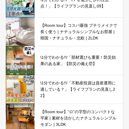
点！」【ライフプランの見直し09】
【Room tour】コスパ最強 プチリメイクで
長く使う | ナチュラルシンプルなお部屋 |
韓国・ナチュラル・北欧 | 2LDK
\1分でわかる!!/「部材選びも重要！防災効
果のある家」【防災の備え⑰】
\1分でわかる!!/「不動産投資は資産運用に
適している？」【ライフプランの見直し2
2】
【Room tour】“ロ”の字型のコンパクトな
平家 | 素材を活かしたナチュラルシンプル
モダン | 3LDK