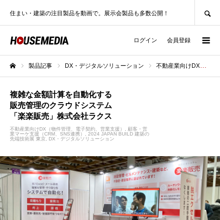
SEARCH
住まい・建築の注目製品を動画で。展示会製品も多数公開！
ログイン
会員登録
製品記事
DX・デジタルソリューション
不動産業向けDX（物件管理、電子契約、営業支援）
ホーム
複雑な金額計算を自動化する
販売管理のクラウドシステム
「楽楽販売」株式会社ラクス
不動産業向けDX（物件管理、電子契約、営業支援）
顧客・営
業マーケ支援（CRM、SNS連携）
2024 JAPAN BUILD 建築の
先端技術展 東京
DX・デジタルソリューション