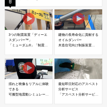
3つの制震装置「ディーエ
建物の長寿命化に貢献する
スダンパー™」
オイルダンパー
「ミューダム®」「制震テ
木造住宅向け制振装置
ープ®」
「evoltz」
アイディールブレーン株式
株式会社evoltz
会社
揺れと映像をリアルに体験
最短即日対応のアスベスト
できる
分析サービス
可搬型地震動シミュレータ
「アスベスト分析サービ
ー「地震ザブトン」
ス」 株式会社べスター
白山工業株式会社