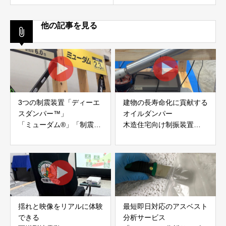
他の記事を見る
3つの制震装置「ディーエ
建物の長寿命化に貢献する
スダンパー™」
オイルダンパー
「ミューダム®」「制震テ
木造住宅向け制振装置
ープ®」
「evoltz」
アイディールブレーン株式
株式会社evoltz
会社
揺れと映像をリアルに体験
最短即日対応のアスベスト
できる
分析サービス