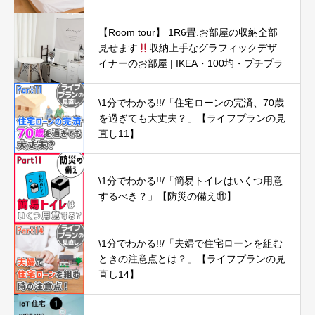
【Room tour】 1R6畳.お部屋の収納全部
見せます
収納上手なグラフィックデザ
イナーのお部屋 | IKEA・100均・プチプラ
\1分でわかる!!/「住宅ローンの完済、70歳
を過ぎても大丈夫？」【ライフプランの見
直し11】
\1分でわかる!!/「簡易トイレはいくつ用意
するべき？」【防災の備え⑪】
\1分でわかる!!/「夫婦で住宅ローンを組む
ときの注意点とは？」【ライフプランの見
直し14】