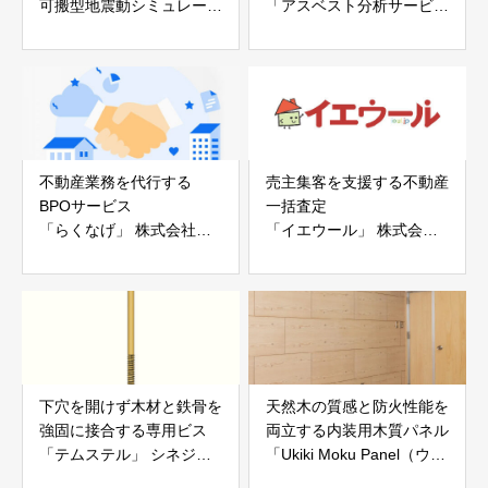
可搬型地震動シミュレータ
「アスベスト分析サービ
ー「地震ザブトン」
ス」 株式会社べスター
白山工業株式会社
不動産業務を代行する
売主集客を支援する不動産
BPOサービス
一括査定
「らくなげ」 株式会社い
「イエウール」 株式会社
えらぶGROUP
Speee
下穴を開けず木材と鉄骨を
天然木の質感と防火性能を
強固に接合する専用ビス
両立する内装用木質パネル
「テムステル」 シネジッ
「Ukiki Moku Panel（ウキ
ク株式会社
キモクパネル）」 合同会