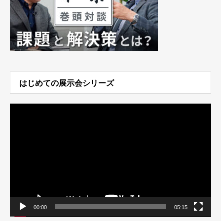
はじめての展示会シリーズ
動
画
プ
レ
ー
ヤ
ー
00:00
05:15