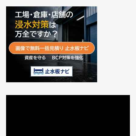
動
画
プ
レ
ー
ヤ
ー