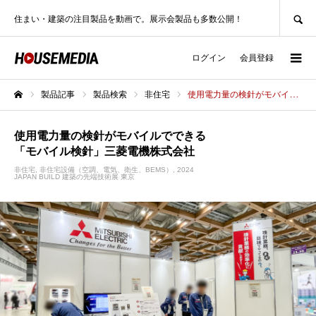
SEARCH
住まい・建築の注目製品を動画で。展示会製品も多数公開！
ログイン
会員登録
製品記事
製品検索
非住宅
使用電力量の検針がモバイルでできる「モバイル検針」三菱電機株式会社
ホーム
使用電力量の検針がモバイルでできる
「モバイル検針」三菱電機株式会社
非住宅
非住宅設備（空調、電気、衛生、BEMS）
2024
JAPAN BUILD 建築の先端技術展 東京