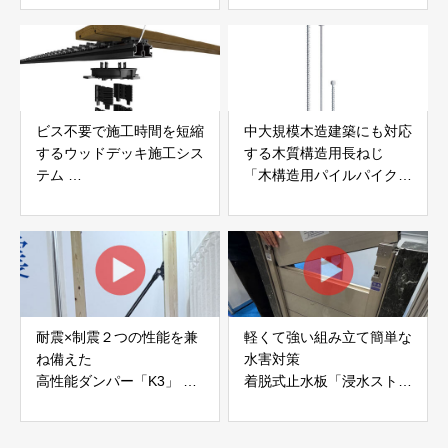
社サンパテック
ビス不要で施工時間を短縮
中大規模木造建築にも対応
するウッドデッキ施工シス
する木質構造用長ねじ
テム
「木構造用パイルパイクビ
「Gradシステム」 GRAD
ス」 株式会社カナイ
JAPAN
耐震×制震２つの性能を兼
軽くて強い組み立て簡単な
ね備えた
水害対策
高性能ダンパー「K3」 富
着脱式止水板「浸水ストッ
士工業株式会社
パー」
富士工業株式会社