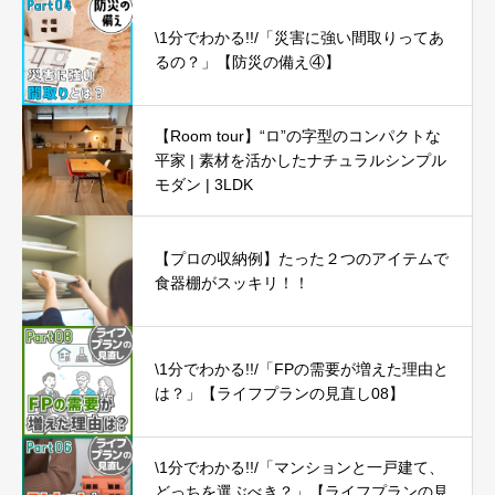
\1分でわかる!!/「災害に強い間取りってあ
るの？」【防災の備え④】
【Room tour】“ロ”の字型のコンパクトな
平家 | 素材を活かしたナチュラルシンプル
モダン | 3LDK
【プロの収納例】たった２つのアイテムで
食器棚がスッキリ！！
\1分でわかる!!/「FPの需要が増えた理由と
は？」【ライフプランの見直し08】
\1分でわかる!!/「マンションと一戸建て、
どっちを選ぶべき？」【ライフプランの見