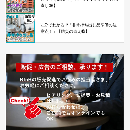
直し06】
\1分でわかる!!/「非常持ち出し品準備の注
意点！」【防災の備え⑩】