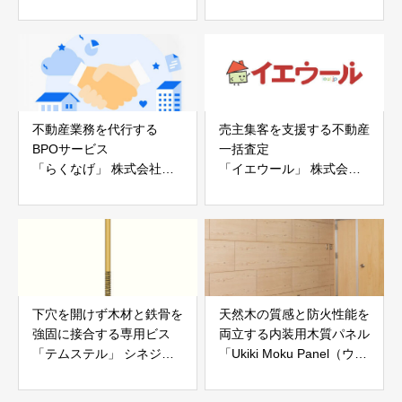
ー「地震ザブトン」
ス」 株式会社べスター
白山工業株式会社
不動産業務を代行する
売主集客を支援する不動産
BPOサービス
一括査定
「らくなげ」 株式会社い
「イエウール」 株式会社
えらぶGROUP
Speee
下穴を開けず木材と鉄骨を
天然木の質感と防火性能を
強固に接合する専用ビス
両立する内装用木質パネル
「テムステル」 シネジッ
「Ukiki Moku Panel（ウキ
ク株式会社
キモクパネル）」 合同会
社サンパテック