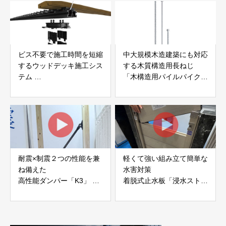
ビス不要で施工時間を短縮
中大規模木造建築にも対応
するウッドデッキ施工シス
する木質構造用長ねじ
テム
「木構造用パイルパイクビ
「Gradシステム」 GRAD
ス」 株式会社カナイ
JAPAN
耐震×制震２つの性能を兼
軽くて強い組み立て簡単な
ね備えた
水害対策
高性能ダンパー「K3」 富
着脱式止水板「浸水ストッ
士工業株式会社
パー」
富士工業株式会社