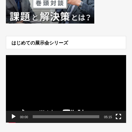
はじめての展示会シリーズ
動
画
プ
レ
ー
ヤ
ー
00:00
05:15