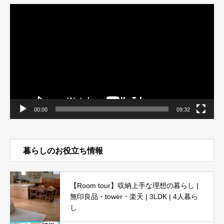
動
画
プ
レ
ー
ヤ
ー
00:00
09:32
暮らしのお役立ち情報
【Room tour】収納上手な理想の暮らし |
無印良品・tower・楽天 | 3LDK | 4人暮ら
し