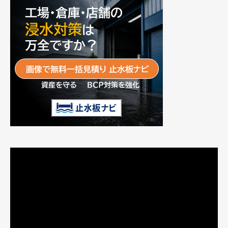
動
画
プ
レ
ー
ヤ
ー