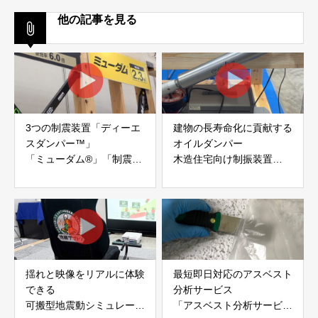
他の記事を見る
3つの制震装置「ディーエ
建物の長寿命化に貢献する
スダンパー™」
オイルダンパー
「ミューダム®」「制震テ
木造住宅向け制振装置
ープ®」
「evoltz」
アイディールブレーン株式
株式会社evoltz
会社
揺れと映像をリアルに体験
最短即日対応のアスベスト
できる
分析サービス
可搬型地震動シミュレータ
「アスベスト分析サービ