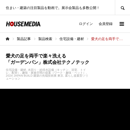
SEARCH
住まい・建築の注目製品を動画で。展示会製品も多数公開！
ログイン
会員登録
製品記事
製品検索
住宅設備・建材
愛犬の足を両手で楽々洗える「ガーデンパン」株式会社テクノテック
ホーム
愛犬の足を両手で楽々洗える
「ガーデンパン」株式会社テクノテック
住宅設備・建材
水回り・給排水設備（キッチン、浴室、トイ
レ、配管）
趣味・家族空間の提案（ワーク・趣味・ペット）
2024 JAPAN BUILD 建築の先端技術展 東京
暮らし提案型ソリ
ューション