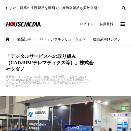
SEARCH
住まい・建築の注目製品を動画で。展示会製品も多数公開！
ログイン
会員登録
製品記事
DX・デジタルソリューション
建築業向けシステム（CAD、BIM、施工管理）
ホーム
「デジタルサービスへの取り組み
（CAD/BIM/テレマティクス等）」株式会
社タダノ
建築業向けシステム（CAD、BIM、施工管理）
非住宅
2024
JAPAN BUILD 建築の先端技術展 東京
非住宅施工支援機器・シ
ステム(大型建設向け施工ロボット、工程管理DX)
DX・デジタ
ルソリューション