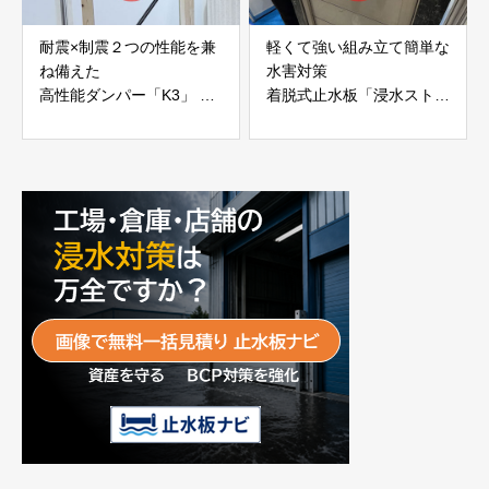
耐震×制震２つの性能を兼
軽くて強い組み立て簡単な
ね備えた
水害対策
高性能ダンパー「K3」 富
着脱式止水板「浸水ストッ
士工業株式会社
パー」
富士工業株式会社