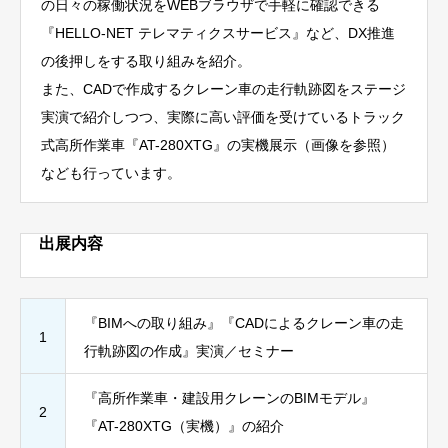
の日々の稼働状況をWEBブラウザで手軽に確認できる
『HELLO-NET テレマティクスサービス』など、DX推進
の後押しをする取り組みを紹介。
また、CADで作成するクレーン車の走行軌跡図をステージ
実演で紹介しつつ、実際に高い評価を受けているトラック
式高所作業車『AT-280XTG』の実機展示（画像を参照）
なども行っています。
出展内容
『BIMへの取り組み』『CADによるクレーン車の走
1
行軌跡図の作成』実演／セミナー
『高所作業車・建設用クレーンのBIMモデル』
2
『AT-280XTG（実機）』の紹介