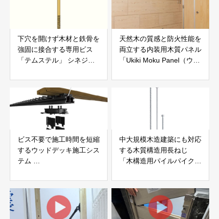
下穴を開けず木材と鉄骨を
天然木の質感と防火性能を
強固に接合する専用ビス
両立する内装用木質パネル
「テムステル」 シネジッ
「Ukiki Moku Panel（ウキ
ク株式会社
キモクパネル）」 合同会
社サンパテック
ビス不要で施工時間を短縮
中大規模木造建築にも対応
するウッドデッキ施工シス
する木質構造用長ねじ
テム
「木構造用パイルパイクビ
「Gradシステム」 GRAD
ス」 株式会社カナイ
JAPAN