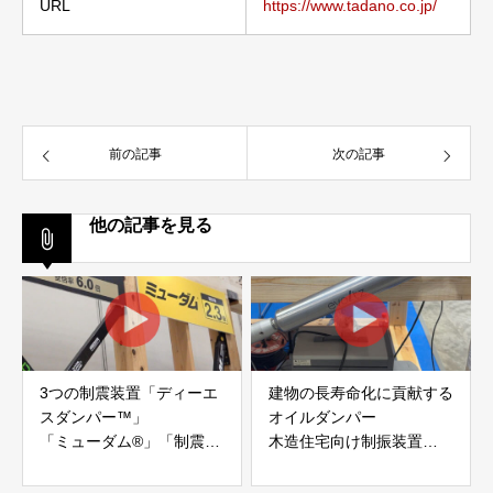
URL
https://www.tadano.co.jp/
前の記事
次の記事
他の記事を見る
3つの制震装置「ディーエ
建物の長寿命化に貢献する
スダンパー™」
オイルダンパー
「ミューダム®」「制震テ
木造住宅向け制振装置
ープ®」
「evoltz」
アイディールブレーン株式
株式会社evoltz