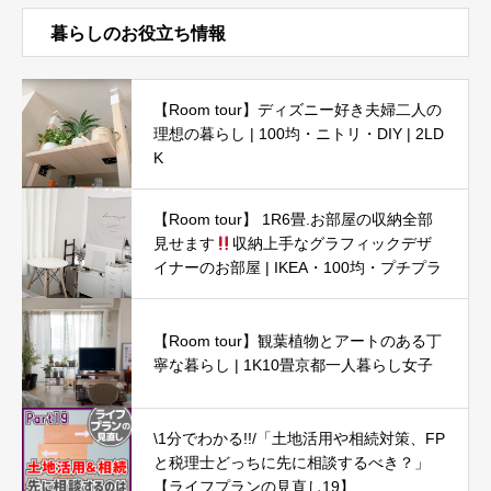
暮らしのお役立ち情報
【Room tour】ディズニー好き夫婦二人の
理想の暮らし | 100均・ニトリ・DIY | 2LD
K
【Room tour】 1R6畳.お部屋の収納全部
見せます
収納上手なグラフィックデザ
イナーのお部屋 | IKEA・100均・プチプラ
【Room tour】観葉植物とアートのある丁
寧な暮らし | 1K10畳京都一人暮らし女子
\1分でわかる!!/「土地活用や相続対策、FP
と税理士どっちに先に相談するべき？」
【ライフプランの見直し19】