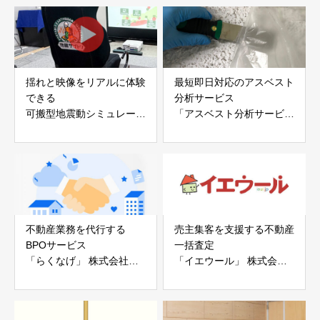
会社
揺れと映像をリアルに体験
最短即日対応のアスベスト
できる
分析サービス
可搬型地震動シミュレータ
「アスベスト分析サービ
ー「地震ザブトン」
ス」 株式会社べスター
白山工業株式会社
不動産業務を代行する
売主集客を支援する不動産
BPOサービス
一括査定
「らくなげ」 株式会社い
「イエウール」 株式会社
えらぶGROUP
Speee