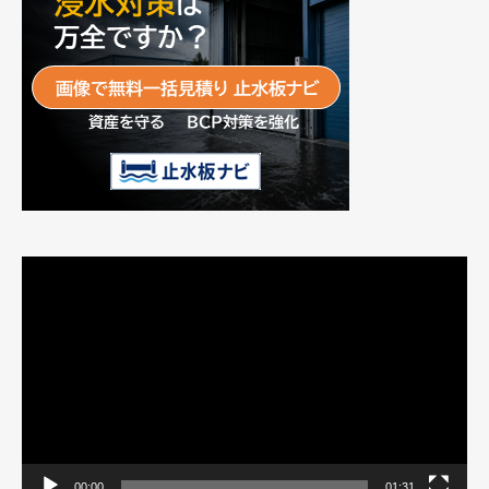
動
画
プ
レ
ー
ヤ
ー
00:00
01:31