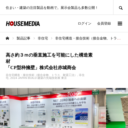
SEARCH
住まい・建築の注目製品を動画で。展示会製品も多数公開！
ログイン
会員登録
製品記事
非住宅
非住宅構造・接合技術（接合金物、トラス、耐震工法）
ホーム
高さ約３ｍの垂直施工を可能にした構造素
材
「CP型枠擁壁」株式会社赤城商会
非住宅構造・接合技術（接合金物、トラス、耐震工法）
非住
宅
2024 JAPAN BUILD 建築の先端技術展 東京