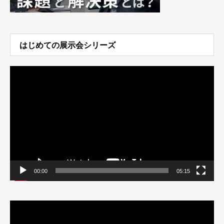
はじめての展示会シリーズ
動
画
プ
レ
ー
ヤ
ー
00:00
05:15
動
画
プ