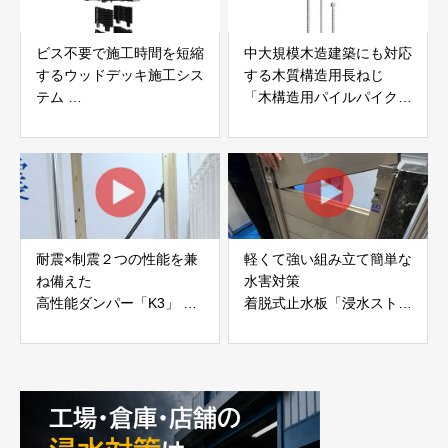
ビス不要で施工時間を短縮
中大規模木造建築にも対応
するウッドデッキ施工シス
する木質構造用長ねじ
テム
「木構造用パイルパイクビ
「Gradシステム」 GRAD
ス」 株式会社カナイ
JAPAN
耐震×制震２つの性能を兼
軽くて強い組み立て簡単な
ね備えた
水害対策
高性能ダンパー「K3」 富
着脱式止水板「浸水ストッ
士工業株式会社
パー」
富士工業株式会社