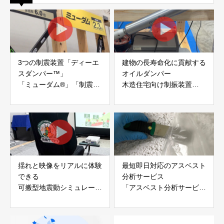
3つの制震装置「ディーエ
建物の長寿命化に貢献する
スダンパー™」
オイルダンパー
「ミューダム®」「制震テ
木造住宅向け制振装置
ープ®」
「evoltz」
アイディールブレーン株式
株式会社evoltz
会社
揺れと映像をリアルに体験
最短即日対応のアスベスト
できる
分析サービス
可搬型地震動シミュレータ
「アスベスト分析サービ
ー「地震ザブトン」
ス」 株式会社べスター
白山工業株式会社