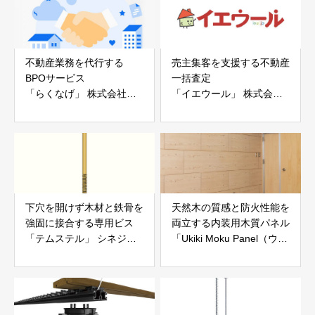
不動産業務を代行する
売主集客を支援する不動産
BPOサービス
一括査定
「らくなげ」 株式会社い
「イエウール」 株式会社
えらぶGROUP
Speee
下穴を開けず木材と鉄骨を
天然木の質感と防火性能を
強固に接合する専用ビス
両立する内装用木質パネル
「テムステル」 シネジッ
「Ukiki Moku Panel（ウキ
ク株式会社
キモクパネル）」 合同会
社サンパテック