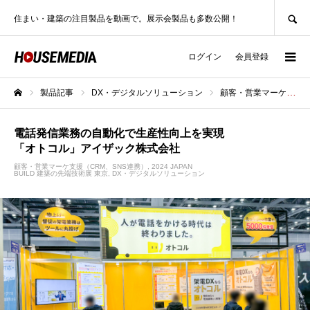
SEARCH
住まい・建築の注目製品を動画で。展示会製品も多数公開！
ログイン
会員登録
製品記事
DX・デジタルソリューション
顧客・営業マーケ支援（CRM、SNS連携）
ホーム
電話発信業務の自動化で生産性向上を実現
「オトコル」アイザック株式会社
顧客・営業マーケ支援（CRM、SNS連携）
2024 JAPAN
BUILD 建築の先端技術展 東京
DX・デジタルソリューション