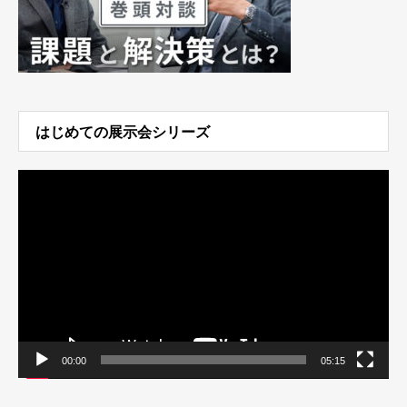
はじめての展示会シリーズ
動
画
プ
レ
ー
ヤ
ー
00:00
05:15