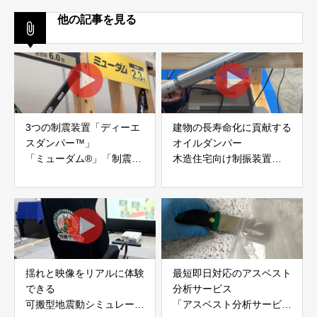
他の記事を見る
3つの制震装置「ディーエ
建物の長寿命化に貢献する
スダンパー™」
オイルダンパー
「ミューダム®」「制震テ
木造住宅向け制振装置
ープ®」
「evoltz」
アイディールブレーン株式
株式会社evoltz
会社
揺れと映像をリアルに体験
最短即日対応のアスベスト
できる
分析サービス
可搬型地震動シミュレータ
「アスベスト分析サービ