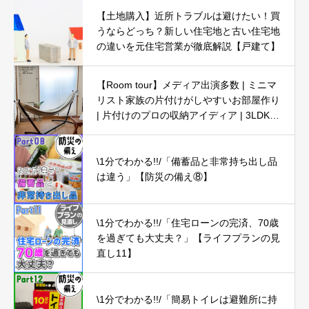
【土地購入】近所トラブルは避けたい！買
うならどっち？新しい住宅地と古い住宅地
の違いを元住宅営業が徹底解説【戸建て】
【Room tour】メディア出演多数 | ミニマ
リスト家族の片付けがしやすいお部屋作り
| 片付けのプロの収納アイディア | 3LDK5
人暮らし
\1分でわかる!!/「備蓄品と非常持ち出し品
は違う」【防災の備え⑧】
\1分でわかる!!/「住宅ローンの完済、70歳
を過ぎても大丈夫？」【ライフプランの見
直し11】
\1分でわかる!!/「簡易トイレは避難所に持