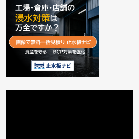
動
画
プ
レ
ー
ヤ
ー