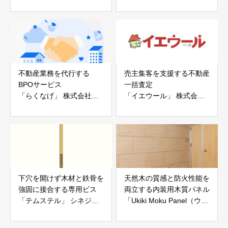
ー「地震ザブトン」
ス」 株式会社べスター
白山工業株式会社
不動産業務を代行する
売主集客を支援する不動産
BPOサービス
一括査定
「らくなげ」 株式会社い
「イエウール」 株式会社
えらぶGROUP
Speee
下穴を開けず木材と鉄骨を
天然木の質感と防火性能を
強固に接合する専用ビス
両立する内装用木質パネル
「テムステル」 シネジッ
「Ukiki Moku Panel（ウキ
ク株式会社
キモクパネル）」 合同会
社サンパテック