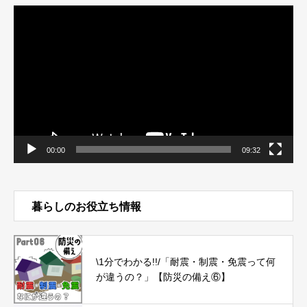
動
画
プ
レ
ー
ヤ
ー
00:00
09:32
暮らしのお役立ち情報
\1分でわかる!!/「耐震・制震・免震って何
が違うの？」【防災の備え⑥】