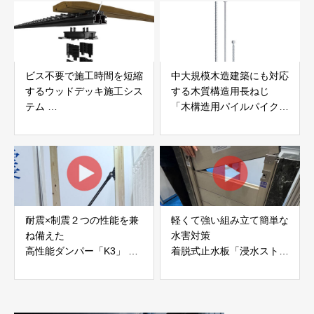
ビス不要で施工時間を短縮
中大規模木造建築にも対応
するウッドデッキ施工シス
する木質構造用長ねじ
テム
「木構造用パイルパイクビ
「Gradシステム」 GRAD
ス」 株式会社カナイ
JAPAN
耐震×制震２つの性能を兼
軽くて強い組み立て簡単な
ね備えた
水害対策
高性能ダンパー「K3」 富
着脱式止水板「浸水ストッ
士工業株式会社
パー」
富士工業株式会社