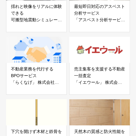
揺れと映像をリアルに体験
最短即日対応のアスベスト
できる
分析サービス
可搬型地震動シミュレータ
「アスベスト分析サービ
ー「地震ザブトン」
ス」 株式会社べスター
白山工業株式会社
不動産業務を代行する
売主集客を支援する不動産
BPOサービス
一括査定
「らくなげ」 株式会社い
「イエウール」 株式会社
えらぶGROUP
Speee
下穴を開けず木材と鉄骨を
天然木の質感と防火性能を