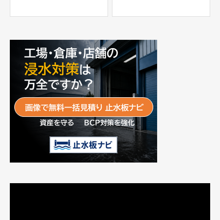
士工業株式会社
パー」
富士工業株式会社
動
画
プ
レ
ー