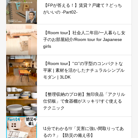
【FPが答える！】賃貸？戸建て？どっち
がいいの -Part02-
【Room tour】社会人二年目/一人暮らし女
子のお部屋紹介/Room tour for Japanese
girls
【Room tour】“ロ”の字型のコンパクトな
平家 | 素材を活かしたナチュラルシンプル
モダン | 3LDK
【整理収納のプロ術】無印良品「アクリル
仕切板」で食器棚がスッキリ!すぐ使える
テクニック
\1分でわかる!!/「災害に強い間取りってあ
るの？」【防災の備え④】