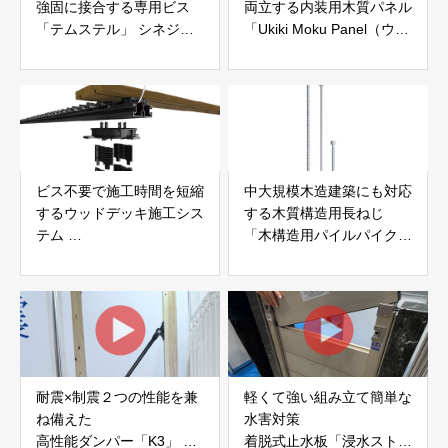
強固に接合する専用ビス
両立する内装用木質パネル
「テムステル」 シネジッ
「Ukiki Moku Panel（ウキ
ク株式会社
キモクパネル）」 合同会
社サンパテック
ビス不要で施工時間を短縮
中大規模木造建築にも対応
するウッドデッキ施工シス
する木質構造用長ねじ
テム
「木構造用パイルパイクビ
「Gradシステム」 GRAD
ス」 株式会社カナイ
JAPAN
耐震×制震２つの性能を兼
軽くて強い組み立て簡単な
ね備えた
水害対策
高性能ダンパー「K3」 富
着脱式止水板「浸水ストッ