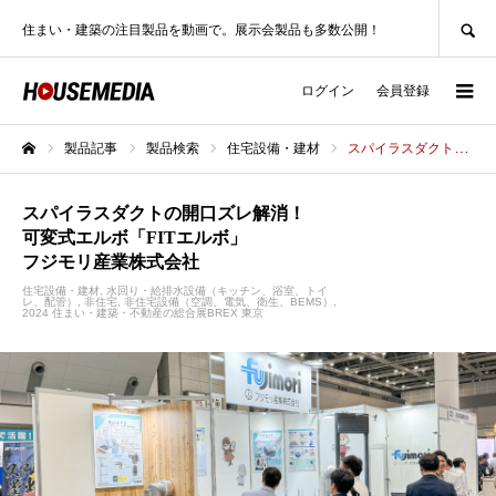
SEARCH
住まい・建築の注目製品を動画で。展示会製品も多数公開！
ログイン
会員登録
製品記事
製品検索
住宅設備・建材
スパイラスダクトの開口ズレ解消！可変式エルボ「FITエルボ」フジモリ産業株式会社
ホーム
スパイラスダクトの開口ズレ解消！
可変式エルボ「FITエルボ」
フジモリ産業株式会社
住宅設備・建材
水回り・給排水設備（キッチン、浴室、トイ
レ、配管）
非住宅
非住宅設備（空調、電気、衛生、BEMS）
2024 住まい・建築・不動産の総合展BREX 東京