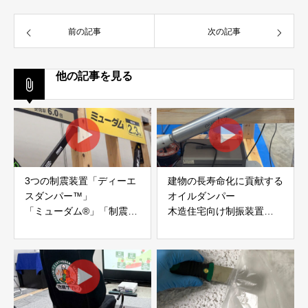
前の記事
次の記事
他の記事を見る
3つの制震装置「ディーエ
建物の長寿命化に貢献する
スダンパー™」
オイルダンパー
「ミューダム®」「制震テ
木造住宅向け制振装置
ープ®」
「evoltz」
アイディールブレーン株式
株式会社evoltz
会社