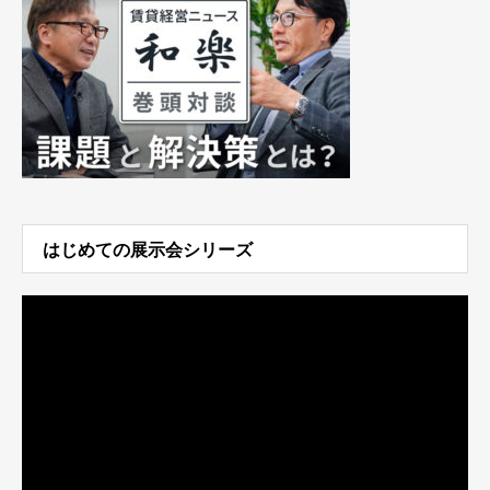
はじめての展示会シリーズ
動
画
プ
レ
ー
ヤ
ー