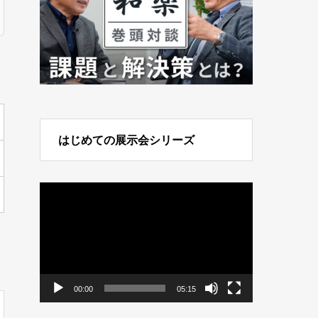
はじめての展示会シリーズ
動
画
プ
レ
ー
ヤ
ー
00:00
05:15