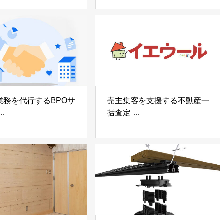
z」
「地震ザブトン」
voltz
白山工業株式会社
業務を代行するBPOサ
売主集客を支援する不動産一
括査定
なげ」 株式会社いえ
「イエウール」 株式会社
OUP
Speee