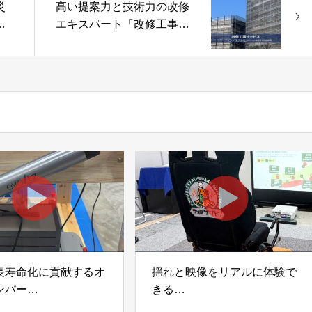
災
高い提案力と技術力の改修
エキスパート「改修工事サ
ト株
ービス」リーディング株式
会社（マンション維持管理
推進機構）
長寿命化に貢献するオ
揺れと映像をリアルに体験で
ンパー
きる
宅向け制振装置
可搬型地震動シミュレーター