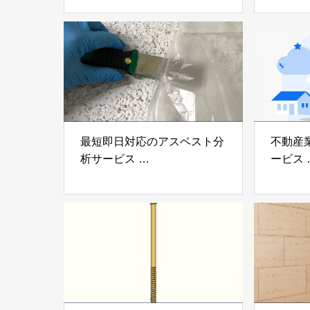
プ®」
「evolt
アイディールブレーン株式会
株式会社e
社
最短即日対応のアスベスト分
不動産
析サービス
ービス
「アスベスト分析サービス」
「らく
株式会社べスター
らぶGR