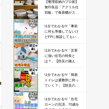
【整理収納のプロ術】
無印良品「アクリル仕
切板」で食器棚がスッ
キリ!すぐ使えるテクニ
ック
\1分でわかる!!/「事前
に何も準備してないけ
どFPに相談してもいい
の？」【ライフプラン
の見直し18】
\1分でわかる!!/「災害
に強い住宅の特長と
は？」【防災の備え
①】
\1分でわかる!!/「簡易
トイレは避難所に持っ
ていく？」【防災の備
え⑫】
\1分でわかる!!/「住宅
ローンの完済、70歳を