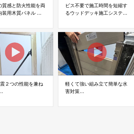
の質感と防火性能を両
ビス不要で施工時間を短縮す
内装用木質パネル
るウッドデッキ施工システム
i Moku Panel（ウキキ
「Gradシステム」 GRAD
ネル）」 合同会社サ
JAPAN
ック
制震２つの性能を兼ね
軽くて強い組み立て簡単な水
害対策
ダンパー「K3」 富士
着脱式止水板「浸水ストッパ
式会社
ー」
富士工業株式会社