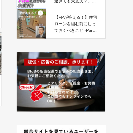
過ぎても大丈夫？」
【ライフプランの見直
し11】
【FPが答える！】住宅
ローンを組む前にしっ
ておくべきこと -Part0
3-