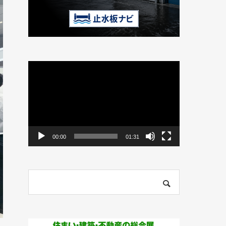
動
画
プ
レ
ー
ヤ
ー
00:00
01:31