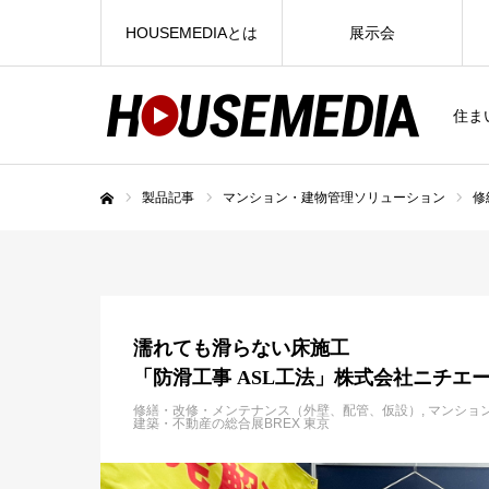
HOUSEMEDIAとは
展示会
住ま
製品記事
マンション・建物管理ソリューション
修
ホーム
濡れても滑らない床施工
「防滑工事 ASL工法」株式会社ニチエ
修繕・改修・メンテナンス（外壁、配管、仮設）
マンショ
建築・不動産の総合展BREX 東京