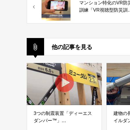
マンション特化のVR防
訓練「VR視聴型防災訓
練」大和ライフネクス
式会社
他の記事を見る
3つの制震装置「ディーエス
建物の
ダンパー™」
イルダ
「ミューダム®」「制震テー
木造住