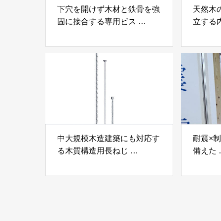
下穴を開けず木材と鉄骨を強
天然木
固に接合する専用ビス
立する
「テムステル」 シネジック
「Ukik
株式会社
モクパ
ンパテ
中大規模木造建築にも対応す
耐震×
る木質構造用長ねじ
備えた
「木構造用パイルパイクビ
高性能
ス」 株式会社カナイ
工業株