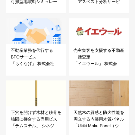
可搬型地震動シミュレータ
「アスベスト分析サービ
ー「地震ザブトン」
ス」 株式会社べスター
白山工業株式会社
不動産業務を代行する
売主集客を支援する不動産
BPOサービス
一括査定
「らくなげ」 株式会社い
「イエウール」 株式会社
えらぶGROUP
Speee
下穴を開けず木材と鉄骨を
天然木の質感と防火性能を
強固に接合する専用ビス
両立する内装用木質パネル
「テムステル」 シネジッ
「Ukiki Moku Panel（ウキ
ク株式会社
キモクパネル）」 合同会