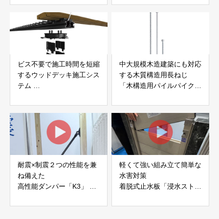
社サンパテック
ビス不要で施工時間を短縮
中大規模木造建築にも対応
するウッドデッキ施工シス
する木質構造用長ねじ
テム
「木構造用パイルパイクビ
「Gradシステム」 GRAD
ス」 株式会社カナイ
JAPAN
耐震×制震２つの性能を兼
軽くて強い組み立て簡単な
ね備えた
水害対策
高性能ダンパー「K3」 富
着脱式止水板「浸水ストッ
士工業株式会社
パー」
富士工業株式会社