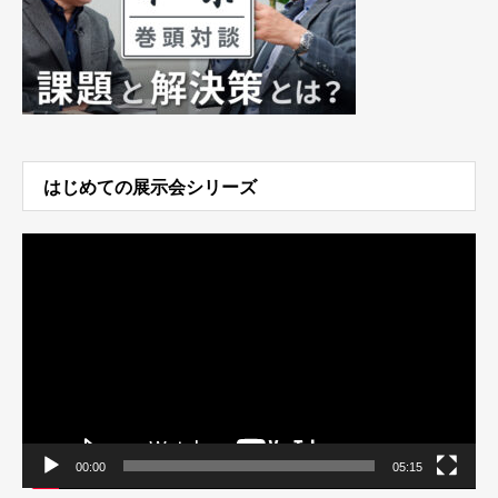
はじめての展示会シリーズ
動
画
プ
レ
ー
ヤ
ー
00:00
05:15