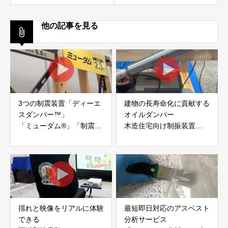
他の記事を見る
3つの制震装置「ディーエ
建物の長寿命化に貢献する
スダンパー™」
オイルダンパー
「ミューダム®」「制震テ
木造住宅向け制振装置
ープ®」
「evoltz」
アイディールブレーン株式
株式会社evoltz
会社
揺れと映像をリアルに体験
最短即日対応のアスベスト
できる
分析サービス