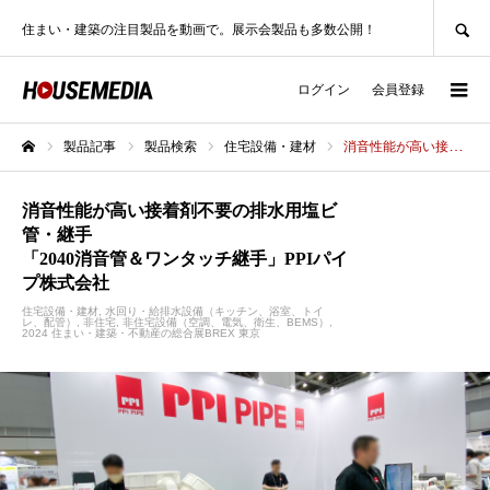
SEARCH
住まい・建築の注目製品を動画で。展示会製品も多数公開！
ログイン
会員登録
製品記事
製品検索
住宅設備・建材
消音性能が高い接着剤不要の排水用塩ビ管・継手「2040消音管＆ワンタッチ継手」PPIパイプ株式会社
ホーム
消音性能が高い接着剤不要の排水用塩ビ
管・継手
「2040消音管＆ワンタッチ継手」PPIパイ
プ株式会社
住宅設備・建材
水回り・給排水設備（キッチン、浴室、トイ
レ、配管）
非住宅
非住宅設備（空調、電気、衛生、BEMS）
2024 住まい・建築・不動産の総合展BREX 東京