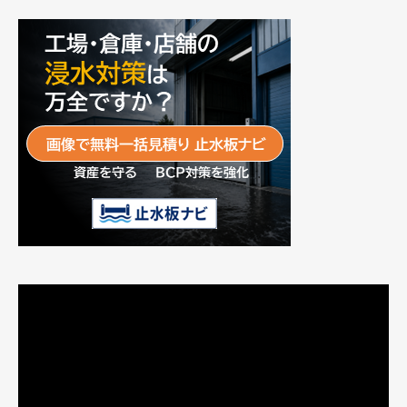
動
画
プ
レ
ー
ヤ
ー