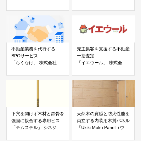
ー「地震ザブトン」
ス」 株式会社べスター
白山工業株式会社
不動産業務を代行する
売主集客を支援する不動産
BPOサービス
一括査定
「らくなげ」 株式会社い
「イエウール」 株式会社
えらぶGROUP
Speee
下穴を開けず木材と鉄骨を
天然木の質感と防火性能を
強固に接合する専用ビス
両立する内装用木質パネル
「テムステル」 シネジッ
「Ukiki Moku Panel（ウキ
ク株式会社
キモクパネル）」 合同会