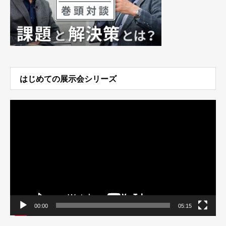
はじめての展示会シリーズ
動
画
プ
レ
ー
ヤ
ー
00:00
05:15