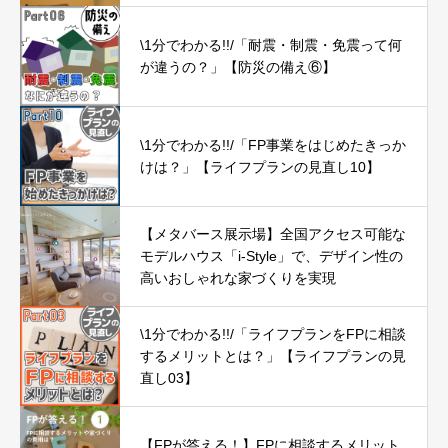
\1分でわかる!!/「耐震・制震・免震って何
が違うの？」【防災の備え⑥】
\1分でわかる!!/「FP事業をはじめたきっか
けは？」【ライフプランの見直し10】
【メタバース展示場】全国アクセス可能な
モデルハウス「i-Style」で、デザイン性の
高いおしゃれな家づくりを実現
\1分でわかる!!/「ライフプランをFPに相談
するメリットとは？」【ライフプランの見
直し03】
【FPが答える！】FPに相談するメリット