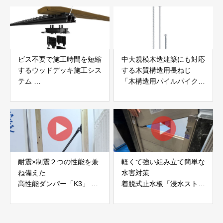
社サンパテック
ビス不要で施工時間を短縮
中大規模木造建築にも対応
するウッドデッキ施工シス
する木質構造用長ねじ
テム
「木構造用パイルパイクビ
「Gradシステム」 GRAD
ス」 株式会社カナイ
JAPAN
耐震×制震２つの性能を兼
軽くて強い組み立て簡単な
ね備えた
水害対策
高性能ダンパー「K3」 富
着脱式止水板「浸水ストッ
士工業株式会社
パー」
富士工業株式会社