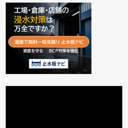
動
画
プ
レ
ー
ヤ
ー