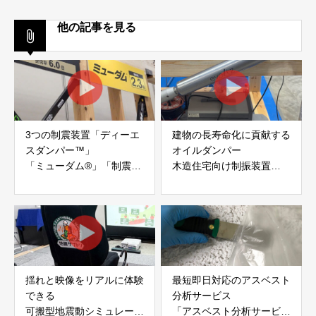
他の記事を見る
3つの制震装置「ディーエ
建物の長寿命化に貢献する
スダンパー™」
オイルダンパー
「ミューダム®」「制震テ
木造住宅向け制振装置
ープ®」
「evoltz」
アイディールブレーン株式
株式会社evoltz
会社
揺れと映像をリアルに体験
最短即日対応のアスベスト
できる
分析サービス
可搬型地震動シミュレータ
「アスベスト分析サービ